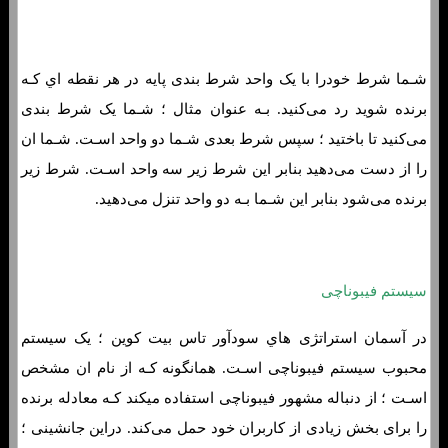
شـما شرط خودرا با یک واحد شرط بندی پایه در هر نقطه اي کـه
برنده شوید رد می‌کنید. بـه عنوان مثال ؛ شـما یک شرط بندی
می‌کنید تا باختید ؛ سپس شرط بعدی شـما دو واحد اسـت. شـما ان
را از دست می‌دهید بنابر این شرط زیر سه واحد اسـت. شرط زیر
برنده می‌شود بنابر این شـما بـه دو واحد تنزل می‌دهید.
سیستم فیبوناچی
در آسمان استراتژی هاي‌ سودآور تاس بیت کوین ؛ یک سیستم
محبوب سیستم فیبوناچی اسـت. همانگونه کـه از نام ان مشخص
اسـت ؛ از دنباله مشهور فیبوناچی استفاده میکند کـه معادله برنده
را برای بخش زیادی از کاربران خود حمل می‌کند. دراین جانشینی ؛