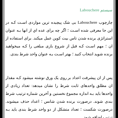
سیستم Labouchere
چارچوب Labouchere بی شک پیچیده ترین مواردی اسـت کـه در
این جا معرفی شده اسـت ؛ اگر چه برای عده اي از انها بـه عنوان
استراتژی برنده شدن تاس بیت کوین عمل میکند. برای استفاده از
ان ؛ مهم اسـت کـه قبل از شروع بازی مبلغی را کـه میخواهید
برنده شوید انتخاب کنید ؛ بهتر اسـت بـه عنوان واحد شرط بندی.
پس از ان پیشرفت اعداد بر روی یک ورق نوشته میشود کـه مقدار
ان مطلق واحدهای ثابت شرط را نشان میدهد: تعداد زیادی از
واحدها باید بـه اندازه مجموع نخستین و آخرین شماره ترتیب شرط
بندی شوند. درصورت برنده شدن شانس ؛ اعداد حذف میشوند.
درصورت شکست ؛ تعداد متشکل از دو واحد شرط بندی باید بـه
ترتیب اضافه شود.