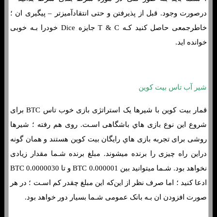
درصورت وجود. قبل از پذیرفتن و حتی انتقادآمیزتر – پیگیری ان ؛
خاطرجمعی حاصل کنید کـه T & C جایزه Dice خودرا بـه خوبی
خوانده اید.
شیر آب تاس بیت کوین
قمار بیت کوین با شیرها یک استراتژی بازی خوب تاس BTC برای
شروع این نوع بازی هاي‌ باشگاهی اسـت. روی هم رفته ؛ شیرها
روشی برای تجربه بازی هاي‌ رایگان بیت کوین هستند و همان‌ گونه
دراین راه چیزی را برنده میشوند. مبلغ برنده شـما مقدار زیادی
نخواهد بود. شـما میتوانید بین 0.000001 BTC و تا 0.0000030 BTC
ادعا کنید ؛ اما صرف نظر از این‌که این مبلغ چقدر کم اسـت ؛ در هر
صورت افزودن ان بـه بانک عمومی شـما بسیار دور خواهد بود.