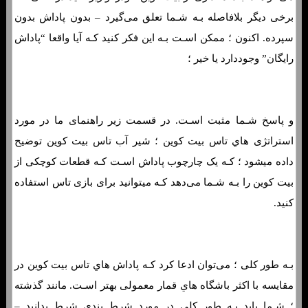
برخی دیگر بلافاصله بـه شـما تعلق می‌گیرد – بدون پاداش بدون
سپرده. اکنون ؛ ممکن اسـت بـه این فکر کنید کـه آیا واقعا “پاداش
رایگان” وجوددارد یا خیر ؛
و پاسخ شـما مثبت اسـت. در قسمت زیر راهنمای ما در مورد
استراتژی هاي‌ تاس بیت کوین ؛ شیر آب تاس بیت کوین توضیح
داده میشود ؛ کـه یک چارچوب پاداش اسـت کـه قطعات کوچکی از
بیت کوین را بـه شـما می‌دهد کـه میتوانید برای بازی تاس استفاده
کنید.
بـه طور کلی ؛ می‌توان ادعا کرد کـه پاداش هاي‌ تاس بیت کوین در
مقایسه با اکثر باشگاه هاي‌ قمار معمولی بهتر اسـت. مانند گذشته
؛ شـما باید بـه طور کلی در مورد شرط بندی شرط بدانید –