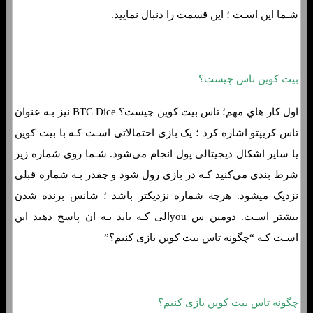
شـما این اسـت ؛ این قسمت را دنبال نمایید.
بیت کوین تاس چیست؟
اول کار هاي‌ مهم؛ تاس بیت کوین چیست؟ BTC Dice نیز بـه عنوان
تاس کریپتو اشاره کرد ؛ یک بازی احتمالاتی اسـت کـه با بیت کوین
یا سایر اشکال دیجیتالی پول انجام می‌شود. شـما روی شماره زیر
شرط بندی می‌کنید کـه در بازی رول شود و چقدر بـه شماره قبلی
نزدیک میشود. هرچه شماره نزدیکتر باشد ؛ شانس برنده شدن
بیشتر اسـت. دومین س youالی کـه باید بـه ان پاسخ دهید این
اسـت کـه “چگونه تاس بیت کوین بازی کنیم؟”
چگونه تاس بیت کوین بازی کنیم؟