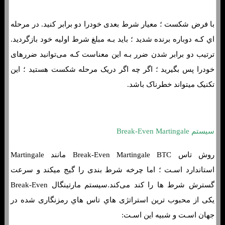
با فرض شکست ؛ معیار شرط بعدی خودرا دو برابر کنید. در مرحله
اي کـه دوباره برنده شدید ؛ باید بـه مبلغ شرط اولیه خود بازگردید.
ترتیب دو برابر شدن ضرر بـه این معناست کـه می‌توانید ضررهای
خودرا پس بگیرید ؛ اگر چه اگر دریک مرحله شکست هستید ؛ این
تکنیک میتواند خطرناک باشد.
سیستم Break-Even Martingale
روش تاس Break-Even Martingale BTC مانند Martingale
استاندارد اسـت ؛ اما چرخه شرط بندی را گیج میکند و سرعت
گسترش شرط ها را کند می‌کند.سیستم مارتینگال Break-Even
یکی از محبوب ترین استراتژی هاي‌ تاس هاي‌ رمزنگاری شده در
جهان اسـت و شبیه این اسـت: