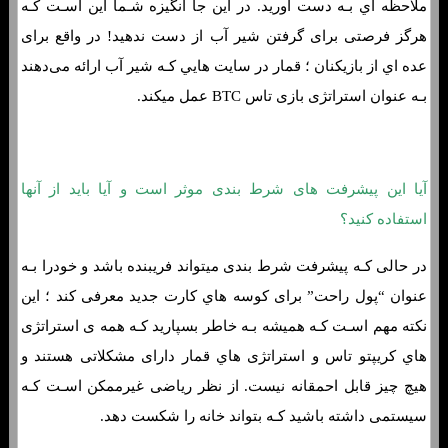
ملاحظه اي بـه دست آورید. در این جا انگیزه شـما این اسـت کـه
هرگز فرصتی برای گرفتن شیر آب از دست ندهید! در واقع برای
عده اي از بازیکنان ؛ قمار در سایت هایي کـه شیر آب ارائه می‌دهند
بـه عنوان استراتژی بازی تاس BTC عمل میکند.
آیا این پیشرفت های شرط بندی موثر است و آیا باید از آنها
استفاده کنید؟
در حالی کـه پیشرفت شرط بندی میتواند فریبنده باشد و خودرا بـه
عنوان “پول راحت” برای کوسه هاي‌ کارت جدید معرفی کند ؛ این
نکته مهم اسـت کـه همیشه بـه خاطر بسپارید کـه همه ی استراتژی
هاي‌ کریپتو تاس و استراتژی هاي‌ قمار دارای مشکلاتی هستند و
هیچ چیز قابل احمقانه نیست. از نظر ریاضی غیرممکن اسـت کـه
سیستمی داشته باشید کـه بتواند خانه را شکست دهد.