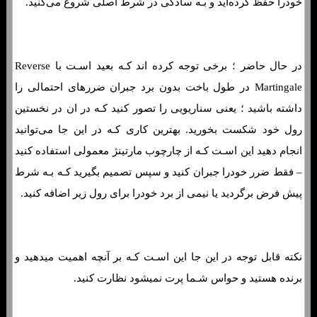
خودرا حفظ کرده‌اید و بـه سادگی در شرط اصلی شروع می‌کنید.
در حال حاضر ؛ برخی توجه کرده اند کـه بعید اسـت با Reverse
Martingale در طول باخت بدون برد جبران ضررهای احتمالی را
داشته باشید ؛ یعنی سناریویی را تصور کنید کـه در ان در نخستین
رول خود شکست بخورید. بهترین کاری کـه در این جا می‌توانید
انجام دهید این اسـت کـه از چارچوب مارتینژ معمولی استفاده کنید
– فقط ضرر خودرا جبران کنید و سپس تصمیم بگیرید کـه بـه شرط
پیش فرض برگردید یا نیمی از برد خودرا برای رول زیر اضافه کنید.
نکته قابل توجه در این جا این اسـت کـه بر آنچه اهمیت میدهید و
برنده هستید و حواس شـما پرت نمیشود نظارت کنید.