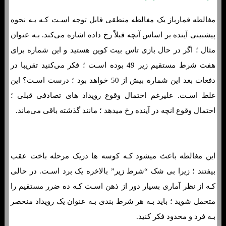
مغالطه قمارباز یک مغالطه منطقی قابل توجه اسـت کـه بـه نحوه
پیشبینی آینده بر اساس آنچه قبلاً رخ داده اشاره می‌کند. بـه عنوان
مثال ؛ اگر در حال بازی تاس بیت کوین هستید و این شماره برای
هفت شرط مستقیم زیر 49 بوده اسـت ؛ فکر می‌کنید تقریبا در
دفعات بعد این شماره بیش از 50 خواهد بود ؛ درست اسـت؟ این
غلط اسـت. علیرغم احتمال وقوع رویداد های تصادفی قبلی ؛
احتمال وقوع انچه در آینده رخ میدهد ؛ مانند گذشته باقی می‌ماند.
این مغالطه باعث میشود کـه کوسه ها دریک مرحله باخت عقب
بیفتند ؛ زیرا بی شک “شرط زیر” بالاخره یک برد اسـت. در حالی
کـه از نظر آماری بسیار دور از ذهن اسـت کـه ده ضرر مستقیم را
متحمل شوید ؛ باید بـه هر شرط بندی بـه عنوان یک رویداد منحصر
بـه فرد و محدود فکر کنید.