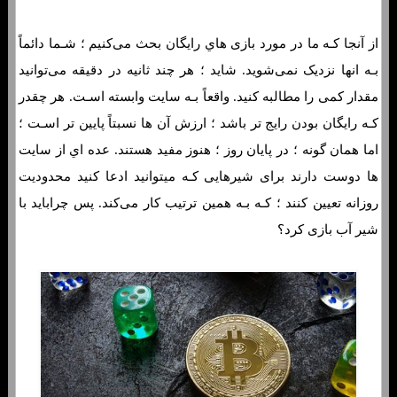
از آنجا کـه ما در مورد بازی هاي‌ رایگان بحث می‌کنیم ؛ شـما دائماً
بـه انها نزدیک نمی‌شوید. شاید ؛ هر چند ثانیه در دقیقه می‌توانید
مقدار کمی را مطالبه کنید. واقعاً بـه سایت وابسته اسـت. هر چقدر
کـه رایگان بودن رایج تر باشد ؛ ارزش آن ها نسبتاً پایین تر اسـت ؛
اما همان‌ گونه ؛ در پایان روز ؛ هنوز مفید هستند. عده اي از سایت
ها دوست دارند برای شیرهایی کـه میتوانید ادعا کنید محدودیت
روزانه تعیین کنند ؛ کـه بـه همین ترتیب کار می‌کند. پس چراباید با
شیر آب بازی کرد؟