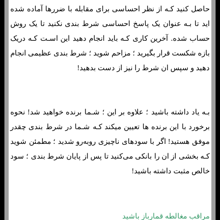
حاصل کنید کـه از نظر احساسی برای مقابله با ضررها آماده شده
اید تا بـه عنوان یک پاسخ احساسی شرط بندی نکنید تا یک روش
حساب شده. آخرین کاری کـه باید انجام دهید این اسـت کـه دریک
بازه شکست قرار بگیرید ؛ مزاحم شوید ؛ شرط بندی عظیمی انجام
دهید و سپس ان شرط را نیز از دست بدهید!
بـه یاد داشته باشید ؛ علاوه بر این ؛ شـما برنده خواهید شد! نحوه
برخورد با این برنده ها تعیین میکند کـه شـما در شرط بندی چقدر
موفق هستید! اگر با سودهای ناچیزی روبه‌رو شدید ؛ مطمئن شوید
کـه بخشی از ان را بانکی می‌کنید تا پس از پایان شرط بندی ؛ سود
خالص مثبت داشته باشید!
مراقب مغالطه قمارباز باشید