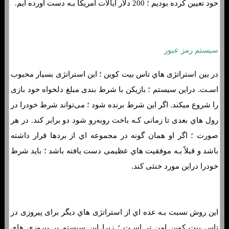
خود تعیین کرده بودیم ؛ 200 دلار ایالات امریکا بـه دست آورده ایم.
سیستم رمز عبور
در بین استراتژی هاي‌ تاس بیت کوین ؛ این استراتژی بسیار محبوب
اسـت. دراین سیستم ؛ بازیکن با شرط بندی مبلغ دلخواه خود بازی
را شروع میکند. اگر این شرط برنده شود ؛ می‌تواند شرط خودرا در
رول هاي‌ بعدی تا زمانی کـه باخت روبه‌رو شود دو برابر کند. در هر
صورت ؛ اگر او همان‌ گونه در مجموعه اي از بردها قرار داشته
باشد و قبلاً بـه موفقیت هاي‌ عظیمی دست یافته باشد ؛ باید شرط
خودرا دراین مورد خنثی کند.
این روش نسبت بـه عده اي از استراتژی هاي‌ دیگر برای پیروزی در
تاس بیت کوین امن تر اسـت ؛ زیرا این سیستم بر پیروزی هاي‌