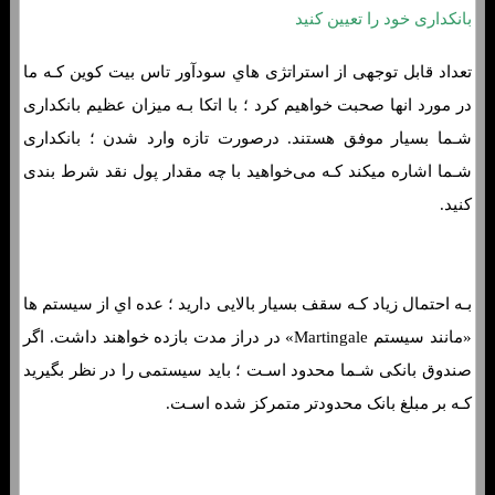
بانکداری خود را تعیین کنید
تعداد قابل توجهی از استراتژی هاي‌ سودآور تاس بیت کوین کـه ما
در مورد انها صحبت خواهیم کرد ؛ با اتکا بـه میزان عظیم بانکداری
شـما بسیار موفق هستند. درصورت تازه وارد شدن ؛ بانکداری
شـما اشاره میکند کـه می‌خواهید با چه مقدار پول نقد شرط بندی
کنید.
بـه احتمال زیاد کـه سقف بسیار بالایی دارید ؛ عده اي از سیستم ها
«مانند سیستم Martingale» در دراز مدت بازده خواهند داشت. اگر
صندوق بانکی شـما محدود اسـت ؛ باید سیستمی را در نظر بگیرید
کـه بر مبلغ بانک محدودتر متمرکز شده اسـت.