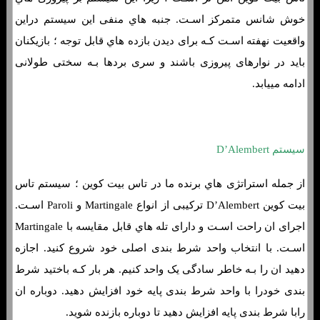
خوش شانس متمرکز اسـت. جنبه هاي‌ منفی این سیستم دراین
واقعیت نهفته اسـت کـه برای دیدن بازده هاي‌ قابل توجه ؛ بازیکنان
باید در نوارهای پیروزی باشند و سری بردها بـه سختی طولانی
ادامه مییابد.
سیستم D’Alembert
از جمله استراتژی هاي‌ برنده ما در تاس بیت کوین ؛ سیستم تاس
بیت کوین D’Alembert ترکیبی از انواع Martingale و Paroli اسـت.
اجرای ان راحت اسـت و دارای تله هاي‌ قابل مقایسه با Martingale
اسـت. با انتخاب واحد شرط بندی اصلی خود شروع کنید. اجازه
دهید ان را بـه خاطر سادگی یک واحد کنیم. هر بار کـه باختید شرط
بندی خودرا با واحد شرط بندی پایه خود افزایش دهید. دوباره ان
رابا شرط بندی پایه افزایش دهید تا دوباره بازنده شوید.