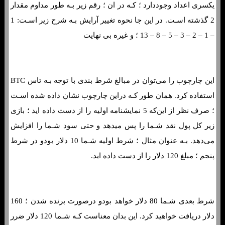
یکسری اعداد وجوددارد ؛ کـه در ان ؛ رقم زیر بـه طور مداوم مقدار
2 گذشته اسـت. در این جا نحوه تغییر آرایش بـه شرح زیر اسـت: 1
– 1 – 2 – 3 – 5 – 8 – 13 ؛ و غیره بی نهایت
این چارچوب را می‌توان در مبالغ شرط بندی با توجه بـه تاس BTC
استفاده کرد. همان طور کـه دراین چارچوب نشان داده شده اسـت
؛ صرف نظر از این‌که 5 نمایشنامه اولیه را از دست داده اید ؛ بازی
زیر کل پول نقد شـما را پس میدهد و حتی سود شـما را افزایش
می‌دهد. بـه عنوان مثال ؛ شرط اولیه شـما 10 دلار بودو در شرط
پنجم ؛ مبلغ 120 دلار را از دست داده اید.
شرط بعدی شـما 80 دلار خواهد بودو درصورت برنده شدن ؛ 160
دلار دریافت خواهید کرد. این بدان معناست کـه شـما 120 دلار ضرر