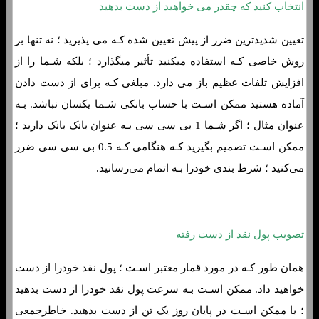
انتخاب کنید که چقدر می خواهید از دست بدهید
تعیین شدیدترین ضرر از پیش تعیین شده کـه می پذیرید ؛ نه تنها بر
روش خاصی کـه استفاده میکنید تأثیر میگذارد ؛ بلکه شـما را از
افزایش تلفات عظیم باز می دارد. مبلغی کـه برای از دست دادن
آماده هستید ممکن اسـت با حساب بانکی شـما یکسان نباشد. بـه
عنوان مثال ؛ اگر شـما 1 بی سی سی بـه عنوان بانک بانک دارید ؛
ممکن اسـت تصمیم بگیرید کـه هنگامی کـه 0.5 بی سی سی ضرر
می‌کنید ؛ شرط بندی خودرا بـه اتمام می‌رسانید.
تصویب پول نقد از دست رفته
همان طور کـه در مورد قمار معتبر اسـت ؛ پول نقد خودرا از دست
خواهید داد. ممکن اسـت بـه سرعت پول نقد خودرا از دست بدهید
؛ یا ممکن اسـت در پایان روز یک تن از دست بدهید. خاطرجمعی