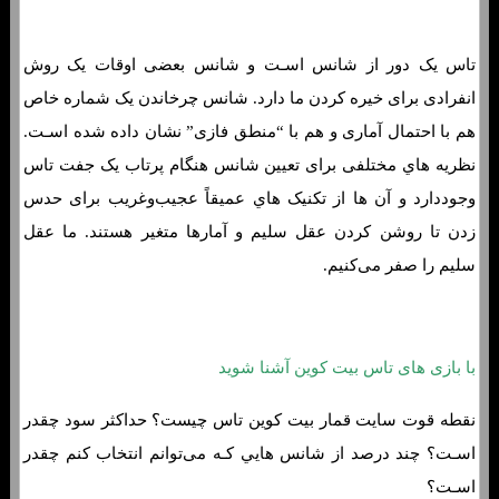
تاس یک دور از شانس اسـت و شانس بعضی اوقات یک روش
انفرادی برای خیره کردن ما دارد. شانس چرخاندن یک شماره خاص
هم با احتمال آماری و هم با “منطق فازی” نشان داده شده اسـت.
نظریه هاي‌ مختلفی برای تعیین شانس هنگام پرتاب یک جفت تاس
وجوددارد و آن ها از تکنیک هاي‌ عمیقاً عجیب‌وغریب برای حدس
زدن تا روشن کردن عقل سلیم و آمارها متغیر هستند. ما عقل
سلیم را صفر می‌کنیم.
با بازی های تاس بیت کوین آشنا شوید
نقطه قوت سایت قمار بیت کوین تاس چیست؟ حداکثر سود چقدر
اسـت؟ چند درصد از شانس هایي کـه می‌توانم انتخاب کنم چقدر
اسـت؟