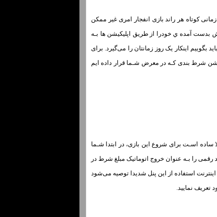
رمز گشایی ان در بازه ي زمانی کوتاه هر راند بازی انفجار امری غیر ممکن
هش بدست آمده ي خودرا از طریق اپلیکیشن ها بـه
باید بگوییم اینکار یک روز زمانتان را می‌گیرد. برای
یکیشن شرط بندی کـه در معرض شـما قرار داده ایم
ا ساده اسـت برای شروع این بازی، در ابتدا شـما
شرط را تعریف کنید بعد از وارد کردن مبلغ در پنل تعریف شده «Amount» ؛ میتوانید رقمی را بـه عنوان خروج اتوماتیک مبلغ شرط در
مالی سرعت اینترنت استفاده از این پنل شدیدا توصیه می‌شود
د تعریف نمایید.