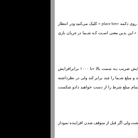
برای مثال اگر شـما با ۱۰۰۰ تومان وارد شرط بندی شوید.وقتی کـه گزینه هاي‌ ذکر شده را مشخص کردید روی دکمه «place bet » کلیک می‌کنید ودر انتظار
« این بدین معنی اسـت کـه شـما در جریان بازی
حالا بـه نمودار افزاینده ضریب شرط کـه در حال افزایش اسـت « از ۱X بـه سمت بالا »نگاه کنید با افزایش ضریب بـه سمت بالا «تا ۱۰۰۰ برابرافزایش
ودار ضرب کند و مبلغ شـما را چند برابر کند ولی در نظرداشته
 از cach out شـما از حرکت بایستد و بـه حالت busted در بیاید شـما تمام مبلغ شرط را از دست خواهید دادو شکست
ار روی ۵ x اسـت فشار دهید.شـما ۵ هزار تومان خواهید داشت.ولی اگر قبل از متوقف شدن افزاینده نمودار