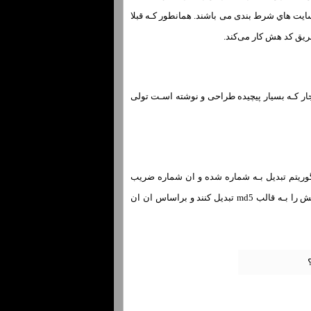
 سایت هاي‌ شرط بندی می باشند. همانطور کـه قبلا
ریق کد هش کار می‌کند.
جار کـه بسیار پیچیده طراحی و نوشته اسـت تولی
لگوریتم تبدیل بـه شماره شده و ان شماره ضریب
انفجار می‌باشد برای کاربران در حال بازی نشان داده می‌شود. ان ها تنها چند ثانیه مهلت دارد تا ان کد هش را بـه قالب md5 تبدیل کنند و براساس ان ان