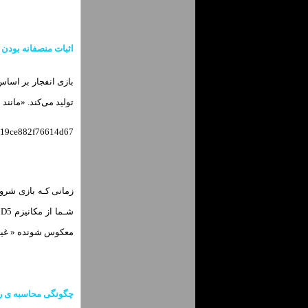
اثبات منصفانه بودن 
تولید می‌کند. «مانند bdf37e491ec2c0e02c1d731460f247c213
19772829af19f619ce882f76614d67» این 
معکوس شونده « غیرقابل جعل» اسـت.این MD5 Hash گواهی اس
چگونگی محاسبه ی ریز مبلغ با 