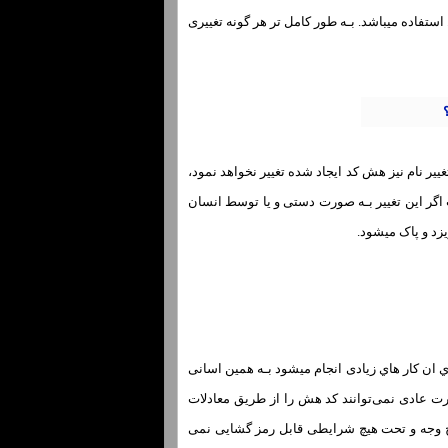
 استفاده میباشد. بـه طور کامل تر هر گونه تغییری
ر نام نیز هش کد ایجاد شده تغییر نخواهد نمود،
ت اگر این تغییر بـه صورت دستی و یا توسط انسان
زد و پاک میشود.
ان کار هاي‌ زیادی انجام میشود بـه همین اسانی
رت عادی نمی‌توانند کد هش را از طریق معادلات
 البته کد هشی کـه بـه صورت صفر و یک در قالب یک فایل 32 بیتی بـه هیچ وجه و تحت هیچ شرایطی قابل رمز گشایی نمی