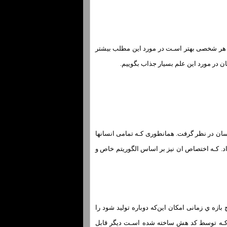
دی هر شخصی بهتر اسـت در مورد این مطلب بیشتر
یتان در مورد این علم بسیار جذاب بگوییم.
نسان در نظر گرفت. همانطوری کـه تمامی انسانها
 تمامی فایلها نیز می توانند بـه یک کد هش 32 رقمی اختصاص داد. کـه اختصاص ان نیز بر اساس الگوریتم خاص و
ازه ي زمانی امکان این‌که دوباره تولید شود را
32 رقم ایجاد شده تغییر کند و ان فایل کـه توسط کد هش ساخته شده اسـت دیگر قابل