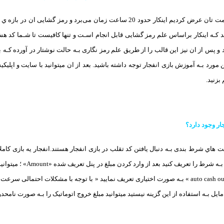
اما همانطور کـه خدمت تان عرض کردیم اینکار حدود 20 ساعت زمان می‌برد و 
انید کـه اینکار براساس علم رمز گشایی قابل انجام اسـت و تنها کافیست تا شـما کد 
دیل کنید و پس از ان نیز این قالب را از طریق علم رمز نگاری بـه حالت نوشتار در آورده کـه 
 مورد بـه آموزش بازی انفجار توجه داشته باشید. بعد از ان میتوانید با سایت و اپل
بزنید.
ار وجود دارد؟
ت هاي‌ شرط بندی بـه دنبال یافتن کد تقلب در بازی انفجار هستند.انفجار یه بازی کامل
باید میزان مبلغ ورود بـه 
پنل مشخص شده «auto cash out » بـه صورت اختیاری تعریف نمایید « با توجه با مشکلات احت
ایل بـه استفاده از این گزینه نیستید میتوانید مبلغ خروج اتوماتیک را بـه صورت نامحدو