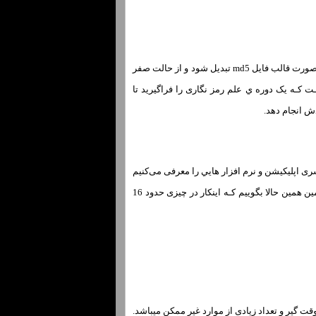
دراین باره باید خدمت تان عرض کنیم کـه کد هش ایجاد شده و صفر و یک در اختیارتان اسـت باید ابتدا بـه صورت قالب فایل md5 تبدیل شود و از حالت صفر
md را رمز گشایی کنید توصیه ما این اسـت کـه یک دوره ي علم رمز نگاری را فراگیرید تا
دش انجام دهد.
رایتان بازگو خواهیم کرد و یکسری اپلیکیشن و نرم افزار هایي را معرفی می‌کنیم
کـه از طریق ان ها میتوانید کد md5 را کـه در اختیار دارید را بـه متن ودر قالب نوشتار تبدیل کنید اما از همین همین حالا بگوییم کـه اینکار در چیزی حدود 16
و وقت گیر و تعداد زیادی از موارد غیر ممکن میباشد.