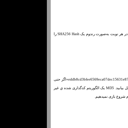
بازی انفجار بر اساس یک الگوریتم ریاضی طراحی شده و کار می‌کند.پس کد تقلب دراین بازی وجود ندارد.در هر نوبت به‌صورت رندوم یک SHA256 Hash را
زمانی کـه بازی شروع میشود، بلافاصله رمز عبور این Hash رابا عنوان “MD5” بـه شـما میدهیم. «مانند : eddb8cd3bfee6569eca07dec15631e87»اگر حتی
شـما از مکانیزم MD5 کاملا بی اطلاع باشید، براحتی می‌توانید به‌صورت آنلاین مبدل هاي‌ MD5 را در گوگل بیابید. MD5 یک الگوریتم کدگذاری شده ي غیر