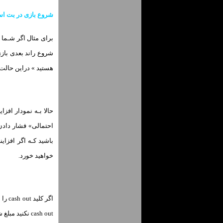
شروع بازی در بت اس
شروع راند بعدی باز
هستید » دراین حالت دکمه place bet بـه cash out 
خواهید خورد.
cash out نکنید مبلغ شرط شـما صفر خواهد بود.