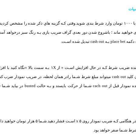
پات
ی خواهید ماند ؛ باشروع شدن دور بعدی گراف ضریب بازی بـه رنگ سبز درخواهد آمد 
تبدیل شده اسـت.
احتمالی» فشار دادن کلید cash out میتواند مبلغ شرط شـما رادر همان لحظه، در ضریب نم
باشید کـه اگر افزاینده نمودار قبل
اگر کلید cash out را در هنگامی کـه ضریب نمود