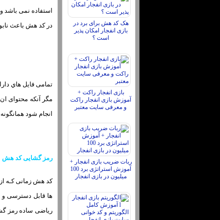
استفاده نمی باشد و ح
هک کد هش برای برد در
در کد هش باعث نابو
بازی انفجار امکان پذیر
است ؟
تمامی فایل هاي‌ دار
بازی انفجار راکت +
مگر آنکه محتوای ان 
آموزش بازی انفجار راکت
و معرفی سایت معتبر
انجام شود همانگونه 
رمز گشایی کد هش
ربات ضریب بازی انفجار +
آموزش استراتژی برد 100
میلیون در بازی انفجار
کد هش زمانی کـه از 
ها قابل دسترسی و ر