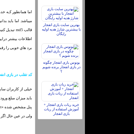
میباشد. اما باید بد
بهترین سایت بازی انفجار
با بیشترین شارژ هدیه اولیه
قالب md5 تب
رایگان
اطلاعات بیشتر دراین
برد هاي‌ خوبی را رقم 
بونوس بازی انفجار چگونه
در بازی انفجار برنده شویم
؟
کد تقلب در بازی انفج
خیلی از کاربران سای
خرید ربات بازی انفجار +
آموزش استفاده از ربات
بازی انفجار
ولی در عین حال اگر م