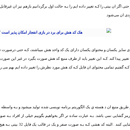
تی اگر ان بیتی را کـه تغییر داده ایم را بـه حالت اول برگردانیم بازهم نیز ان غیرقابل
دی ان می‌شود.
ای سایز یکسان و محتوای یکسان دارای یک کد واحد هش میباشند، کـه حتی درصورت تغیی
تغییر پیدا کند. کـه این تغییر باید از طرف منبع کد هش صورت بگیرد در غیر این صور
کـه گفتیم تمامی محتوای ان فایل کـه کد هش مورد نظرش را تغییر داده ایم بهم می ری
طریق منبع ان د هسته ي یک الگوریتم برنامه نویسی شده تولید میشود و بـه واسطه ي 
مز گشایی نمی باشد. بـه عبارت ساده تر اگر بخواهیم بگوییم خیلی از افراد بـه صو
ریاضی ساده رمز گشایی کنند .