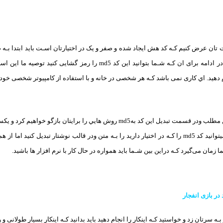
و یک بودن در بیاید. در ادامه برای ان کـه شـما بتوانید این کد 5
جام دهید. اي کاری نمی باشد کـه هر شخصی در خانه و با استفاده از کامپیوتر شخصی خو
اما ما در ادامه ي این مطلب ودر قسمت تبدیل این کد بهmd5 روش هایي را ب
ر بازی انفجار
بـه سرتان زد و خواستید کـه اینکار را انجام دهید باید بدانید کـه اینکار بسیار طولانی 