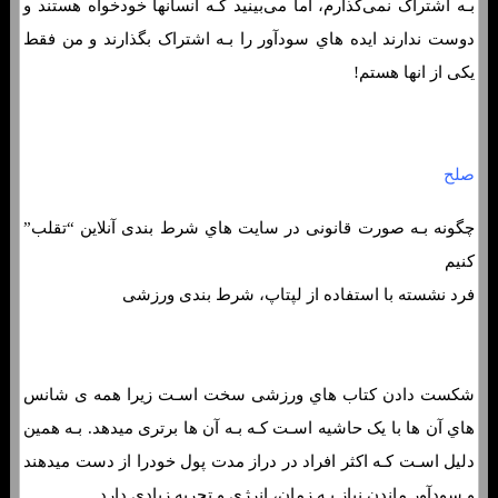
بـه اشتراک نمی‌گذارم، اما می‌بینید کـه انسانها خودخواه هستند و
دوست ندارند ایده هاي‌ سودآور را بـه اشتراک بگذارند و من فقط
یکی از انها هستم!
صلح
چگونه بـه صورت قانونی در سایت هاي‌ شرط بندی آنلاین “تقلب”
کنیم
فرد نشسته با استفاده از لپ‎تاپ، شرط بندی ورزشی
شکست دادن کتاب هاي‌ ورزشی سخت اسـت زیرا همه ی شانس
هاي‌ آن ها با یک حاشیه اسـت کـه بـه آن ها برتری میدهد. بـه همین
دلیل اسـت کـه اکثر افراد در دراز مدت پول خودرا از دست میدهند
و سودآور ماندن نیاز بـه زمان، انرژی و تجربه زیادی دارد.