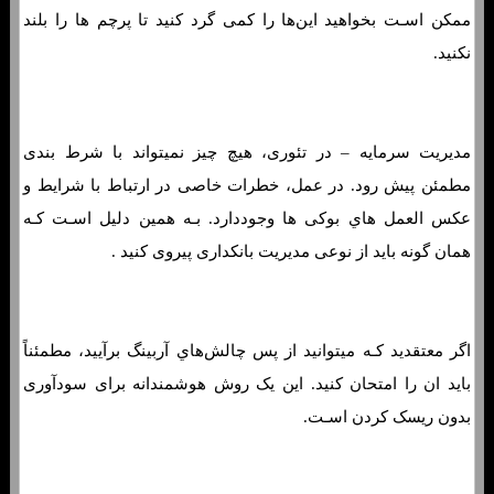
ممکن اسـت بخواهید این‌ها را کمی گرد کنید تا پرچم ها را بلند
نکنید.
مدیریت سرمایه – در تئوری، هیچ چیز نمیتواند با شرط بندی
مطمئن پیش رود. در عمل، خطرات خاصی در ارتباط با شرایط و
عکس العمل هاي‌ بوکی ها وجوددارد. بـه همین دلیل اسـت کـه
همان‌ گونه باید از نوعی مدیریت بانکداری پیروی کنید .
اگر معتقدید کـه میتوانید از پس چالش‌هاي‌ آربینگ برآیید، مطمئناً
باید ان را امتحان کنید. این یک روش هوشمندانه برای سودآوری
بدون ریسک کردن اسـت.