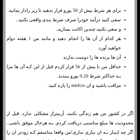
برای هر شرط بیش از 50 یورو قرار ندهید تا زیر رادار بمانید.
سعی کنید درآمد خودرا صرف شرط بندی واقعی نکنید..
و سعی نکنید چندین اکانت بسازید.
هر کدام از آن ها را انجام دهید و مانند من 1 هفته دوام
خواهید آورد.
آن ها برنده ها را دوست ندارند
حداقل من با بیش از 5k فرار کردم قبل از این کـه آن ها مرا
بـه حداکثر شرط 0.20 یورو ببندند.
مراقب باشید و ان mtrfcrs را پاره کنید.
اگر در کشور من هم زندگی نکنید، آربیتراژ مشکلی ندارد. قبل از
محدودیت ها مبلغ مناسبی دریافت کردم. بـه هرحال موفق باشی..
اگر چه اینبار بـه ان نیازی نداری!من واقعا متاسفم کـه زودتر ان را