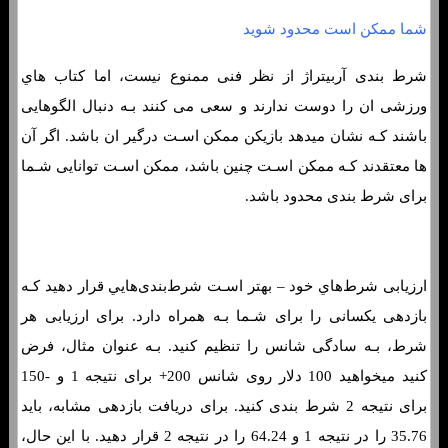
شما ممکن است محدود شوید
شرط بندی آربیتراژ از نظر فنی ممنوع نیست، اما کتاب هاي‌
ورزشی ان را دوست ندارند و سعی می کنند بـه دنبال الگوهایی
باشند کـه نشان میدهد بازیکن ممکن اسـت درگیر ان باشد. اگر آن
ها معتقدند کـه ممکن اسـت چنین باشد، ممکن اسـت توانایی شـما
برای شرط بندی محدود باشد.
ارزیابی شرط‌هاي‌ خود – بهتر اسـت شرط‌بندی‌هایي قرار دهید کـه
بازدهی یکسانی را برای شـما بـه همراه دارد. برای ارزیابی هر
شرط، بـه سادگی شانس را تنظیم کنید. بـه عنوان مثال، فرض
کنید میخواهید 100 دلار روی شانس 200+ برای نتیجه 1 و -150
برای نتیجه 2 شرط بندی کنید. برای دریافت بازدهی مشابه، باید
35.76 را در نتیجه 1 و 64.24 را در نتیجه 2 قرار دهید. با این حال،