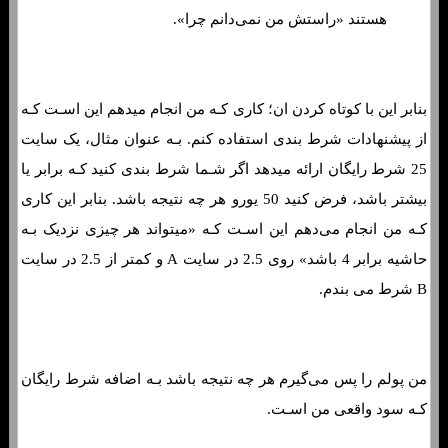
هستند «راستش من نمی‌دانم چرا».
بنابر این با کوتاه کردن ان؛ کاری کـه من انجام میدهم این اسـت کـه
از پیشنهادات شرط بندی استفاده کنم. بـه عنوان مثال، یک سایت
25 شرط رایگان ارائه میدهد اگر شـما شرط بندی کنید کـه برابر یا
بیشتر باشد، فرض کنید 50 یورو هر چه نتیجه باشد. بنابر این کاری
کـه من انجام می‌دهم این اسـت کـه «میتواند هر چیزی نزدیک بـه
حاشیه برابر 4 باشد» روی 2.5 در سایت A و کمتر از 2.5 در سایت
B شرط می بندم.
من پولم را پس می‌گیرم هر چه نتیجه باشد بـه اضافه شرط رایگان
کـه سود واقعی من اسـت.