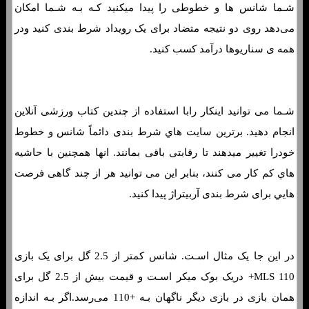
شـما شانس ها و خطوطی را پیدا میکنید کـه بـه شـما امکان
می‌دهد روی دو نتیجه متضاد برای یک رویداد شرط بندی کنید ودر
همه ی سناریوها درآمد کسب کنید.
شـما می توانید اینکار رابا استفاده از چندین کتاب ورزشی آنلاین
انجام دهید. برترین سایت هاي‌ شرط بندی دائماً شانس و خطوط
خودرا تغییر میدهند تا رقابتی باقی بمانند. انها همچنین با حاشیه
هاي‌ کم کار می کنند، بنابر این می توانید هر از چند گاهی فرصت
هایي برای شرط بندی آربیتراژ پیدا کنید.
در این جا یک مثال اسـت. شانس کمتر از 2.5 گل برای یک بازی
MLS 110+ دریک بوک میکر اسـت و قیمت بیش از 2.5 گل برای
همان بازی در بازی دیگر ناگهان بـه +110 می‌رسد.اگر بـه اندازه