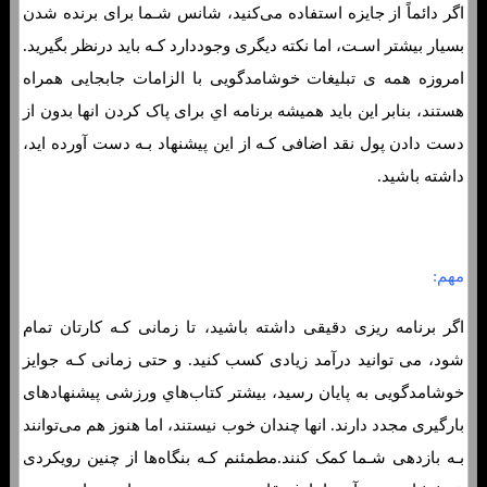
اگر دائماً از جایزه استفاده می‌کنید، شانس شـما برای برنده شدن
بسیار بیشتر اسـت، اما نکته دیگری وجوددارد کـه باید درنظر بگیرید.
امروزه همه ی تبلیغات خوشامدگویی با الزامات جابجایی همراه
هستند، بنابر این باید همیشه برنامه اي برای پاک کردن انها بدون از
دست دادن پول نقد اضافی کـه از این پیشنهاد بـه دست آورده اید،
داشته باشید.
مهم:
اگر برنامه ریزی دقیقی داشته باشید، تا زمانی کـه کارتان تمام
شود، می توانید درآمد زیادی کسب کنید. و حتی زمانی کـه جوایز
خوشامدگویی به پایان رسید، بیشتر کتاب‌هاي‌ ورزشی پیشنهادهای
بارگیری مجدد دارند. انها چندان خوب نیستند، اما هنوز هم می‌توانند
بـه بازدهی شـما کمک کنند.مطمئنم کـه بنگاه‌ها از چنین رویکردی