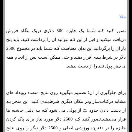
مثلا
تصور کنید کـه شـما یک جایزه 500 دلاری دریک بنگاه فروش
دریافت میکنید و قبل از این کـه بتوانید ان را برداشت کنید، باید پنج
بار ان را برگردانید.این بدان معناست کـه شـما باید در مجموع 2500
دلار در شرط بندی قرار دهید و حتی ممکن اسـت پس از انجام همه
ی چیز، پول نقد را از دست بدهید.
برای جلوگیري از ان؛ تصمیم میگیرید روی نتایج متضاد رویداد های
مشابه درکتاب‌ساز ودر مکان دیگری شرط‌بندی کنید. این منجر بـه
از دست دادن حدود 5٪ از پولی می شود کـه بـه دلیل حاشیه ها
قرار می‌دهید.تصور کنید کـه 2500 دلار مورد نیاز برای پاک کردن
جایزه را در دفترچه ورزشی اصلی و 2500 دلار دیگر را روی نتایج