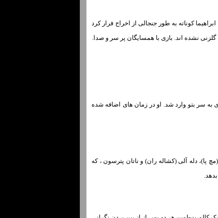
ر آنفیلد مقابل لیورپول – جایی که ابراهیما کوناته به طور جنجالی از اخراج فرار کرد
گلزنی نشده اند. بازی با همسایگان پر سر و صدا.
 به سر بتو وارد شد. او در زمان های اضافه شده
چ پا)، دله آلی (کشاله ران) و ناتان پترسون ، که
ک کالورت-لوین هر دو پس از از بین بردن نگرانی