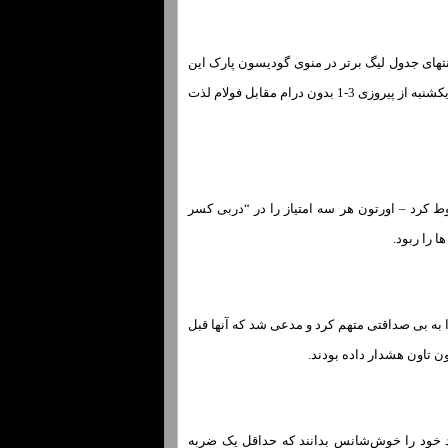
های مهم در هر دو انتهای جدول لیگ برتر در منوی گودیسون پارک این
چهارشنبه است، زیرا اورتون و لیورپول بار دیگر در مسیر یکدیگر قرار گرفتند.در حالی که قرمزها بعدازظهر یکشنبه از پیروزی 3-1 بدون درام مقابل فولام لذت
 کرد – اورتون هر سه امتیاز را در “دربی کسر
ا را ربود.
 از پایان بازی به ناتینگهام فارست نگذشته بود که ناتینگهام فارست، استوارت اتول ، مسئول VAR را به بی صداقتی متهم کرد و مدعی شد که آنها قبل
تند خود را خوش‌شانس بدانند که حداقل یک ضربه