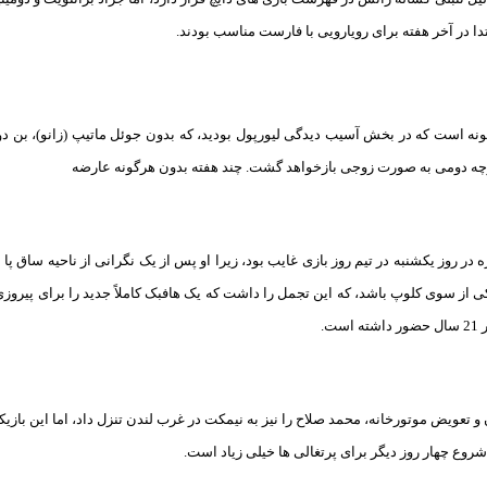
دا در آخر هفته برای رویارویی با فارست مناسب بودند.
شرط بندی بازی اورتون و لیورپول 4/24/2024 بونوس هدیه
نه است که در بخش آسیب دیدگی لیورپول بودید، که بدون جوئل ماتیپ (زانو)، بن دواک (
اگرچه دومی به صورت زوجی بازخواهد گشت. چند هفته بدون هرگونه عارضه
ره در روز یکشنبه در تیم روز بازی غایب بود، زیرا او پس از یک نگرانی از ناحیه ساق
 از سوی کلوپ باشد، که این تجمل را داشت که یک هافبک کاملاً جدید را برای پیروزی مق
ت.
روع چهار روز دیگر برای پرتغالی ها خیلی زیاد است.