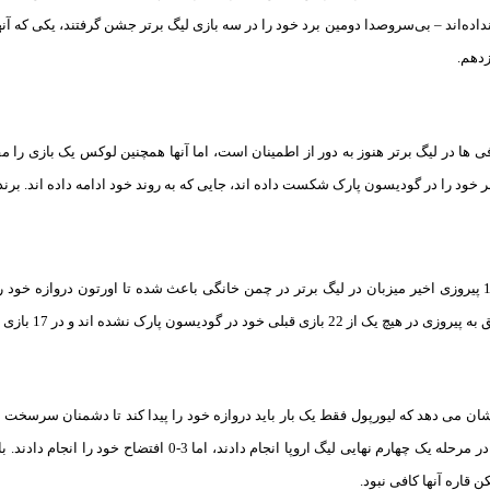
اده‌اند – بی‌سروصدا دومین برد خود را در سه بازی لیگ برتر جشن گرفتند، یکی که آنها را 
دهم.
ا در لیگ برتر هنوز به دور از اطمینان است، اما آنها همچنین لوکس یک بازی را مقاب
خود را در گودیسون پارک شکست داده اند، جایی که به روند خود ادامه داده اند. بر
شرط بندی بازی اورتون و لیورپول 4/24/2024 بونوس هدیه
ی خود در گودیسون پارک نشده اند و در 17 بازی شکست خورده اند. آنها
شان می دهد که لیورپول فقط یک بار باید دروازه خود را پیدا کند تا دشمنان سرسخت خود ر
برابر آتالانتا بی سی در مرحله یک چهارم نهایی لیگ اروپا ا
ن قاره آنها کافی نبود.