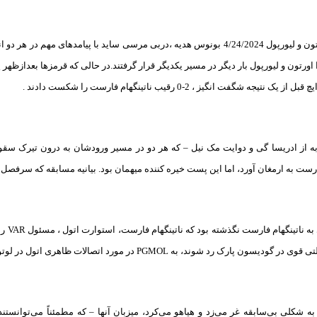
شرط بندی بازی اورتون و لیورپول 4/24/2024 بونوس هدیه ،دربی مرسی ساید با پیامد
یجه شگفت انگیز ، 2-0 رقیب ناتینگهام فارست را شکست دادند .
ه از ادریسا گی و دوایت مک نیل – که هر دو در مسیر ورودشان به درون تیرک سقوط
 فارست به ارمغان آورد، اما این پست خیره کننده میهمان بود. بیانیه مسابقه که سرفصل ه
دقایقی
ارک رد شوند، به PGMOL در مورد اتصالات ظاهری اتول در لوتون تاون هشدار داده بودند.
ه شکلی بی‌سابقه غر می‌زد و هیاهو می‌کرد، میزبان آنها – که مطمئناً می‌توانس