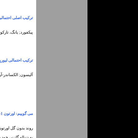
ترکیب اصلی احتمالی
پیکفورد; یانگ، تارک
ترکیب احتمالی لیورپ
آلیسون; الکساندر-آرنولد، کوناته، ون د
می گوییم: اورتون 1-3 لیورپول
به دنباله گلزنی خود د