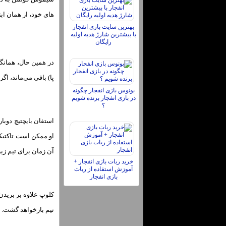
های خود، از همان ابت
بهترین سایت بازی انفجار
با بیشترین شارژ هدیه اولیه
رایگان
در همین حال، همانگو
پا) باقی می‌ماند، 
بونوس بازی انفجار چگونه
در بازی انفجار برنده شویم
؟
استفان بایچتیچ دوبا
او ممکن است تاکتیکی
آن زمان برای تیم زیر 21 سال حضور داشته اس
خرید ربات بازی انفجار +
آموزش استفاده از ربات
بازی انفجار
تیم بازخواهد گشت. ش