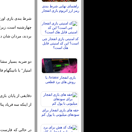
راهنمای نهایی شرط بندی
رمز ارز اتریوم بازی انفجار
بردند، مردان شان دایچ قبل از یک نت
کد امنیتی بازی انفجار چی
است؟ این کد امنیتی قابل
هک است؟
دو ضربه بسیار مشاب
امتیاز” با ناتینگهام
بازی انفجار Aviator با
روش های برد قطعی
از اینکه سه فریاد پنالتی قوی در گودیسون پ
حقه های بازی انفجار برای
سودهای میلیونی با پول کم
در حالی که فارست ب