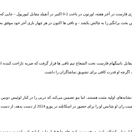
قبل از عصبانیت داوری فارست در آخر هفته، اورتون در باخت 2-0 اکتبر د
بحث برانگیز را به چالش بکشد – و تافی ها اکنون در هر چهار بازی آخر خود موفق به 
ابل ناتینگهام فارست تحت الشعاع تیم تافی ها قرار گرفت که ضربه ناراحت کننده ای
 اگرچه او قدرت کافی برای تشویق تماشاگران را داشت.
انه‌های اولیه مثبت هستند، اما بتو تضمین می‌کند که دربی را در کنار لوئیس دوبین (م
 شانس او ​​را برای حضور در اسکاتلند در یورو 2024 از دست بدهد، از دست بدهد.
 تنبلی کشاله رانش در فهرست بازی های دایچ قرار دارد، اما جراد برانتویت و دومینی