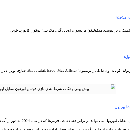
 اورتون:
وفسکی، برانتویت، میکولنکو؛ هریسون، اونانا، گی، مک نیل؛ دوکور; کالورت-لوین
ول:
ایک، رابرتسون؛ Szoboszlai، Endo، Mac Allister; صلاح، نونز، دیاز
روند بدون گل اورتون مقابل لیورپول
ر هر بازی خارج از خانه لیگ برتر تا اینجای فصل ادامه دهند، این نوشته در ادامه خواهد 