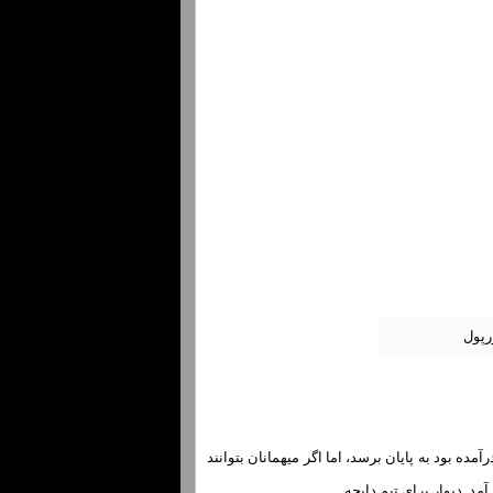
 می تواند در برابر خط دفاعی قرمزها که در سال 2024 به دور از آب درآمده بود به پایان برسد، اما اگر میهمانان بتوانند
آمد. دیوار برای تیم دایچه