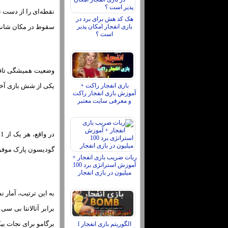
نقطه‌ای را از دست ند
هک کد هش برای برد در
بازی انفجار امکان پذیر
سقوط در مکان شانز
است ؟
وضعیت همیشگی تافی ه
بازی انفجار راکت +
یکی از شش بازی آخر 
آموزش بازی انفجار راکت
و معرفی سایت معتبر
گودیسون پارک موفق به پیروزی در هیچ یک از 22 بازی قبل
ربات ضریب بازی انفجار +
آموزش استراتژی برد 100
میلیون در بازی انفجار
به این ترتیب، آمار ن
برگامو برای نجات بیک
الگوریتم بازی انفجار l