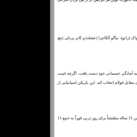
زانو)، تیاگو آلکانترا (عضله) و کانر بردلی (مچ
 پا به آمادگی جسمانی خود دست یافت، اگرچه غیبت
ابل فولام انتخاب کند. این بازیکن اسپانیایی از
کلوپ علاوه بر بریدن و تعویض موتورخانه، محمد صلاح را نیز به نیمکت در غرب لندن تنزل داد، اما این بازیکن 31 ساله مطمئناً برای روز دربی فوراً به جمع 11