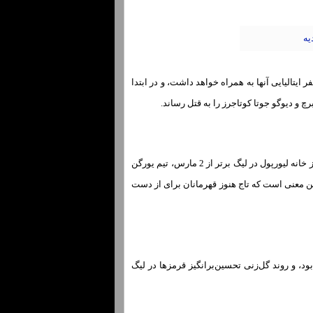
ایتالیایی آنها به همراه خواهد داشت، و در ابتدا
رچ و دیوگو جوتا کوتاجرز را به قتل رساند.
در شرایطی که منچسترسیتی مشغول انجام وظایف نیمه نهایی جام حذفی انگلیس است، اولین برد خارج از خانه لیورپول در لیگ برتر از 2 مارس، تیم یورگن
این معنی است که تاج هنوز قهرمانان برای از دست
ود، و روند گل‌زنی تحسین‌برانگیز قرمزها در لیگ