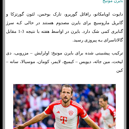
بایرن مونیخ
دایوت اوپامکانو، رافائل گوریرو، تارک بوخمن، لئون گورتزکا و
گابریل ماروسیچ برای بایرن مصدوم هستند در حالی کـه سرژ
گنابری کمی شک دارد. بایرن در اواسط هفته با نتیجه 3-1 مقابل
گالاتاسرای بـه پیروزی رسید.
ترکیب پیشبینی شده برای بایرن مونیخ: اولرایش – مزرویی، دی
لیخت، مین جائه، دیویس – کیمیچ، لایمر، کومان، موسیالا، سانه –
کین