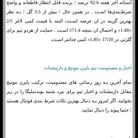
آستانه آخر هفته 92.6 درصد ؛ برنده قابل انتظار قاطعانه و واضح
شرط‌بندی‌ها اسـت . در همین حال ؛ بیش از 3.5 گل ؛ بـه نظر
بهترین گزینه در ان عرصه اسـت، البته با قیمت کمی لاغر 2/5
«1.40» و احتمال ان نتیجه 71.4٪ اسـت . حمایت از هردو تیم برای
گلزنی در 17/20 «1.85» کمی جذابتر اسـت.
اخبار و مصدومیت تیم بایرن مونیخ و دارمشتات
تمام آخرین بـه روز رسانی هاي‌ مصدومیت، ترکیب بایرن مونیخ
مقابل دارمشتات و اخبار تیم برای نبرد شنبه بوندسلیگا را در زیر
بخوانید. اگر امروز بـه دنبال بهترین نکات شرط بندی فوتبال هستید
؛ حتما پیوند را دنبال نمایید.