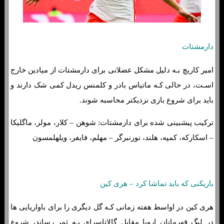
دارمشتات
امیر کاریچ بـه دلیل مشکل عضلانی برای دارمشتات از میادین خارج
اسـت، در حالی کـه ماتیاس بادر و کلمنس ریدل کمی شک دارند و
باید برای شروع بازی نزدیکتر محاسبه شوند.
ترکیب پیشبینی شده برای دارمشتات: شوهن – کلار، مولر، ماگلیکا
– اسکارکه، کمپه، هلند، نورنبرگر – مهلم، فایفر، ویلهلمسون
بازیکنی که باید تماشا کرد – هری کین
هری کین در اواسط هفته زمانی کـه گل دیگری را برای باواریایی ها
در لیگ قهرمانان اروپا مقابل گالاتاسرای بـه ثمر رساند، شروع