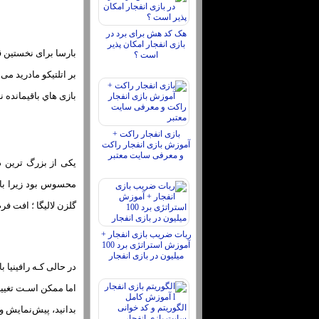
هک کد هش برای برد در
بازی انفجار امکان پذیر
بارسا برای نخستین قه
است ؟
بر اتلتیکو مادرید می
بازی هاي‌ باقیمانده 
بازی انفجار راکت +
آموزش بازی انفجار راکت
و معرفی سایت معتبر
یکی از بزرگ ترین د
محسوس بود زیرا بار
گلزن لالیگا ؛ افت فر
ربات ضریب بازی انفجار +
آموزش استراتژی برد 100
میلیون در بازی انفجار
در حالی کـه رافینیا
بدانید، پیش‌نمایش و پ