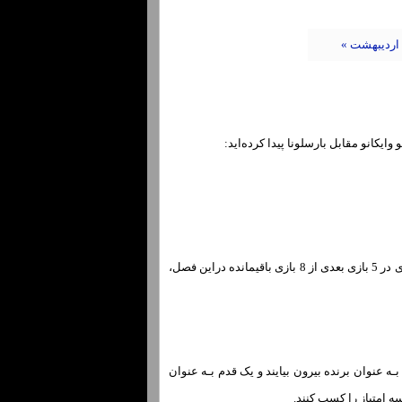
ایکانو مقابل بارسلونا پیدا کرده‌اید:
بارسلونا با برتری 11 امتیازی نسبت بـه رئال مادرید، نامزد اصلی قهرمانی لالیگا اسـت. انها درصورت پیروزی در 5 بازی بعدی از 8 بازی باقیمانده دراین فصل،
ن مسابقه بـه عنوان برنده بیرون بیایند و یک قدم بـه عنوان
سه امتیاز را کسب کنند.