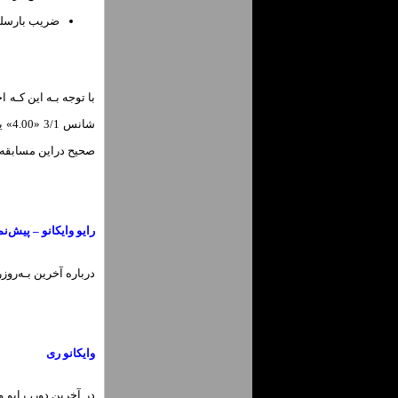
ضریب بارسلونا: 3/4 «1.75» – .10
صحیح دراین مسابقه اسـت، با ضری
رایو وایکانو – پیش‌ن
درباره آخرین بـه‌روز
وایکانو ری