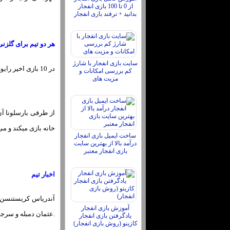
از 0 تا 100 بازی انفجار
بدانید + ترفند بازی انفجار
هر دو تیم برای گلزنی
سایت بازی انفجار با شارژ
در 10 بازی اخیر رایووایکانو در لیگ، هردو تیم در 7 بازی گلزنی کرده اند کـه نشان می‌دهد انها مستعد گل خوردن هستند و همچنین میتوانند گلزنی کنند.
کم بررسی امکانات و
مزیت های
از طرفی بارسلونا آن 
خانه بازی میکند و می
ساخت ایمیل بازی انفجار
درآمد بالا از بهترین سایت
بازی انفجار معتبر
اخبار تیم
آندریاس کریستنسن ب
آموزش بازی انفجار
.عثمان دمبله و سرجی
یادگرفتن بازی انفجار
کازینو (روش بازی انفجار)