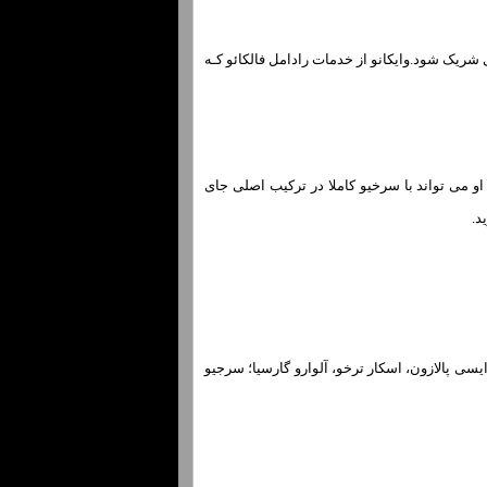
ی شریک شود.وایکانو از خدمات رادامل فالکائو کـه
 می تواند با سرخیو کاملا در ترکیب اصلی جای
د.
ایسی پالازون، اسکار ترخو، آلوارو گارسیا؛ سرجیو