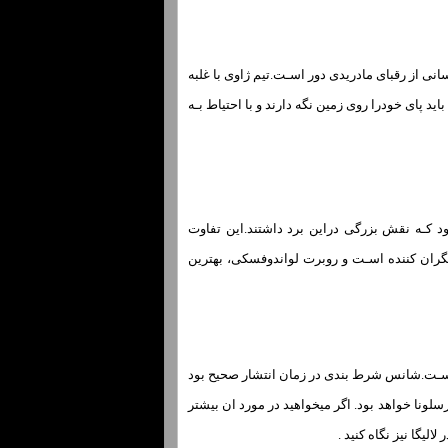
انی از رقبای مادریدی دور اسـت.تیم ژاوی با غلبه
اید پای خودرا روی زمین نگه دارند و با احتیاط بـه
د کـه نقش بزرگی دراین برد داشتند.این تفاوت
نگران کننده اسـت و روبرت لواندوفسکی، بهترین
له اسـت.شانس شرط بندی در زمان انتشار صحیح بود
یکانو میزبان بارسلونا خواهد بود. اگر میخواهید در مورد ان بیشتر
الیگا نیز نگاه کنید .