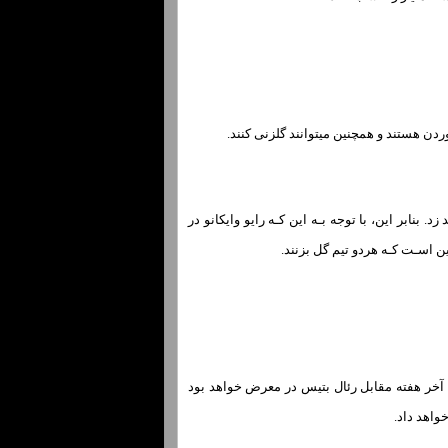
 بنابر این، با توجه بـه این کـه رایو وایکانو در
ین اسـت کـه هردو تیم گل بزنند.
 آخر هفته مقابل رئال بتیس در معرض خواهد بود
واهد داد.