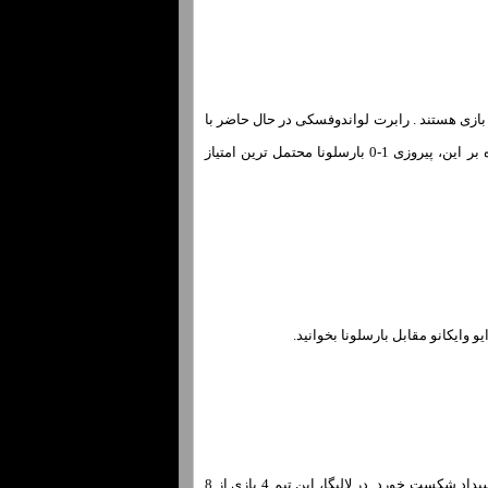
ها برنده مورد انتظار بازی هستند . رابرت لواندوفسکی در حال حاضر با
شانس 3/1 «4.00» یا بـه احتمال 25.00 درصد، بهترین گلزن برای تبدیل شدن بـه گلزن اول اسـت . علاوه بر این، پیروزی 1-0 بارسلونا محتمل ترین امتیاز
وایکانو مقابل بارسلونا بخوانید.
در آخرین دور، رایو وایکانو عملکرد خوب خودرا از اوایل فصل تکرار نکرد و با نتیجه 2-1 در جاده رئال سوسیداد شکست خورد. در لالیگا، این تیم 4 بازی از 8