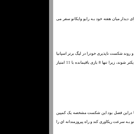
 ؛ رهبر لالیگا ؛ زمانی کـه برای دیدار میان هفته خود بـه رایو وایکانو سفر می
 و روند شکست ناپذیری خودرا در لیگ برتر اسپانیا
بـه 8 بازی افزایش دادند.این پیروزی همچنین باعث شد کـه آن ها یکگام دیگر بـه عنوان قهرمانی لیگ نزدیکتر شوند، زیرا تنها 8 بازی باقیمانده با 11 امتیاز
 کـه دهمین باخت آن ها در لالیگا دراین فصل بود.این شکست مشخصه یک کمپین
انو بـه سرعت ریکاوری کند و راه پیروزمندانه اي را