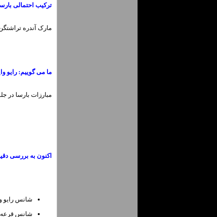
ترکیب احتمالی بارسل
مارک آندره تراشتگن،
ما می گوییم: رایو وایکانو 0-1 ب
مبارزات بارسا در جلو
اکنون به بررسی دقیق
شانس رایو وایکانو: 19/5 «4.80»
شانس قرعه کشی: 3/1 «4.00» 