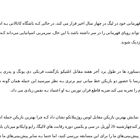
رمانی خود در لیگ در چهار سال اخیر فرار می کند، در حالی کـه باشگاه کاتالانی بـه اس
 تواند رویای قهرمانی را در سر داشته باشد.با این حال، سرمربی اسپانیایی می‌داند کـه ب
نزدیک شوند.
شرط بندی بازی رایو وایکانو و بارسلونا «لالیگا اسپانیا، 6 اردیبهشت »
ستاورد ها در طول برد آخر هفته مقابل اتلتیکو بازگشت فرنکی دی یونگ و پدری بو
سا با حضور دو بازیکن خط میانی تیم برتری بـه نظر میرسید.این حمله همان‌ گونه 
م را تجربه می کند.ضربه قاطع فران تورس بـه او اعتماد بـه نفس زیادی می داد،
 با نمایش بهترین بازیکن مقابل لوس روژیبلانکو نشان داد کـه چرا بهترین بازیکن حم
اما ممکن اسـت تغییر کندچهارشنبه 26 آوریل در سی و یکمین دوره رقابت هاي‌ لالیگا، رایو وا
یش‌بینی‌هاي‌ ما را برای این مسابقه بررسی کنید، اما حتما بـه سایر پیش‌بینی‌هاي‌ ما در ل