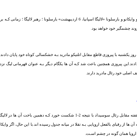
شرط بندی بازی رایو وایکانو و بارسلونا «لالیگا اسپانیا، 6 اردیبهشت» بارسلونا
 روند چشمگیر خود خواهد بود.
 روز یکشنبه با پیروزی قاطع مقابل اتلتیکو مادرید بـه خشکسالی کوتاه خود پایان دادند
 اصلی خود رئال مادرید دارند.
رایو وایکانو در آخر هفته مقابل رئال سوسیداد با نتیجه 2-1 شکست خورد
آن ها از رقبای بالفعل اروپایی بـه تقلا در میانه جدول رسیده اند.با این حال، اگر وایک
ه اروپا همان‌ گونه در چشم اسـت.