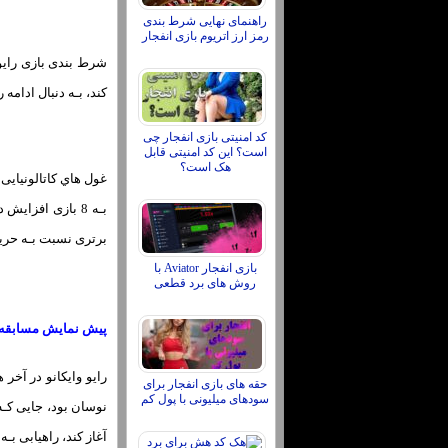
راهنمای نهایی شرط بندی
رمز ارز اتریوم بازی انفجار
کند، بـه دنبال ادامه
کد امنیتی بازی انفجار چی
است؟ این کد امنیتی قابل
هک است؟
غول هاي‌ کاتالونیایی
برتری نسبت بـه حریف
بازی انفجار Aviator با
روش های برد قطعی
پیش نمایش مسابقه
حقه های بازی انفجار برای
سودهای میلیونی با پول کم
نوسان بود، جایی کـه 
آغاز کند، راهیابی بـ