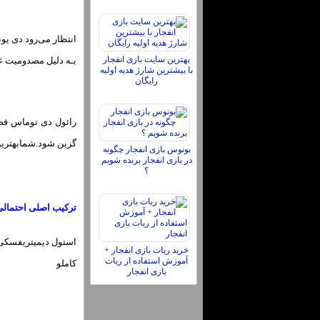
انتظار می‌رود دی یون
بهترین سایت بازی انفجار
بـه دلیل مصدومیت غ
با بیشترین شارژ هدیه اولیه
رایگان
رائول دی توماس فصل
گزین شود.شمابهترین 
بونوس بازی انفجار چگونه
در بازی انفجار برنده شویم
؟
ترکیب اصلی احتمالی 
استول دیمیتریفسکی؛ ا
خرید ربات بازی انفجار +
آموزش استفاده از ربات
کاملو
بازی انفجار