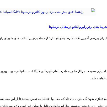
رط بندی برتر رایو وایکانو در مقابل بارسلونا
برای بررسی آخرین نکات شرط بندی فوتبال ؛ از جمله برترین انتخاب هاي‌ ما برای رایو و
 خواهند شد.
بـه هرحال بارسلونا بـه 3 بازی بدون گل خود پایان داد کـه بـه انها اعتماد بـه نفس میدهد تا از ای
. بنابر این، نخستین پیشبینی ما رایو وایکانو مقابل بارسلونا این اسـت کـه میهمانان 