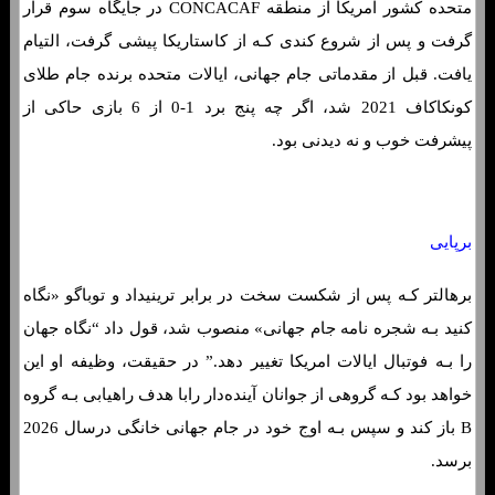
متحده کشور آمریکا از منطقه CONCACAF در جایگاه سوم قرار
گرفت و پس از شروع کندی کـه از کاستاریکا پیشی گرفت، التیام
یافت. قبل از مقدماتی جام جهانی، ایالات متحده برنده جام طلای
کونکاکاف 2021 شد، اگر چه پنج برد 1-0 از 6 بازی حاکی از
پیشرفت خوب و نه دیدنی بود.
برپایی
برهالتر کـه پس از شکست سخت در برابر ترینیداد و توباگو «نگاه
کنید بـه شجره نامه جام جهانی» منصوب شد، قول داد “نگاه جهان
را بـه فوتبال ایالات امریکا تغییر دهد.” در حقیقت، وظیفه او این
خواهد بود کـه گروهی از جوانان آینده‌دار رابا هدف راهیابی بـه گروه
B باز کند و سپس بـه اوج خود در جام جهانی خانگی درسال 2026
برسد.