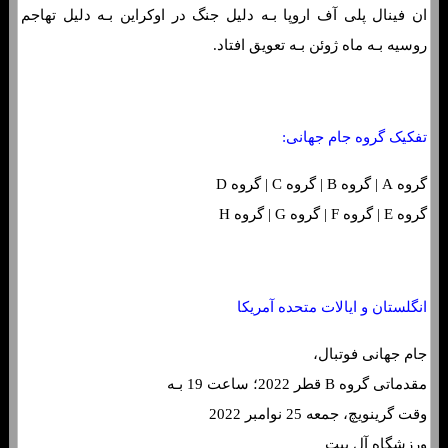
ان فینال پلی آف اروپا بـه دلیل جنگ در اوکراین بـه دلیل تهاجم
روسیه بـه ماه ژوئن بـه تعویق افتاد.
تفکیک گروه جام جهانی:
گروه A | گروه B | گروه C | گروه D
گروه E | گروه F | گروه G | گروه H
انگلستان و ایالات متحده آمریکا
جام جهانی فوتبال،
مقدماتی گروه B قطر 2022؛ ساعت 19 بـه
وقت گرینویچ، جمعه 25 نوامبر 2022
ورزشگاه آل بیت