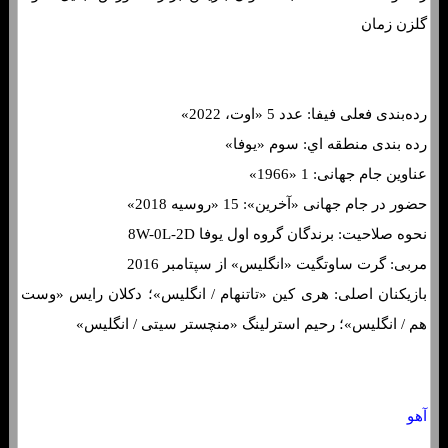
گلزن زمان
رده‌بندی فعلی فیفا: عدد 5 «اوت، 2022»
رده بندی منطقه اي: سوم «یوفا»
عناوین جام جهانی: 1 «1966»
حضور در جام جهانی «آخرین»: 15 «روسیه 2018»
نحوه صلاحیت: برندگان گروه اول یوفا 8W-0L-2D
مربی: گرت ساوتگیت «انگلیس» از سپتامبر 2016
بازیکنان اصلی: هری کین «تاتنهام / انگلیس»؛ دکلان رایس «وست
هم / انگلیس»؛ رحیم استرلینگ «منچستر سیتی / انگلیس»
آهو