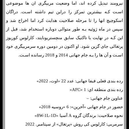
نیرومند تبدیل کرده اند، اما وضعیت مربیگری ان ها موضوعی
اسـت کـه بیشترین تمرکز را دراین تیم داشته اسـت. دراگان
اسکوچیچ انها را تا مرحله صلاحیت هدایت کرد اما اخراج شد و
سپس در ماه ژوئیه بـه طور متوالی دوباره استخدام شد، قبل از
این کـه در نهایت با تاکتیک سابق منچستریونایتد، کارلوس کوریوز
پرتغالی جای گزین شود. او اکنون در دومین دوره سرمربیگری خود
اسـت و آن ها را بـه جام جهانی 2014 و 2018 رسانده اسـت.
رده بندی فعلی فیفا جهانی: عدد 22 «اوت، 2022»
رده بندی منطقه اي: 1 «AFC»
عناوین جام جهانی: –
حضور در جام جهانی «آخرین»: 6 «روسیه 2018»
نحوه صلاحیت: برندگان گروه A آسیا «8W-1L-1D»
سرمربی: کارلوس کی روش «پرتغال» از سپتامبر. 2022