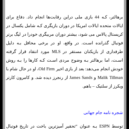
برهالتر، کـه 44 بازی ملی دراین رقابت‌ها انجام داد. دفاع برای
ایالات متحده ایالات امریکا در دوران بازیگری کـه شامل یکسال در
کریستال پالاس می شود، بیشتر دوران مربیگری خودرا در لیگ برتر
فوتبال گذرانده اسـت. در واقع، او در برخی محافل بـه دلیل
طرفداری از بازیکنان مستقر در MLS مورد انتقاد قرار گرفته
اسـت، اما برهالتر بـه وضوح مردی اسـت کـه کارها را بـه روش
خودش انجام می‌دهد: بعد از بازی اخیر Old Firm، او در حال شام با
Malik Tillman و James Sands از رنجرز دیده شد. و کامرون کارتر
ویکرز از سلتیک – باهم.
شجره نامه جام جهانی
توسط ESPN بـه عنوان “تحقیر آمیزترین باخت در تاریخ فوتبال