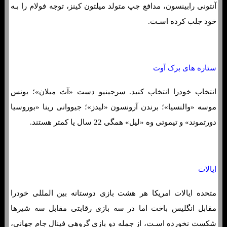
آنتونی رابینسون، مدافع چپ متولد میلتون کینز، توجه فولام را بـه
خود جلب کرده اسـت.
ستاره های برک آوت
انتخاب خودرا انتخاب کنید. سرجینیو دست «آث میلان»؛ یونس
موسه «والنسیا»؛ برندن آرونسون «لیدز»؛ جیووانی رینا «بوروسیا
دورتموند» و تیموتی وه «لیل» همگی 22 سال یا کمتر هستند.
ایالات
متحده ایالات امریکا هر هشت بازی دوستانه بین‌ المللی خودرا
مقابل انگلیس باخت اما در سه بازی رقابتی مقابل سه شیرها
شکست نخورده اسـت، از جمله دو بازی گروهی فینال جام جهانی،