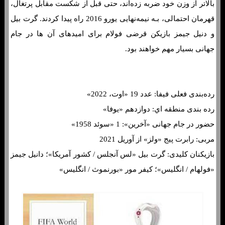
بالاتر از وزن خود ضربه زده‌اند، حتی قبل از شکست مقابل پرتغال،
قهرمان احتمالی، بـه نیمه‌نهایی یورو 2016 راه پیدا کردند. گرت بیل
و دنیل جیمز بازیکن قرضی فولام برای امیدهای آن ها در جام
جهانی بسیار مهم خواهند بود.
رده‌بندی فعلی فیفا: عدد 19 «اوت، 2022»
رده بندی منطقه اي: دوازدهم «یوفا»
حضور در جام جهانی «آخرین»: 1 «سوئد 1958»
مربی: رابرت پیج «ولز» از آوریل 2021
بازیکنان کلیدی: گرت بیل «لس آنجلس / کشور آمریکا»؛ دانیل جیمز
«فولهام / انگلیس»؛ کیفر مور «بورنموث / انگلیس»