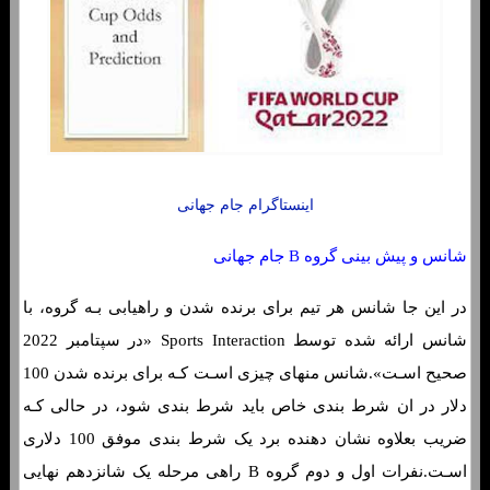
اینستاگرام جام جهانی
شانس و پیش بینی گروه B جام جهانی
در این جا شانس هر تیم برای برنده شدن و راهیابی بـه گروه، با
شانس ارائه شده توسط Sports Interaction «در سپتامبر 2022
صحیح اسـت».شانس منهای چیزی اسـت کـه برای برنده شدن 100
دلار در ان شرط بندی خاص باید شرط بندی شود، در حالی کـه
ضریب بعلاوه نشان دهنده برد یک شرط بندی موفق 100 دلاری
اسـت.نفرات اول و دوم گروه B راهی مرحله یک شانزدهم نهایی