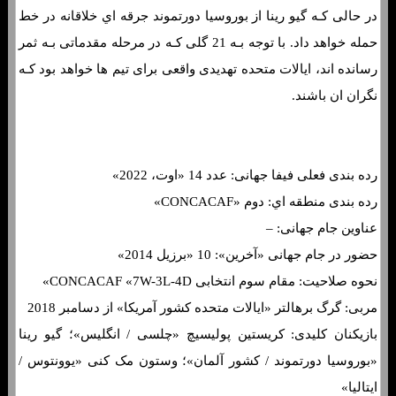
در حالی کـه گیو رینا از بوروسیا دورتموند جرقه اي خلاقانه در خط
حمله خواهد داد. با توجه بـه 21 گلی کـه در مرحله مقدماتی بـه ثمر
رسانده اند، ایالات متحده تهدیدی واقعی برای تیم ها خواهد بود کـه
نگران ان باشند.
رده بندی فعلی فیفا جهانی: عدد 14 «اوت، 2022»
رده بندی منطقه اي: دوم «CONCACAF»
عناوین جام جهانی: –
حضور در جام جهانی «آخرین»: 10 «برزیل 2014»
نحوه صلاحیت: مقام سوم انتخابی CONCACAF «7W-3L-4D»
مربی: گرگ برهالتر «ایالات متحده کشور آمریکا» از دسامبر 2018
بازیکنان کلیدی: کریستین پولیسیچ «چلسی / انگلیس»؛ گیو رینا
«بوروسیا دورتموند / کشور آلمان»؛ وستون مک کنی «یوونتوس /
ایتالیا»