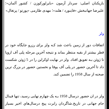
بازیکنان اصلی: سردار آزمون «بایرلورکوزن / کشور آلمان»؛
علیرضا جهانبخش «فاینورد / هلند»؛ مهدی طارمی «پورتو / پرتغال»
فرم شرط بندی بازی انگلیس و آمریکا
ولز
اتفاقات دور از زمین باعث شد کـه ولز برای رزرو جایگاه خود در
قطر بیشتر از بقیه منتظر بماند و نتیجه آخرین مرحله پلی آف اروپا
تا ژوئن بـه تعویق افتاد. ولز در نهایت اوکراین را در 5 ژوئن شکست
داد تا آخرین حضور در پلی آف یوفا و نخستین حضور در بزرگ ترین
صحنه از سال 1958 را تضمین کند.
ولز در ان حضور درسال 1958 بـه یک چهارم نهایی رسید، تنها فینال
جام جهانی در تاریخ.شاگردان رابرت پیج درسال‌هاي‌ اخیر بسیار