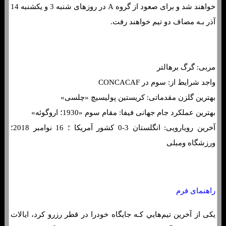
خواهند شد و برای صعود از گروه A در روزهای شنبه 3 و یکشنبه 14
آذر بـه مصاف دو تیم خواهند رفت.
مربی: گرگ برهالتر
واجد شرایط از: سوم در CONCACAF
بهترین گلزن مقدماتی: کریستین پولیسیچ «چلسی»
بهترین عملکرد جام جهانی فیفا: مقام سوم «1930؛ اروگوئه»
آخرین رویارویی: انگلستان 3-0 کشور آمریکا ؛ 16 نوامبر 2018؛
ورزشگاه ومبلی
فرم شرط بندی بازی انگلیس و آمریکا
راهنمای فرم
یکی از آخرین تیم‌هایي کـه جایگاه خودرا در قطر رزرو کرد، ایالات