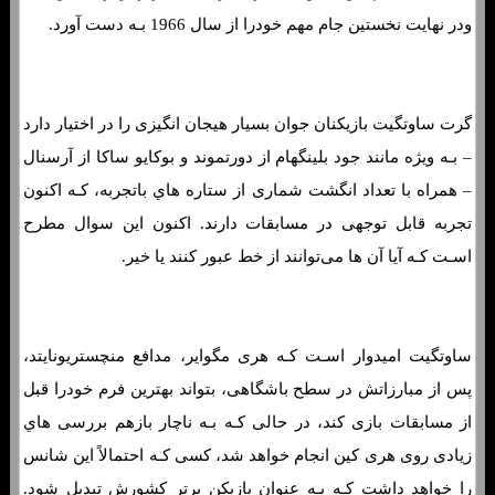
ودر نهایت نخستین جام مهم خودرا از سال 1966 بـه دست آورد.
گرت ساوتگیت بازیکنان جوان بسیار هیجان انگیزی را در اختیار دارد
– بـه ویژه مانند جود بلینگهام از دورتموند و بوکایو ساکا از آرسنال
– همراه با تعداد انگشت شماری از ستاره هاي‌ باتجربه، کـه اکنون
تجربه قابل توجهی در مسابقات دارند. اکنون این سوال مطرح
اسـت کـه آیا آن ها می‌توانند از خط عبور کنند یا خیر.
ساوتگیت امیدوار اسـت کـه هری مگوایر، مدافع منچستریونایتد،
پس از مبارزاتش در سطح باشگاهی، بتواند بهترین فرم خودرا قبل
از مسابقات بازی کند، در حالی کـه بـه ناچار بازهم بررسی هاي‌
زیادی روی هری کین انجام خواهد شد، کسی کـه احتمالاً این شانس
را خواهد داشت کـه بـه عنوان بازیکن برتر کشورش تبدیل شود.