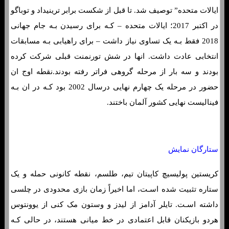
ایالات متحده” توصیف شد. تا قبل از شکست برابر ترینیداد و توباگو
در اکتبر 2017؛ ایالات متحده – کـه برای رسیدن بـه جام جهانی
2018 فقط بـه یک تساوی نیاز داشت – برای راهیابی بـه مسابقات
انتخابی عادت داشت. انها در شش تورنمنت قبلی شرکت کرده
بودند و سه بار از مرحله گروهی فراتر رفته بودند.نقطه اوج ان
حضور در مرحله یک چهارم نهایی درسال 2002 بود کـه در ان بـه
فینالیست نهایی کشور آلمان باختند.
ستارگان نمایش
کریستین پولیسیچ کاپیتان تیم، طلسم، نقطه کانونی حمله و یک
ستاره تثبیت شده اسـت، اما اخیراً زمان بازی محدودی در چلسی
داشته اسـت. تایلر آدامز از لیدز و وستون مک کنی از یوونتوس
هردو بازیکنان قابل اعتمادی در خط میانی هستند، در حالی کـه