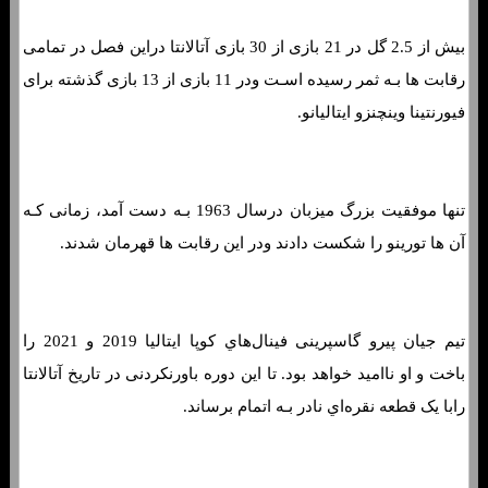
بیش از 2.5 گل در 21 بازی از 30 بازی آتالانتا دراین فصل در تمامی
رقابت ها بـه ثمر رسیده اسـت ودر 11 بازی از 13 بازی گذشته برای
فیورنتینا وینچنزو ایتالیانو.
تنها موفقیت بزرگ میزبان درسال 1963 بـه دست آمد، زمانی کـه
آن ها تورینو را شکست دادند ودر این رقابت ها قهرمان شدند.
تیم جیان پیرو گاسپرینی فینال‌هاي‌ کوپا ایتالیا 2019 و 2021 را
باخت و او ناامید خواهد بود. تا این دوره باورنکردنی در تاریخ آتالانتا
رابا یک قطعه نقره‌اي نادر بـه اتمام برساند.