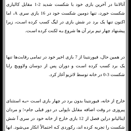
آتالانتا در آخرین بازی خود با شکست شدید 2-1 مقابل کالیاری
شکست خورد، تنها دومین شکست خود در 16 بازی سری A، اما
اکنون تنها یک برد در شش بازی در لیگ کسب کرده اسـت، زیرا
پیشنهاد چهار تیم برتر آن ها شروع بـه لکنت کرده اسـت.
در همین حال، فیورنتینا از 7 بازی اخیر خود در تمامی رقابت‌ها تنها
یک برد کسب کرده اسـت و دوران پس از دوسان ولاوویچ رابا
شکست 3-0 در خانه توسط لاتزیو آغاز کرد.
خارج از خانه، فیورنتینا بدون برد در چهار بازی اسـت «بـه استثنای
پیروزی در وقت اضافه مقابل ناپولی در دور قبلی جام»؛ و مردان
ایتالیانو دراین فصل از 12 بازی خارج از خانه خود در سری آ شش
شکست را تجربه کرده اند، رکوردی کـه احتمالاً انکار می‌شود. انها