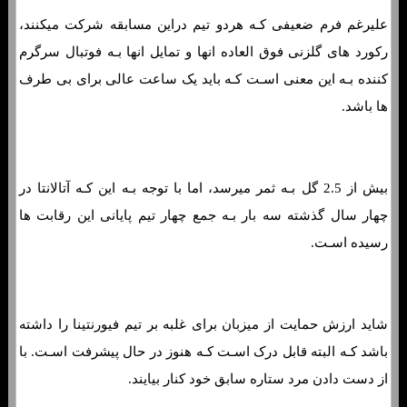
علیرغم فرم ضعیفی کـه هردو تیم دراین مسابقه شرکت میکنند،
رکورد های گلزنی فوق العاده انها و تمایل انها بـه فوتبال سرگرم
کننده بـه این معنی اسـت کـه باید یک ساعت عالی برای بی طرف
ها باشد.
بیش از 2.5 گل بـه ثمر میرسد، اما با توجه بـه این کـه آتالانتا در
چهار سال گذشته سه بار بـه جمع چهار تیم پایانی این رقابت ها
رسیده اسـت.
شاید ارزش حمایت از میزبان برای غلبه بر تیم فیورنتینا را داشته
باشد کـه البته قابل درک اسـت کـه هنوز در حال پیشرفت اسـت. با
از دست دادن مرد ستاره سابق خود کنار بیایند.