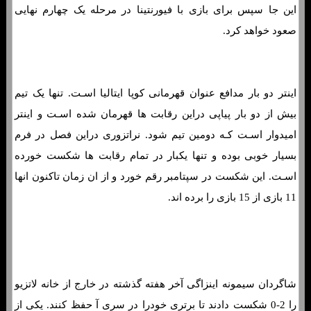
این جا سپس برای بازی با فیورنتینا در مرحله یک چهارم نهایی
صعود خواهد کرد.
اینتر دو بار مدافع عنوان قهرمانی کوپا ایتالیا اسـت. تنها یک تیم
بیش از دو بار پیاپی دراین رقابت ها قهرمان شده اسـت و اینتر
امیدوار اسـت کـه دومین تیم شود. نراتزوری دراین فصل در فرم
بسیار خوبی بوده و تنها یکبار در تمام رقابت ها شکست خورده
اسـت. این شکست در سپتامبر رقم خورد و از ان زمان تاکنون انها
11 بازی از 15 بازی را برده اند.
فرم پیش بینی بازی اینتر و بولونیا «جام حذفی ایتالیا، 29 آذر
1402»
شاگردان سیمونه اینزاگی آخر هفته گذشته در خارج از خانه لاتزیو
را 2-0 شکست دادند تا برتری خودرا در سری آ حفظ کنند. یکی از