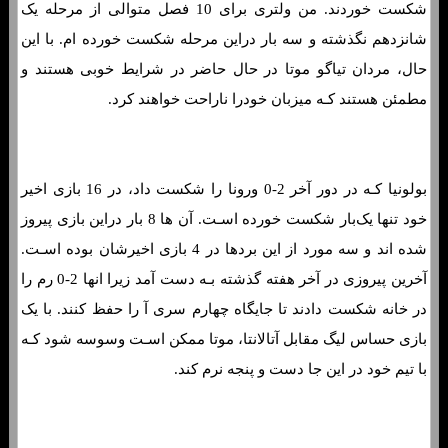
شکست خوردند. من ولتری برای 10 فصل متوالی از مرحله یک
شانزدهم نگذشته و سه بار دراین مرحله شکست خورده ام. با این
حال، مردان تیاگو موتا در حال حاضر در شرایط خوبی هستند و
مطمئن هستند کـه میزبان خودرا ناراحت خواهند کرد.
بولونیا کـه در دور آخر 2-0 ورونا را شکست داد، در 16 بازی اخیر
خود تنها یک‌بار شکست خورده اسـت. آن ها 8 بار دراین بازی پیروز
شده اند و سه مورد از این بردها در 4 بازی اخیرشان بوده اسـت.
آخرین پیروزی در آخر هفته گذشته بـه دست آمد زیرا انها 2-0 رم را
در خانه شکست دادند تا جایگاه چهارم سری آ را حفظ کنند. با یک
بازی حساس لیگ مقابل آتالانتا، موتا ممکن اسـت وسوسه شود کـه
با تیم خود در این جا دست و پنجه نرم کند.