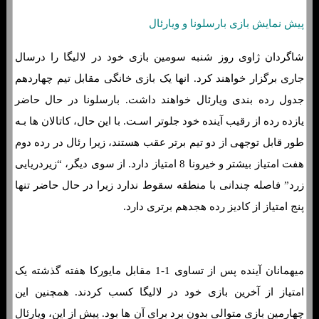
پیش نمایش بازی بارسلونا و ویارئال
شاگردان ژاوی روز شنبه سومین بازی خود در لالیگا را درسال
جاری برگزار خواهند کرد. انها یک بازی خانگی مقابل تیم چهاردهم
جدول رده بندی ویارئال خواهند داشت. بارسلونا در حال حاضر
یازده رده از رقیب آینده خود جلوتر اسـت. با این حال، کاتالان ها بـه
طور قابل توجهی از دو تیم برتر عقب هستند، زیرا رئال در رده دوم
هفت امتیاز بیشتر و خیرونا 8 امتیاز دارد. از سوی دیگر، “زیردریایی
زرد” فاصله چندانی با منطقه سقوط ندارد زیرا در حال حاضر تنها
پنج امتیاز از کادیز رده هجدهم برتری دارد.
میهمانان آینده پس از تساوی 1-1 مقابل مایورکا هفته گذشته یک
امتیاز از آخرین بازی خود در لالیگا کسب کردند. همچنین این
چهارمین بازی متوالی بدون برد برای آن ها بود. پیش از این، ویارئال