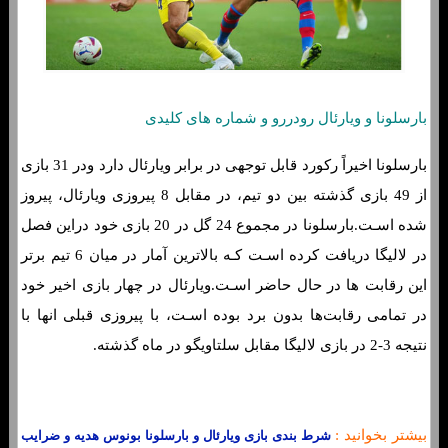
بارسلونا و ویارئال رودررو و شماره های کلیدی
بارسلونا اخیراً رکورد قابل توجهی در برابر ویارئال دارد ودر 31 بازی
از 49 بازی گذشته بین دو تیم، در مقابل 8 پیروزی ویارئال، پیروز
شده اسـت.بارسلونا در مجموع 24 گل در 20 بازی خود دراین فصل
در لالیگا دریافت کرده اسـت کـه بالاترین آمار در میان 6 تیم برتر
این رقابت ها در حال حاضر اسـت.ویارئال در چهار بازی اخیر خود
در تمامی رقابت‌ها بدون برد بوده اسـت، با پیروزی قبلی انها با
نتیجه 3-2 در بازی لالیگا مقابل سلتاویگو در ماه گذشته.
بیشتر بخوانید :
شرط بندی بازی ویارئال و بارسلونا بونوس هدیه و ضرایب