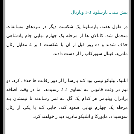
پیش بینی: بارسلونا 3-1 ویارئال
در طول هفته، بارسلونا یک شکست دیگر در نبردهای مسابقات
متحمل شد. کاتالان ها از مرحله یک چهارم نهایی جام پادشاهی
حذف شدند و ده روز قبل از ان با شکست 1 بر 4 مقابل رئال
مادرید، فینال سوپرکاپ را از دست دادند.
اتلتیک بیلبائو تیمی بود کـه بارسا را ​​از دور رقابت ها حذف کرد. دو
تیم در وقت قانونی بـه تساوی 2-2 رسیدند، اما در وقت اضافه
برادران ویلیامز هر کدام یک گل بـه ثمر رساندند تا تیمشان بـه
مرحله یک چهارم نهایی صعود کند، جایی کـه با یکی از رئال
سوسیداد، مایورکا و اتلتیکو مادرید دیدار خواهند کرد.