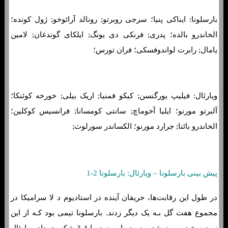
بارسلونا: ایناکی پنیا؛ سرجی روبرتو; رونالد آرائوخو; ژول کونده؛
الخاندرو بالده؛ پدری; فرنکی دی یونگ; ایلکای گوندغان; لامین
یامال; رابرت لواندوفسکی؛ فران تورس؛
ویارئال: فیلیپ یورگنسن; کیکو فمنیا; اریک بیلی; خورخه کوئنکا؛
آلبرتو مورنو؛ ایلیا آخوماچ; سانتی کومسانا; فرانسیس کوکلین؛
الخاندرو بائنا; جرارد مورنو؛ الکساندر سورلوث;
پیش بینی بارسلونا – ویارئال: بارسلونا 2-1
در طول این رقابت‌ها، حریفان آینده در استادیوم د لا سرامیکا در
مجموع هفت گل بـه یک دیگر زدند. بارسلونا تیمی بود کـه از این
نبرد سخت پیروز شد و زیردریایی زرد را 4-3 شکست داد. ویارئال