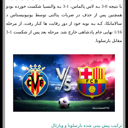
با نتیجه 0-3 بـه لاس پالماس، 1-3 بـه والنسیا شکست خورده بودو
همچنین پس از حذف در ضربات پنالتی توسط یونیونیستاس د
سالامانکا، کـه بـه نوبه خود از دور رقابت ها کنار رفت، از مرحله
1/16 نهایی جام پادشاهی خارج شد. مرحله بعد پس از شکست 1-3
مقابل بارسلونا.
ترکیب پیش بینی شده بارسلونا و ویارئال