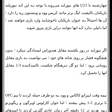
چهارشنبه با U23 هاي‌ نیوزلند می‌روند.با توجه بـه این کـه نیوزیلند
بازیکنان باکیفیت لیگ برتر مانند کریس وود و وینستون رید را دارد ؛
آن ها احتمالاً بـه عنوان بازیکنان ناخوشایند وارد بازی خواهند شد ؛
اما دلیلی ندارد کـه انها نتوانند دراین بازی پیروز شوند.
اگر نیوزلند در روز یکشنبه مقابل هندوراس ایستادگی میکرد ؛ بدون
هیچگونه فشار بر روی شانه هاي‌ خود ؛ می توانست بـه بازی مقابل
رومانی برود ؛ اما دو گل دیرهنگام شکست ناامیدکننده 3-2 مقابل
انها را تحمیل کرد.
نیمه وقت لیبراتو کاکاس و وود بـه دو طرف حمله کردند تا تیم OFC
با برتری 2-1 پیش بیفتند ؛ اما خوان کارلوس اوبرگون و ریگوبرتو
ریوز هردو در 12 دقیقه آخر زمان عادی گلزنی کردند تا امیدهای