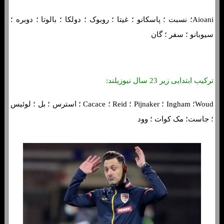
Aioani؛ نسبت ؛ پاسکانو ؛ غیتا ؛ روبوک ؛ دولکا ؛ بالوتا ؛ دوبره ؛
سیوبانو ؛ سفر ؛ گان
ترکیب ابتدایی زیر 23 سال نیوزیلند:
Woud؛ Ingham ؛ Pijnaker ؛ Reid ؛ Cacace ؛ استرس ؛ بل ؛ لوئیس
؛ جاست؛ مک کوات ؛ وود