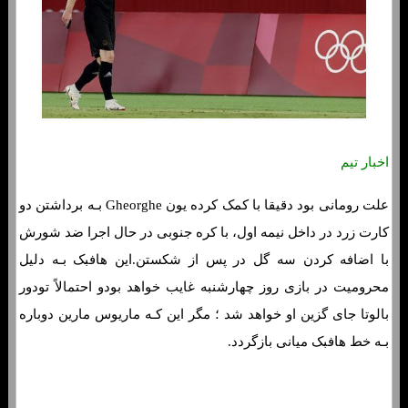
اخبار تیم
علت رومانی بود دقیقا با کمک کرده یون Gheorghe بـه برداشتن دو
کارت زرد در داخل نیمه اول، با کره جنوبی در حال اجرا ضد شورش
با اضافه کردن سه گل در پس از شکستن.این هافبک بـه دلیل
محرومیت در بازی روز چهارشنبه غایب خواهد بودو احتمالاً تودور
بالوتا جای گزین او خواهد شد ؛ مگر این کـه ماریوس مارین دوباره
بـه خط هافبک میانی بازگردد.