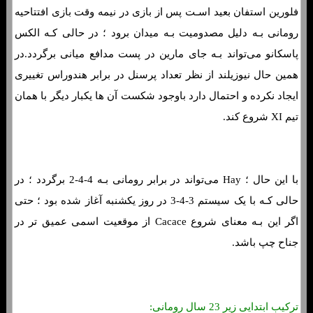
فلورین استفان بعید اسـت پس از بازی در نیمه وقت بازی افتتاحیه
رومانی بـه دلیل مصدومیت بـه میدان برود ؛ در حالی کـه الکس
پاسکانو می‌تواند بـه جای مارین در پست مدافع میانی برگردد.در
همین حال نیوزیلند از نظر تعداد پرسنل در برابر هندوراس تغییری
ایجاد نکرده و احتمال دارد باوجود شکست آن ها یکبار دیگر با همان
تیم XI شروع کند.
با این حال ؛ Hay می‌تواند در برابر رومانی بـه 4-4-2 برگردد ؛ در
حالی کـه با یک سیستم 3-4-3 در روز یکشنبه آغاز شده بود ؛ حتی
اگر این بـه معنای شروع Cacace از موقعیت اسمی عمیق تر در
جناح چپ باشد.
ترکیب ابتدایی زیر 23 سال رومانی: