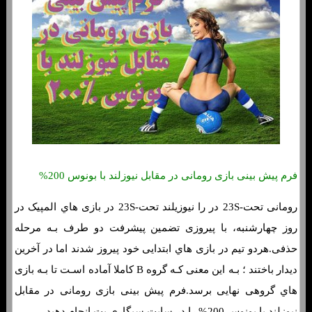
فرم پیش بینی بازی رومانی در مقابل نیوزلند با بونوس 200%
رومانی تحت-23S در را نیوزیلند تحت-23S در بازی هاي‌ المپیک در
روز چهارشنبه، با پیروزی تضمین پیشرفت دو طرف بـه مرحله
حذفی.هردو تیم در بازی هاي‌ ابتدایی خود پیروز شدند اما در آخرین
دیدار باختند ؛ بـه این معنی کـه گروه B کاملا آماده اسـت تا بـه بازی
هاي‌ گروهی نهایی برسد.فرم پیش بینی بازی رومانی در مقابل
نیوزلند با بونوس 200% را در سایت سیگاری بت انجام دهید.