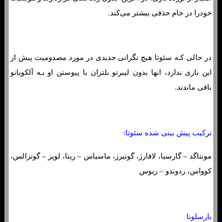
خودرا در جام حذفی بیشتر می‌کند.
در حالی کـه سئوتا هیچ نگرانی جدیدی در مورد مصدومیت پیش از
این بازی ندارد، انها بدون لیبرتو بلتران با پیوستن او بـه آلکویانو
باقی ماندند.
ترکیب پیش بینی شده سئوتا:
مونتاگد – گارسیا، لافارژ، گوتیرز، ماسیاس – رینا، لوپز – گونزالس،
کوواس، ردوندو – ریوس
بارسلونا