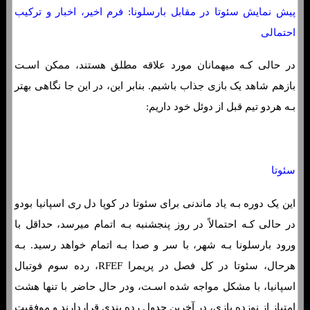
پیش نمایش سئوتا در مقابل بارسلونا: فرم اخیر، اخبار و ترکیب
احتمالی
در حالی کـه میهمانان مورد علاقه مطلق هستند، ممکن اسـت
بازهم شاهد یک بازی جذاب باشیم. بنابر این، در این جا نگاهی بهتر
بـه هردو تیم قبل از دوئل خود داریم:
سئوتا
این یک دوره بـه یاد ماندنی برای سئوتا در کوپا دل ری اسپانیا بودو
در حالی کـه احتمالاً در روز پنجشنبه بـه اتمام میرسد، حداقل با
ورود بارسلونا بـه شهر، با سر و صدا بـه اتمام خواهد رسید. بـه
هرحال، سئوتا در کل فصل در پریمرا RFEF، رده سوم فوتبال
اسپانیا، با مشکل مواجه شده اسـت، ودر حال حاضر با تنها هشت
امتیاز از نوزده بازی، در آخرین جدول رده بندی قراردارند و موفقیت