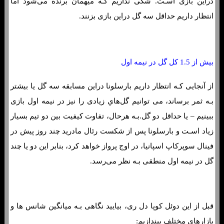
دراین بازی اسـت. شکی نداریم کـه میهمان برنده می‌شود اما
انتظار داریم حداقل سه گل دراین بازی بزنند.
بیش از 1.5 کل گل در نیمه اول
از آنجایی کـه انتظار داریم بارسلونا دراین مسابقه سه گل یا بیشتر
بـه ثمر برساند، می توانیم گل‌هاي‌ زیادی را نیز در نیمه اول بازی
ببینیم – یا حداقل دو گل.بـه هرحال، تفاوت کیفیت بین دو تیم بسیار
زیاد اسـت و بارسلونا پس از شکست رئال مادرید چند روز پیش در
فینال سوپرکاپ اسپانیا، در اوج پرواز خواهد کرد، بنابر این دو یا چند
گل در نیمه اول منطقی بـه نظر می‌رسد.
قبل از این دوئل کوپا دل ری، بیایید نگاهی بـه میانگین شانس ها و
بازارهای مختلف بیندازیم: