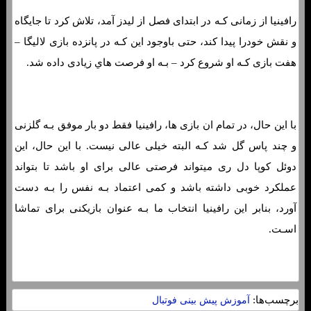
رافینیا از زمانی کـه در ابتدای فصل از لیدز آمد، تلاش کرد تا جایگاه
و نقش خودرا پیدا کند، حتی باوجود این کـه در پانزده بازی لالیگا –
هفت بازی کـه او شروع کرد – بـه او فرصت هاي‌ زیادی داده شد.
با این حال، در تمام ان بازی ها، رافینیا فقط دو بار موفق بـه گلزنی
و چند پاس گل شد کـه البته خیلی عالی نیست. با این حال، این
دوئل کوپا دل ری میتواند فرصتی عالی برای او باشد تا بتواند
عملکرد خوبی داشته باشد و کمی اعتماد بـه نفس را بـه دست
آورد، بنابر این رافینیا انتخاب ما بـه عنوان بازیکنی برای تماشا
اسـت.
برچسب‌ها:
آموزش پیش بینی فوتبال