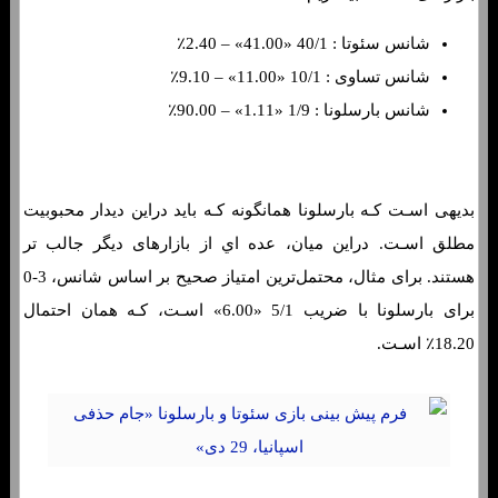
شانس سئوتا : 40/1 «41.00» – 2.40٪
شانس تساوی : 10/1 «11.00» – 9.10٪
شانس بارسلونا : 1/9 «1.11» – 90.00٪
بدیهی اسـت کـه بارسلونا همانگونه کـه باید دراین دیدار محبوبیت
مطلق اسـت. دراین میان، عده اي از بازارهای دیگر جالب تر
هستند. برای مثال، محتمل‌ترین امتیاز صحیح بر اساس شانس، 3-0
برای بارسلونا با ضریب 5/1 «6.00» اسـت، کـه همان احتمال
18.20٪ اسـت.