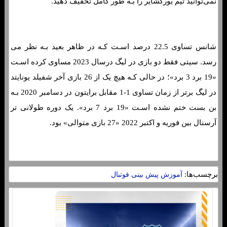
نمی‌توانید تیم یورکشایر را بـه طور کامل تخفیف دهید.
شانس تساوی 22.5 درصد اسـت کـه در ظاهر بعید بـه نظر می
رسد. سیتی فقط دو بازی در لیگ درسال 2023 مساوی کرده اسـت
«19 برد 3 برد»؛ در حالی کـه هیچ یک از 26 بازی آخر شفیلد یونایتد
در لیگ برتر از زمان تساوی 1-1 مقابل برایتون در دسامبر 2020 بـه
بن بست ختم نشده اسـت «19 برد 7 برد». یک دوره طولانی تر
آرسنال بین فوریه و اکتبر 2022 «27 بازی متوالی» بود.
برچسب‌ها:
آموزش پیش بینی فوتبال