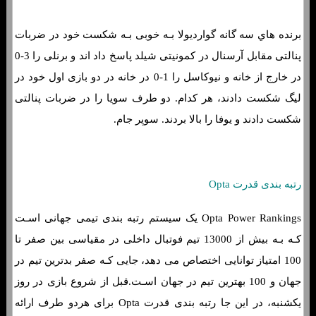
برنده هاي‌ سه گانه گواردیولا بـه خوبی بـه شکست خود در ضربات
پنالتی مقابل آرسنال در کمونیتی شیلد پاسخ داد اند و برنلی را 3-0
در خارج از خانه و نیوکاسل را 1-0 در خانه در دو بازی اول خود در
لیگ شکست دادند، هر کدام. دو طرف سویا را در ضربات پنالتی
شکست دادند و یوفا را بالا بردند. سوپر جام.
رتبه بندی قدرت Opta
Opta Power Rankings یک سیستم رتبه بندی تیمی جهانی اسـت
کـه بـه بیش از 13000 تیم فوتبال داخلی در مقیاسی بین صفر تا
100 امتیاز توانایی اختصاص می دهد، جایی کـه صفر بدترین تیم در
جهان و 100 بهترین تیم در جهان اسـت.قبل از شروع بازی در روز
یکشنبه، در این جا رتبه بندی قدرت Opta برای هردو طرف ارائه