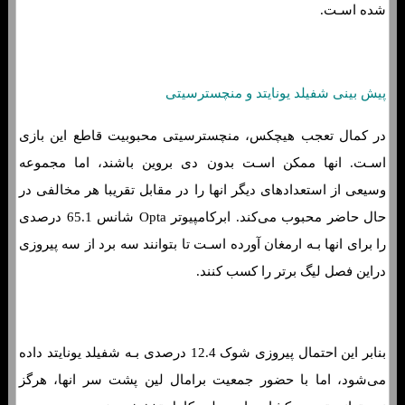
شده اسـت.
پیش بینی شفیلد یونایتد و منچسترسیتی
در کمال تعجب هیچکس، منچسترسیتی محبوبیت قاطع این بازی
اسـت. انها ممکن اسـت بدون دی بروین باشند، اما مجموعه
وسیعی از استعدادهای دیگر انها را در مقابل تقریبا هر مخالفی در
حال حاضر محبوب می‌کند. ابرکامپیوتر Opta شانس 65.1 درصدی
را برای انها بـه ارمغان آورده اسـت تا بتوانند سه برد از سه پیروزی
دراین فصل لیگ برتر را کسب کنند.
بنابر این احتمال پیروزی شوک 12.4 درصدی بـه شفیلد یونایتد داده
می‌شود، اما با حضور جمعیت برامال لین پشت سر انها، هرگز