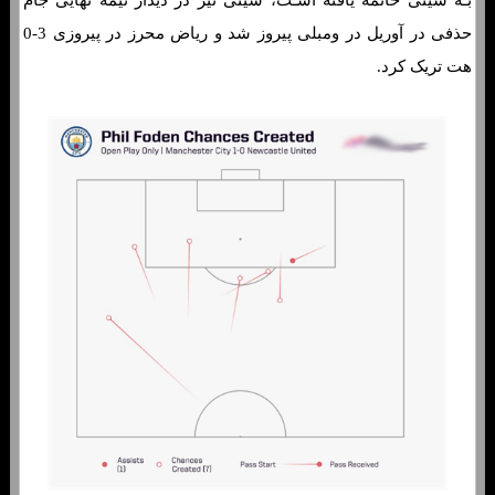
بـه سیتی خاتمه یافته اسـت، سیتی نیز در دیدار نیمه نهایی جام
حذفی در آوریل در ومبلی پیروز شد و ریاض محرز در پیروزی 3-0
هت تریک کرد.