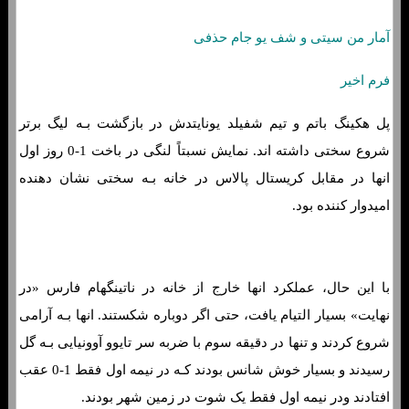
آمار من سیتی و شف یو جام حذفی
فرم اخیر
پل هکینگ باتم و تیم شفیلد یونایتدش در بازگشت بـه لیگ برتر
شروع سختی داشته اند. نمایش نسبتاً لنگی در باخت 1-0 روز اول
انها در مقابل کریستال پالاس در خانه بـه سختی نشان دهنده
امیدوار کننده بود.
با این حال، عملکرد انها خارج از خانه در ناتینگهام فارس «در
نهایت» بسیار التیام یافت، حتی اگر دوباره شکستند. انها بـه آرامی
شروع کردند و تنها در دقیقه سوم با ضربه سر تایوو آوونیایی بـه گل
رسیدند و بسیار خوش شانس بودند کـه در نیمه اول فقط 1-0 عقب
افتادند ودر نیمه اول فقط یک شوت در زمین شهر بودند.