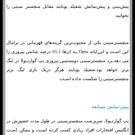
پیش‌بینی و پیش‌نمایش شفیلد یونایتد مقابل منچستر سیتی را
بخوانید.
منچسترسیتی یکی از محبوب‌ترین گزینه‌هاي‌ قهرمانی در برامال
لین اسـت و ابررایانه Opta بـه ان‌ها 65.1 درصد شانس پیروزی را
می دهد.برد منچسترسیتی دویستمین پیروزی پپ گواردیولا در لیگ
برتر خواهد بود.شفیلد یونایتد هرگز دریک بازی لیگ برتر
منچسترسیتی را شکست نداده اسـت.
پیش نمایش مسابقه
پپ گواردیولا، سرپرست منچسترسیتی در طول مدت حضورش در
انگلیس افتخارات افراد زیادی کسب کرده اسـت و ممکن اسـت