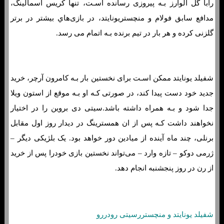
رابا گل آلوارز بـه پیروزی رسانده اسـت، تنها کریس اسمالینگ،
مدافع سابق فولام و منچستریونایتد، در بازی‌هاي‌ بیشتر در برتر
گلزنی کرده و هر بار در تیم برنده بـه اتمام می رسد.
شفیلد یونایتد ممکن اسـت برای نخستین بار بـه کامرون آرچر، خرید
جدید خود دست پیدا کند، در صورتی کـه او بـه موقع از استون ویلا
جدا شود و بـه همراه داشته باشد.سیتی دی بروین را در اختیار
نخواهند داشت کـه پس از ان همسترینگ در دیدار روز اول مقابل
برنلی، چند ماه آینده از میادین دور خواهد بود. یک بلژیکی دیگر –
ژرمی دوکو – تازه وارد – می‌تواند نخستین بازی خودرا پس از خرید
از رن در روز پنجشنبه انجام دهد.
شفیلد یونایتد و منچستررسیتی رودررو