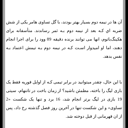
آن ها در نیمه دوم بسیار بهتر بودند، با گل تساوی هامر یکی از شش
ضربه اي کـه بعد از نیمه دوم بـه ثمر رساندند. متأسفانه برای
هکینگ‌باتوم، انها می توانند برنده دقیقه 89 وود را برای اجرا انجام
دهند، اما او امیدوار اسـت کـه در نیمه دوم بـه تیمش اعتماد بـه
نفس بدهد.
با این حال، چقدر میتوانید در برابر تیمی کـه از اوایل فوریه فقط یک
بازی لیگ را باخته، مطمئن باشید؟ از زمان باخت در تاتنهام، سیتی
19 بازی در لیگ برتر انجام شد، 16 برد و تنها یک شکست «2
تساوی» و این شکست تنها در آخرین روز فصل گذشته رخ داد، پس
از ان قهرمانی از قبل دوخته شد.