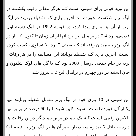
این نوید خوبی برای سیتی اسـت کـه هرگز مقابل رقیب یکشنبه در
لیگ برتر شکست نخورده اند. آخرین باری کـه شفیلد یونایتد در لیگ
برتر از آن ها برتری پیدا کرد، در فوریه 1992 در لیگ دسته اول
قدیمی، برد 4-2 در برامال لین بود.انها از ان زمان تا کنون 10 بار در
لیگ برتر بـه میدان رفته اند کـه سیتی 7 برد «3 تساوی» کسب کرده
اسـت. آخرین باری کـه شفیلد یونایتد این مسابقه را در هر رقابتی
برد، در جام حذفی درسال 2008 بود کـه با گل هاي‌ لوک شلتون و
جان استید در دور چهارم در برامال لین 2-1 پیروز شد.
من سیتی در 10 بازی خود در لیگ برتر مقابل شفیلد یونایتد تنها
یکبار گل خورده اسـت. نسبت کلین شیت انها 90 درصد در برابر انها
بالاترین رقمی اسـت کـه یک تیم در برابر تیم دیگر دراین رقابت ها
دارد «حداقل 5 دیدار».سه دیدار اخیر آن ها در لیگ برتر با نتیجه 1-0