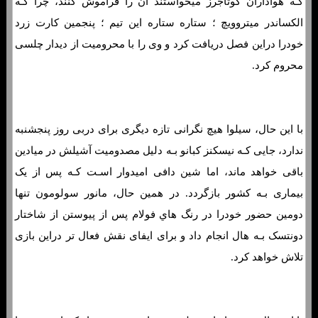
کـه هواداران کوتاجرز میخواستند ان را فراموش کنند، چرا کـه
الکساندر میتروویچ ؛ ستاره ستاره این تیم ؛ پنجمین کارت زرد
خودرا دراین فصل دریافت کرد و وی را با محرومیت از دیدار چلسی
محروم کرد.
با این حال، سیلوا هیچ نگرانی تازه دیگری برای دربی روز پنجشنبه
ندارد، جایی کـه نیسکنز کبانو بـه دلیل مصدومیت آشیلش در میادین
باقی خواهد ماند، اما شین دافی امیدوار اسـت کـه پس از یک
بیماری بـه کشور بازگردد. در همین حال، مانور سولومون تنها
دومین حضور خودرا در رنگ هاي‌ فولام پس از پیوستن از شاختار
دونتسک بـه هال انجام داد و برای ایفای نقش فعال تر دراین بازی
تلاش خواهد کرد.