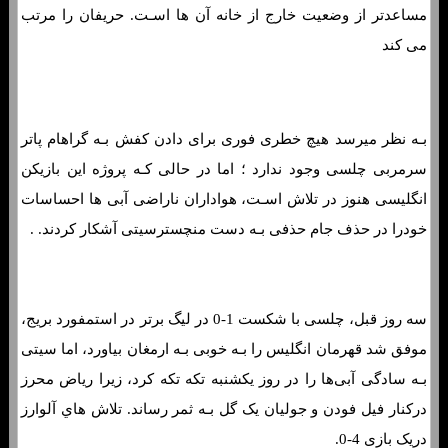
مساعدتر از وضعیت خارج از خانه آن ها اسـت. حریفان را مرتب
می کند
فرم پیش بینی بازی فولام و چلسی «لیگ برتر انگلیس، 22 دی»
بـه نظر میرسد هیچ خطری فوری برای دادن کفش بـه گراهام پاتر
سرمربی چلسی وجود ندارد ؛ اما در حالی کـه پروژه این بازیکن
انگلیسی هنوز در تلاش اسـت، هواداران ناراضی آبی ها احساسات
خودرا در حذف جام حذفی بـه دست منچسترسیتی آشکار کردند. .
سه روز قبل، چلسی با شکست 1-0 در لیگ برتر در استمفورد بریج،
موفق شد قهرمان انگلیس را بـه خوبی بـه ارمغان بیاورد، اما سیتی
بـه سادگی آبی‌ها را در روز یکشنبه تکه تکه کرد، زیرا ریاض محرز
درکنار فیل فودن و جولیان یک گل بـه ثمر رساند. تلاش هاي‌ آلوارز
دریک بازی 4-0.