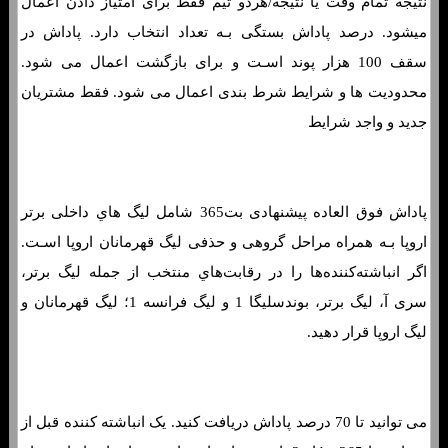
نتیجه تمام وقت یا نتیجه/هردو تیم فقط برای امتیاز دادن اعمال
میشود. درصد پاداش بستگی بـه تعداد انتخاب دارد. پاداش در
سقف 100 هزار پوند اسـت و برای بازگشت اعمال می شود.
محدودیت ها و شرایط شرط بندی اعمال می شود. فقط مشتریان
جدید و واجد شرایط
پاداش فوق العاده پیشنهادی بت365 شامل لیگ هاي‌ داخلی برتر
اروپا بـه همراه مراحل گروهی و حذفی لیگ قهرمانان اروپا اسـت.
اگر انباشته‌کننده‌ها را در رقابت‌هاي‌ منتخب از جمله لیگ برتر،
سری آ، لیگ برتر، بوندسلیگا 1 و لیگ فرانسه 1؛ لیگ قهرمانان و
لیگ اروپا قرار دهید.
می توانید تا 70 درصد پاداش دریافت کنید. یک انباشته کننده قبل از