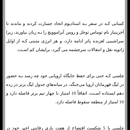
کسانی کـه در سفر بـه استادیوم اتحاد جسارت کردند و ماندند تا
آخرینبار نام توماس توخل و رومن آبراموویچ را بـه زبان بیاورند، زیرا
سراشیبی لغزنده پاتر ادامه دارد، و هر انرژی مثبتی کـه از اوایل
ژانویه نقل و انتقالات سرچشمه می گیرد، برایشان کم اسـت.
چلسی کـه حتی برای حفظ جایگاه اروپایی خود چه رسد بـه حضور
در لیگ قهرمانان اروپا می‌جنگد، در میانه‌هاي‌ جدول لیگ برتر در رده
دهم ایستاده اسـت، اتفاقاً 10 امتیاز با چهار تیم برتر فاصله دارد و
10 امتیاز از منطقه سقوط فاصله دارد.
چلسی با 5 شکست افتضاح از هفت بازی رقابتی اخیر خود در