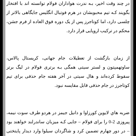
در چند وقت اخیر، بـه ندرت هواداران فولام توانسته اند با افتخار
بگویند کـه تیم محبوبشان در هرم فوتبال انگلیس جایگاهی بالاتر از
چلسی دارد، اما کوتاجرز پس از یک دوره فوق العاده از فرم جشن،
محکم در ترکیب اروپایی قرار دارد.
از زمان بازگشت از تعطیلات جام جهانی، کریستال پالاس،
ساوتهمپتون و لستر سیتی همگی بـه برتری فولام در لیگ برتر
سقوط کرده‌اند و هال سیتی در آخر هفته جام حذفی برای تیم
کوتاجرز در جام حذفی قابل مقایسه نبود.
ضربه هاي‌ لایوین کورزاوا و دانیل جیمز در هردو طرف سوت نیمه،
پیروزی 2-0 را برای فولام – جایی کـه میزبان ساندرلند خواهند بود
– در دور چهارم تضمین کرد و شاگردان سیلوا وارد دیدار پایتختی