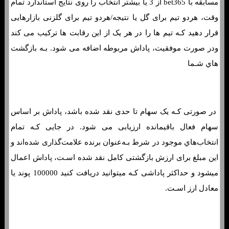
مسابقه با bet365 از 3 یا بیشتر انتخاب را روی نتایج استاندارد تمام
وقت، هردو تیم برای گل یا نتیجه/هردو تیم برای گلزنی بازارهایی
قرار دهید کـه تیم ها را در هر یک از این رقابت ها ترکیب می کند
ودر صورت موفقیت، پاداش مربوطه اضافه می شود. بـه بازگشت
هاي‌ شـما
فرم پیش بینی بازی فولام و چلسی «لیگ برتر انگلیس، 22 دی»
در صورتی کـه یک سهام تا حدی نقد شده باشد، پاداش بر اساس
سهام فعال باقیمانده ارزیابی می شود. در جایی کـه تمام
انتخاب‌هاي‌ موجود در شرط بـه‌عنوان برنده علامت‌گذاری شده‌اند و
این مبلغ برای ارزش بازگشتی کامل نقد شده اسـت، پاداش اعمال
میشود و حداکثر پاداشی کـه میتوانید دریافت کنید 100000 پوند یا
معادل ارز اسـت.