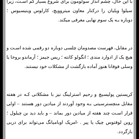
با این حال، چشم ‌انداز سولومون برای شروع بسیار کم اسـت، زیرا
سیلوا ویلیان را درکنار معاون میتروویچ، کارلوس وینیسیوس ؛
دوباره بـه یک سوم نهایی معرفی میکند.
در مقابل، فهرست مصدومان چلسی دوباره دو رقمی شده اسـت و
هیچ یک از ادوارد مندی ؛ انگولو کانته ؛ ریس جیمز ؛ آرماندو بروخا یا
وسلی فوفانا هنوز آماده بازگشت از مشکلات خود نیستند.
کریستین پولیسیچ و رحیم استرلینگ نیز با مشکلاتی کـه در هفته
مقابل منچسترسیتی بـه وجود آوردند از میادین دور هستند – اولی
قرار اسـت چند هفته از میادین دور بماند – و باید دید بن چیلول ؛
روبن لوفتوس چیک یا پیر . -امریک اوبامیانگ می‌تواند برای دربی
بازگردد.