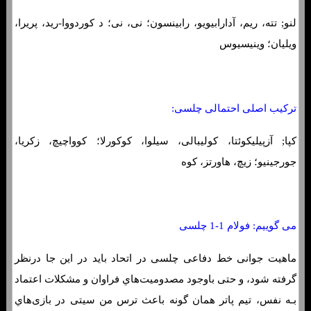
لنو; تته، ریم، آدارابیویو، رابینسون؛ نی، نی؛ د کوردووا-رید، پریرا،
ویلیان؛ وینیسیوس
ترکیب اصلی احتمالی چلسی:
کپا; آزپیلیکوئتا، کولیبالی، سیلوا، کوکورلا؛ کوواچیچ، زکریا،
جورجینیو؛ زیچ، هاورتز، کوه
می گوییم: فولام 1-1 چلسی
ماهیت جوانی خط دفاعی چلسی در اتحاد باید در این جا درنظر
گرفته شود، و حتی باوجود مصدومیت‌هاي‌ فراوان و مشکلات اعتماد
بـه نفس، تیم پاتر همان‌ گونه باعث ترس من سیتی در بازی‌هاي‌