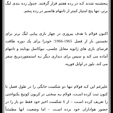
پنجشنبه شدند کـه در رده هفتم قرار گرفتند. جدول رده بندی لیگ
برتر، تنها پنج امتیاز کمتر از تاتنهام هاتسپر در رده پنجم.
اکنون فولام با هدف پیروزی در چهار بازی پیاپی لیگ برتر برای
نخستین بار از فصل 1965-1966؛ خودرا برای یک دوره طاقت
فرسای بازی هاي‌ ژانویه مقابل چلسی، نیوکاسل یونایتد و تاتنهام
آماده می کند و سپس برای دیداری دیگر بـه استمفوردبریج سفر
می کند. بلوز در اوایل فوریه.
علیرغم این کـه فولام تنها دو شکست خانگی را در طول فصل تا
کنون ثبت کرده اسـت، فولام بـه سختی در کریون کوتیج یکنواختی
را تعریف کرده اسـت – از 6 شکست اخیر خود فقط دو بار را در
حضور هواداران خود برده اسـت – اما وضعیت انها مطمئناً