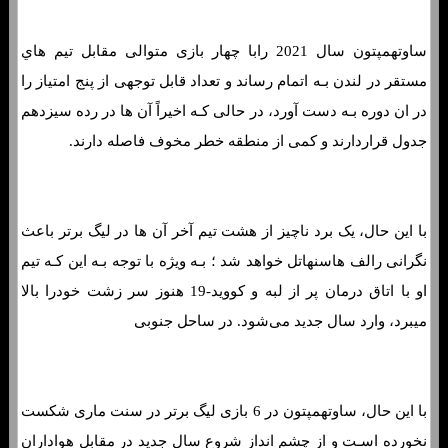
ساوتهمپتون سال 2021 رابا چهار بازی متوالی مقابل تیم هاي‌
مستقر در لندن بـه اتمام رساند و تعداد قابل توجهی از پنج امتیاز را
در ان دوره بـه دست آورد، در حالی کـه اخیراً آن ها در رده سیزدهم
جدول قراردارند و کمی از منطقه خطر مخوف فاصله دارند.
با این حال، یک برد ناچیز از هشت تیم آخر آن ها در لیگ برتر باعث
نگرانی رالف هاسنهاتل خواهد شد ؛ بـه ویژه با توجه بـه این کـه تیم
او با اتاق درمان پر از لبه و کووید-19 هنوز سر زشت خودرا بالا
میبرد، وارد سال جدید می‌شود. در ساحل جنوبی
با این حال، ساوتهمپتون در 6 بازی لیگ برتر در سنت ماری شکست
نخورده اسـت و از چشم انداز شروع سال جدید در مقابل هواداران