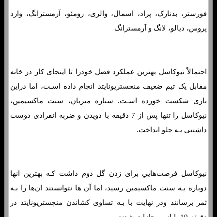
فورستر، بدنارک، پراد، اسمال، والری، رومئو، آرمسترانگ، وارد
پروس، دیالو، لانگ و آرمسترانگ
احتمالاً نیوکاسل بهترین عملکرد فصل خودرا تا اینجای کار در خانه
مقابل یک تیم ضعیف منچستریونایتد انجام داده اسـت، اما دراین
بازی شکست خورده اسـت. ستاره میزبان، سنت ماکسیمین،
نیوکاسل را تنها پس از 7 دقیقه با دویدن و ضربه انفرادی دوست
داشتنی بـه جلو انداخت.
نیوکاسل فرصت‌هایي برای زدن گل دوم داشت کـه بهترین انها
دوباره بـه سنت ماکسیمین رسید، اما آن ها نتوانستند ان‌ها را بـه
ثمر برسانند ودر نهایت با بـه تساوی کشاندن منچستریونایتد در