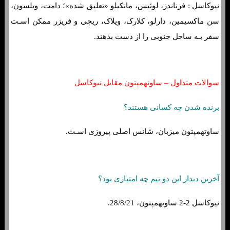
نیوکاسل : فرناندز، لوئیس، مانکیلو «تعلیق شده»؛ دامت، ویلسون،
سن ماکسیمین، دارلو، کلارک، ویلاک، ریچی و فریزر ممکن اسـت
سفر بـه ساحل جنوبی را از دست بدهند.
سوالات متداول – ساوتهمپتون مقابل نیوکاسل
برنده شدن چه کسانی هستند؟
ساوتهمپتون میزبان، شانس اصلی پیروزی اسـت.
آخرین دیدار این دو تیم چه امتیازی بود؟
نیوکاسل 2-2 ساوتهمپتون، 28/8/21.