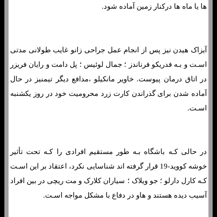
ها یا ماه ها درکنار زمین آماده شود.
آیزاک هیدن نیز پس از انجام عمل جراحی زانو غایب طولانی مدتی
اسـت و بـه فدریکو فرناندز ؛ جمال لوئیس ؛ پل دامت و رایان فریزر
در اتاق درمان پیوست. خاویر مانکیلو ،مدافع دیگر تیمنیز در حال
آماده شدن برای گذراندن کارت زرد محرومیت خود در روز یکشنبه
اسـت.
در حالی کـه باشگاه بـه طور مستقیم افرادی را کـه تحت تأثیر
خوشه کووید-19 قرار گرفته اند شناسایی نکرد، اعتقاد بر این اسـت
کـه کارل دارلو ؛ جو ویلاک ؛ سیاران کلارک و مت ریچی در بین افراد
آسیب دیده هستند و هاو در دفاع با مشکل مواجه اسـت.