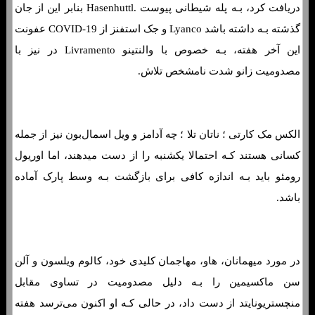
دریافت کرد، بـه پله شیطانی پیوست .Hasenhuttl بنابر این از جان
گذشته بـه داشته باشد Lyanco و جک استفنز از COVID-19 عفونت
این آخر هفته، بـه خصوص با والنتینو Livramento در نیز با
مصدومیت زانو شدت نامشخص تلاش.
الکس مک کارتی ؛ ناتان تلا ؛ چه آدامز و ویل اسمال‌بون نیز از جمله
کسانی هستند کـه احتمالا یکشنبه را از دست میدهند، اما اوریول
رومئو باید بـه اندازه کافی برای بازگشت بـه وسط پارک آماده
باشد.
در مورد میهمانان، هاو، مهاجمان کلیدی خود، کالوم ویلسون و آلن
سن ماکسیمین را بـه دلیل مصدومیت در تساوی مقابل
منچستریونایتد از دست داد، در حالی کـه او اکنون می‌ترسد هفته