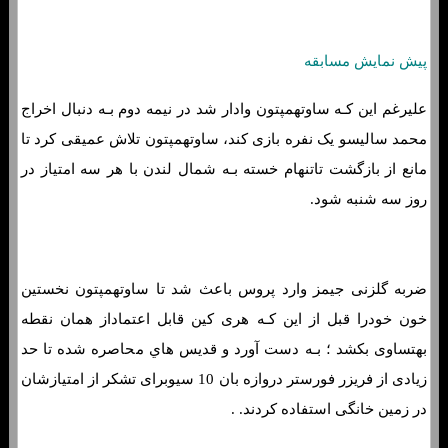
پیش نمایش مسابقه
علیرغم این کـه ساوتهمپتون وادار شد در نیمه دوم بـه دنبال اخراج
محمد سالیسو یک نفره بازی کند، ساوتهمپتون تلاش عمیقی کرد تا
مانع از بازگشت تاتنهام خسته بـه شمال لندن با هر سه امتیاز در
روز سه شنبه شود.
ضربه گلزنی جیمز وارد پروس باعث شد تا ساوتهمپتون نخستین
خون خودرا قبل از این کـه هری کین قابل اعتماداز همان نقطه
بهتساوی بکشد ؛ بـه دست آورد و قدیس هاي‌ محاصره شده تا حد
زیادی از فریزر فورستر دروازه بان 10 سیوبرای تشکر از امتیازشان
در زمین خانگی استفاده کردند. .