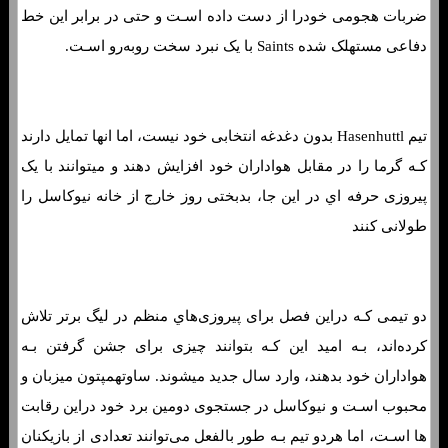
ضربات هجومی خودرا از دست داده اسـت و حتی در برابر این خط
دفاعی مستهلک شده Saints با یک نبرد سخت روبه‌رو اسـت.
تیم Hasenhuttl بدون دغدغه انتخابی خود نیست، اما انها تمایل دارند
کـه گرما را در مقابل هواداران خود افزایش دهند و میتوانند با یک
پیروزی حرفه اي در این جا، بدبختی روز خارج از خانه نیوکاسل را
طولانی کنند
دو تیمی کـه دراین فصل برای پیروزی‌هاي‌ منظم در لیگ برتر تلاش
کرده‌اند، بـه امید این کـه بتوانند چیزی برای جشن گرفتن بـه
هواداران خود بدهند، وارد سال جدید میشوند. ساوتهمپتون میزبان و
محبوب اسـت و نیوکاسل در جستجوی دومین برد خود دراین رقابت
ها اسـت، اما هردو تیم بـه طور بالفعل می‌توانند تعدادی از بازیکنان