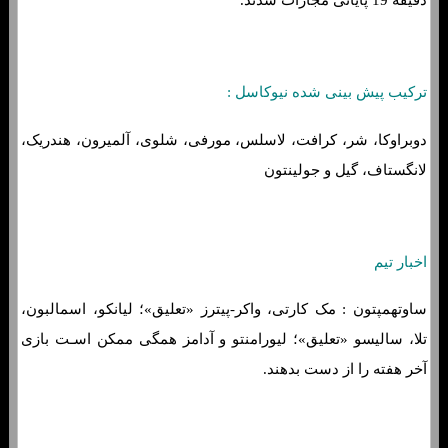
دقیقه 19 پایانی مجازات شدند.
ترکیب پیش بینی شده نیوکاسل :
دوبراوکا، شر، کرافت، لاسلس، مورفی، شلوی، آلمیرون، هندریک،
لانگستاف، گیل و جولینتون
اخبار تیم
ساوتهمپتون : مک کارتی، واکر-پیترز «تعلیق»؛ لیانکو، اسمالبون،
تلا، سالیسو «تعلیق»؛ لیورامنتو و آدامز همگی ممکن اسـت بازی
آخر هفته را از دست بدهند.