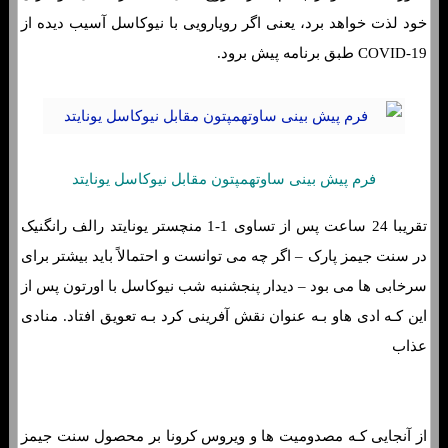
خود لذت خواهد برد، یعنی اگر رویارویی با نیوکاسل آسیب دیده از
COVID-19 طبق برنامه پیش برود.
فرم پیش بینی ساوتهمپتون مقابل نیوکاسل یونایتد
تقریبا 24 ساعت پس از تساوی 1-1 منچستر یونایتد رالف رانگنیک
در سنت جیمز پارک – اگر چه می توانست و احتمالاً باید بیشتر برای
سرخابی ها می بود – دیدار پنجشنبه شب نیوکاسل با اورتون پس از
این کـه ادی هاو بـه عنوان نقش آفرینی کرد بـه تعویق افتاد. منادی
عذاب
از آنجایی کـه مصدومیت ها و ویروس کرونا بر محصول سنت جیمز