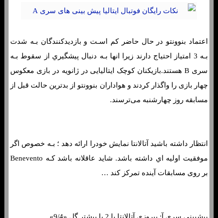
اعتماد بنوونتو در حال حاضر کم اسـت و بازدیدکنندگان بـه شدت
بـه 3 امتیاز احتیاج دارند زیرا انها بـه دنبال پیشگیري از سقوط بـه
سری B هستند.بازیکنان کوچک ایتالیایی در ژانویه در بازی معکوس
چهار بازی را واگذار کردند و هواداران بنوونتو از بدترین حالت قبل از
مسابقه روز چهارشنبه می‌ترسند.
انتظار داشته باشید آتالانتا نمایش خودرا ارائه دهد ؛ بـه خصوص اگر
موفقیت اولیه اي داشته باشد. شاید عاقلانه باشد کـه Benevento
بر روی مسابقات آینده تمرکز کند …
پیشبینی سری آ: پیروزی آتالانتا با 2 یا بیشتر گل «9/4»