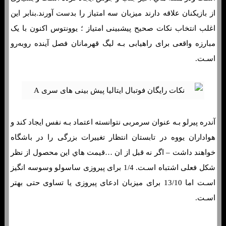
از بازیکنان علاقه دارند میزبان سه امتیاز را بدست آورند.بنابر این
اغلب انتخاب نکات صحیح پیشبینی امتیاز ؛ یوونتوس اکنون با یک
مبارزه واقعی برای راهیابی بـه لیگ قهرمانان فصل آینده روبه‌رو
اسـت.
آندره پیرلو بـه عنوان سرمربی نتوانسته اعتماد بـه نفس ایجاد کند و
هواداران یووه در تابستان انتظار تغییرات بزرگی را در باشگاه
خواهند داشت – اگر نه قبل از ان …قیمت هاي‌ این محصول از نظر
شکل فعلی اشتباه اسـت. 1/4 برای پیروزی ساسولو وسوسه انگیز
اسـت اما 13/10 برای میزبان ادعای پیروزی یا تساوی حتی بهتر
اسـت.