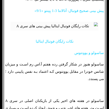
پیش بینی صحیح فوتبال: آتالانتا 3-1 بِنِنتو «9/1»
نکات رایگان فوتبال ایتالیا
ساسولو و یوونتوس
ساسولو هنوز در شکار گرفتن رده هفتم آ.اس رم اسـت و میزبان
شانس خودرا در مقابل یوونتوس کـه اعتماد بـه نفس پایینی دارد ؛
می پسندد.
ساسولو در هفته هاي‌ اخیر یکی از بازیکنان اصلی در سری A
اسـت ودر هفته هاي‌ اخیر جنب و جوش ایجاد کرده اسـت و بسیاری