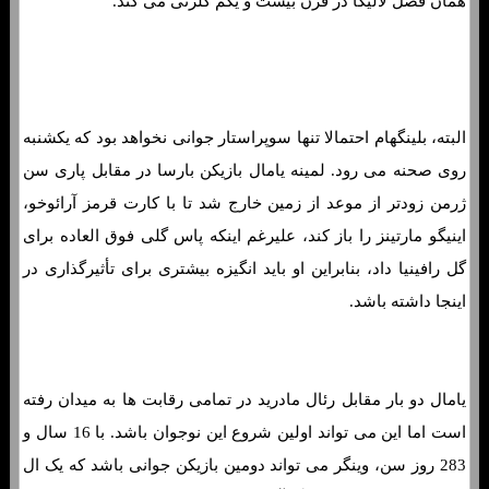
همان فصل لالیگا در قرن بیست و یکم گلزنی می کند.
پیش بینی و شرط بندی رئال مادرید و بارسلونا (لالیگا اسپانیا ،21
آوریل 2024)
البته، بلینگهام احتمالا تنها سوپراستار جوانی نخواهد بود که یکشنبه
روی صحنه می رود. لمینه یامال بازیکن بارسا در مقابل پاری سن
ژرمن زودتر از موعد از زمین خارج شد تا با کارت قرمز آرائوخو،
اینیگو مارتینز را باز کند، علیرغم اینکه پاس گلی فوق العاده برای
گل رافینیا داد، بنابراین او باید انگیزه بیشتری برای تأثیرگذاری در
اینجا داشته باشد.
یامال دو بار مقابل رئال مادرید در تمامی رقابت ها به میدان رفته
است اما این می تواند اولین شروع این نوجوان باشد. با 16 سال و
283 روز سن، وینگر می تواند دومین بازیکن جوانی باشد که یک ال