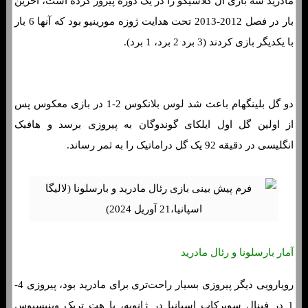
مادرید سه بازی ال کلاسیکو را در یک دوره پیروز کرده است، آخرین
بار در فصل 2012-2013 تحت هدایت ژوزه مورینیو بود که آنها 6 بار
با یکدیگر بازی کردند (3 برد 2 برد، 1 برد).
دو گل بلینگهام باعث شد لوس بلانکوس 2-1 در بازی معکوس پس
از اولین گل اول ایلکای گوندوگان به پیروزی برسد و هافبک
انگلیسی در دقیقه 92 یک گل دراماتیک را به ثمر رساند.
آمار بارسلونا و رئال مادرید
رویارویی دیگر پیروزی بسیار راحت‌تری برای مادرید بود، پیروزی 4-
1 در فینال سوپرکاپ اسپانیا در ژانویه، با هت تریک وینیسیوس