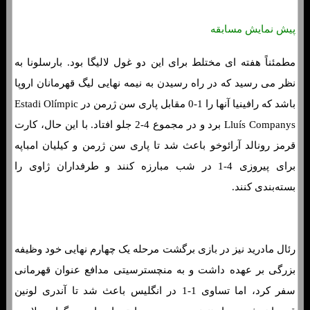
پیش نمایش مسابقه
مطمئناً هفته ای مختلط برای این دو غول لالیگا بود. بارسلونا به
نظر می رسید که در راه رسیدن به نیمه نهایی لیگ قهرمانان اروپا
باشد که رافینیا آنها را 1-0 مقابل پاری سن ژرمن در Estadi Olímpic
Lluís Companys برد و در مجموع 4-2 جلو افتاد. با این حال، کارت
قرمز رونالد آرائوخو باعث شد تا پاری سن ژرمن و کیلیان امباپه
برای پیروزی 4-1 در شب مبارزه کنند و طرفداران ژاوی را
بسته‌بندی کنند.
رئال مادرید نیز در بازی برگشت مرحله یک چهارم نهایی خود وظیفه
بزرگی بر عهده داشت و به منچسترسیتی مدافع عنوان قهرمانی
سفر کرد، اما تساوی 1-1 در انگلیس باعث شد تا آندری لونین