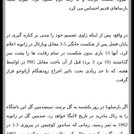
بارساهای قدیم احساس می کرد.
در واقع، پس از اینکه ژاوی تصمیم خود را مبنی بر کناره گیری در
پایان فصل پس از شکست خانگی 5-3 مقابل ویارئال در ژانویه اعلام
کرد، آنها 13 بازی بدون شکست در تمام رقابت ها را پشت سر
گذاشتند (10 برد 3 برد) قبل از آن باخت مقابل PSG در اواسط
هفته. که تا حد زیادی تحت تاثیر اخراج زودهنگام آرائوخو قرار
گرفت.
اگر بارسلونا در روز یکشنبه به گل برسد، سیصدمین گل این باشگاه
را به رئال مادرید در تاریخ لالیگا خواهد زد. صدمین گل در ژانویه
1962 به ثمر رسید، زمانی که ساندور کوچیس در پیروزی 3-1 در
نیوکمپ گلزنی کرد، در حالی که رونالدو مردی بود که در می 1997