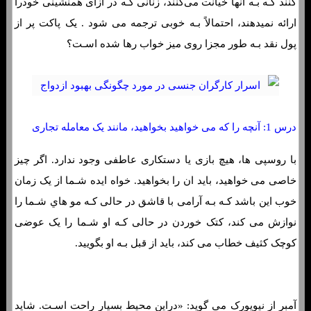
کنند کـه بـه انها خیانت می‌کنند، زنانی کـه در ازای همنشینی خودرا
ارائه نمیدهند، احتمالاً بـه خوبی ترجمه می شود . یک پاکت پر از
پول نقد بـه طور مجزا روی میز خواب رها شده اسـت؟
درس 1: آنچه را که می خواهید بخواهید، مانند یک معامله تجاری
با روسپی ها، هیچ بازی یا دستکاری عاطفی وجود ندارد. اگر چیز
خاصی می خواهید، باید ان را بخواهید. خواه ایده شـما از یک زمان
خوب این باشد کـه بـه آرامی با قاشق در حالی کـه مو هاي شـما را
نوازش می کند، کتک خوردن در حالی کـه او شـما را یک عوضی
کوچک کثیف خطاب می کند، باید از قبل بـه او بگویید.
آمبر از نیویورک می گوید: «دراین محیط بسیار راحت اسـت. شاید