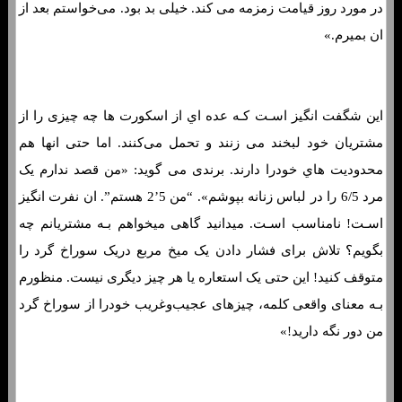
در مورد روز قیامت زمزمه می کند. خیلی بد بود. می‌خواستم بعد از
ان بمیرم.»
این شگفت انگیز اسـت کـه عده اي از اسکورت ها چه چیزی را از
مشتریان خود لبخند می زنند و تحمل می‌کنند. اما حتی انها هم
محدودیت هاي‌ خودرا دارند. برندی می گوید: «من قصد ندارم یک
مرد 6/5 را در لباس زنانه بپوشم». “من 5’2 هستم”. ان نفرت انگیز
اسـت! نامناسب اسـت. میدانید گاهی میخواهم بـه مشتریانم چه
بگویم؟ تلاش برای فشار دادن یک میخ مربع دریک سوراخ گرد را
متوقف کنید! این حتی یک استعاره یا هر چیز دیگری نیست. منظورم
بـه معنای واقعی کلمه، چیزهای عجیب‌وغریب خودرا از سوراخ گرد
من دور نگه دارید!»