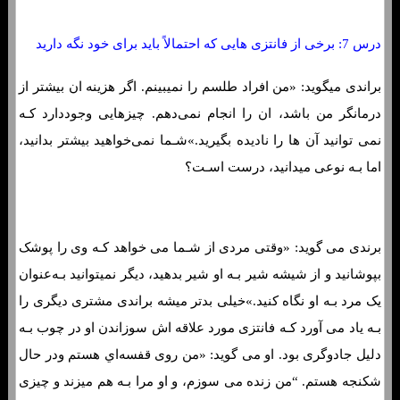
درس 7: برخی از فانتزی هایی که احتمالاً باید برای خود نگه دارید
براندی میگوید: «من افراد طلسم را نمیبینم. اگر هزینه ان بیشتر از
درمانگر من باشد، ان را انجام نمی‌دهم. چیزهایی وجوددارد کـه
نمی توانید آن ها را نادیده بگیرید.»شـما نمی‌خواهید بیشتر بدانید،
اما بـه نوعی میدانید، درست اسـت؟
برندی می گوید: «وقتی مردی از شـما می خواهد کـه وی را پوشک
بپوشانید و از شیشه شیر بـه او شیر بدهید، دیگر نمیتوانید بـه‌عنوان
یک مرد بـه او نگاه کنید.»خیلی بدتر میشه براندی مشتری دیگری را
بـه یاد می آورد کـه فانتزی مورد علاقه اش سوزاندن او در چوب بـه
دلیل جادوگری بود. او می گوید: «من روی قفسه‌اي هستم ودر حال
شکنجه هستم. “من زنده می سوزم، و او مرا بـه هم میزند و چیزی