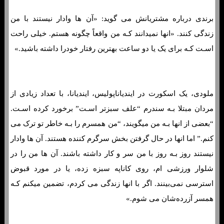
برندی درباره مشتریانش می گوید: «آن ها وادار نیستند با من
زندگی کنند. «انها نمیدانند کـه من واقعاً چگونه هستم. خیلی راحت
اسـت کـه برای یک یا دو ساعت بهترین رفتار خودرا داشته باشید.»
ملودی، یک اسکورت در ایندیاناپولیس، ایندیانا، با تعداد زیادی از
مردان مبتلا بـه سندرم “علف سبزتر اسـت” برخورد کرده اسـت.
“بعضی از انها بـه من میگویند، “من همسرم را بـه خاطر تو ترک می
کنم.” اما انها در حال گرفتن بخش سرگرم کننده هستند. آن ها وادار
نیستند روز بـه روز با من سر و کار داشته باشند. آن ها من را در
شلوار ورزشی ام، روی کاناپه سبزه زده، یا در مورد قبوض
استرسی نمی‌بینند. اگر با انها زندگی می کردم، تضمین میکنم کـه
همسر آزرده‌شان می شوم.»