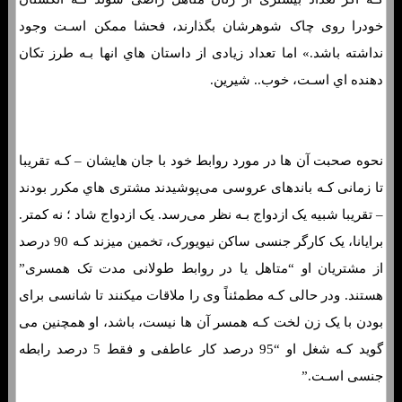
خودرا روی چاک شوهرشان بگذارند، فحشا ممکن اسـت وجود
نداشته باشد.» اما تعداد زیادی از داستان هاي‌ انها بـه طرز تکان
دهنده اي اسـت، خوب.. شیرین.
نحوه صحبت آن ها در مورد روابط خود با جان هایشان – کـه تقریبا
تا زمانی کـه باندهای عروسی می‌پوشیدند مشتری هاي‌ مکرر بودند
– تقریبا شبیه یک ازدواج بـه نظر می‌رسد. یک ازدواج شاد ؛ نه کمتر.
برایانا، یک کارگر جنسی ساکن نیویورک، تخمین میزند کـه 90 درصد
از مشتریان او “متاهل یا در روابط طولانی مدت تک همسری”
هستند. ودر حالی کـه مطمئناً وی را ملاقات میکنند تا شانسی برای
بودن با یک زن لخت کـه همسر آن ها نیست، باشد، او همچنین می
گوید کـه شغل او “95 درصد کار عاطفی و فقط 5 درصد رابطه
جنسی اسـت.”