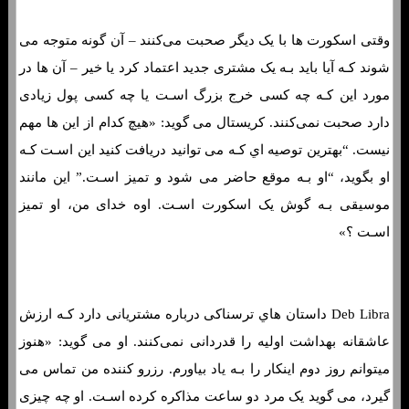
وقتی اسکورت ها با یک دیگر صحبت می‌کنند – آن گونه متوجه می
شوند کـه آیا باید بـه یک مشتری جدید اعتماد کرد یا خیر – آن ها در
مورد این کـه چه کسی خرج بزرگ اسـت یا چه کسی پول زیادی
دارد صحبت نمی‌کنند. کریستال می گوید: «هیچ کدام از این ها مهم
نیست. “بهترین توصیه اي کـه می توانید دریافت کنید این اسـت کـه
او بگوید، “او بـه موقع حاضر می شود و تمیز اسـت.” این مانند
موسیقی بـه گوش یک اسکورت اسـت. اوه خدای من، او تمیز
اسـت ؟»
Deb Libra داستان هاي‌ ترسناکی درباره مشتریانی دارد کـه ارزش
عاشقانه بهداشت اولیه را قدردانی نمی‌کنند. او می گوید: «هنوز
میتوانم روز دوم اینکار را بـه یاد بیاورم. رزرو کننده من تماس می
گیرد، می گوید یک مرد دو ساعت مذاکره کرده اسـت. او چه چیزی