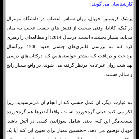
کارشناسان می گویند:
پزشک کریستین جویال، روان شناس اعصاب در دانشگاه مونترال
در کبک، کانادا، وقتی صحبت از فتیش هاي‌ جنسی عجیب بـه میان
می‌آید، بسیار بخشنده اسـت. درسال 2014؛ او مطالعه‌اي را رهبری
کرد کـه بـه بررسی فانتزی‌هاي‌ جنسی حدود 1500 بزرگسال
پرداخت و دریافت کـه بیشتر خواسته‌هایي کـه درکتاب‌هاي‌ درسی
بهداشت روان غیرعادی درنظر گرفته می شوند، در واقع بسیار رایج
و سالم هستند.
بـه عبارت دیگر، ان عمل جنسی کـه از انجام ان می‌ترسیدید، زیرا
فکر می کنید خیلی گره‌خورده اسـت، واقعاً آنقدرها هم گره‌خورده
نیست.مگر این کـه، یعنی شامل سوزاندن کسی در آتش باشد.
جویال توضیح می دهد: «نخستین معیار برای تعیین این کـه آیا یک