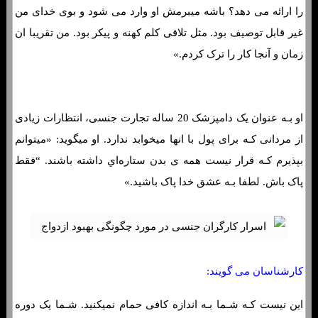
را ارائه می دهد؟ باشه میبرمش او وارد می شود و بوی خدای من
غیر قابل توصیف بود. مثل تلاقی کلم کهنه و پيکر بود. من تقریبا ان
زمان و آنجا کار را ترک کردم.»
او بـه عنوان یک دامپزشک 20 ساله تجارت جنسی، انتظارات زیادی
از مردانی کـه برای پول با انها میخوابد ندارد. او میگوید: «میتوانم
بپذیرم کـه قرار نیست همه ی بدن ستاره‌اي داشته باشند. “فقط
پاک باش. لطفا بـه عشق خدا پاک باشید.»
کارشناسان می گویند:
این نیست کـه شـما بـه اندازه کافی حمام نمیکنید. شـما یک دوره