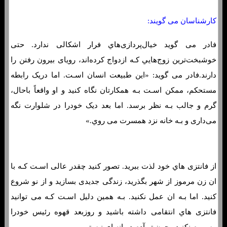
کارشناسان می گویند:
فادر می گوید خیال‌پردازی‌هاي‌ فرار اشکالی ندارد. حتی
خوشبخت‌ترین زوج‌هایي کـه ازدواج کرده‌اند، رویای بیرون رفتن را
دارند.فادر می گوید: «این طبیعت انسان اسـت. اما دریک رابطه
مستحکم، ممکن اسـت بـه همکارتان نگاه کنید و او واقعاً باحال،
گرم و جالب بـه نظر برسد. اما بعد دیک خودرا در شلوارت نگه
می‌داری و بـه خانه نزد همسرت می روي.»
از فانتزی هاي‌ خود لذت ببرید. تصور کنید چقدر عالی اسـت کـه با
ان زن مرموز از شهر بگذرید، زندگی جدیدی بسازید و از نو شروع
کنید. اما بـه ان عمل نکنید. بـه همین دلیل اسـت کـه می توانید
فانتزی هاي‌ انتقامی داشته باشید و روزبعد قهوه رئیس خودرا