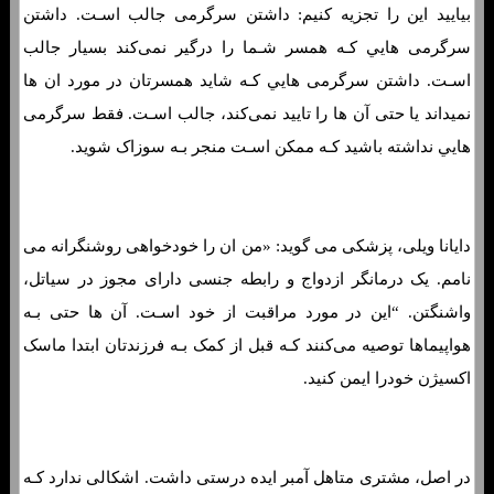
بیایید این را تجزیه کنیم: داشتن سرگرمی جالب اسـت. داشتن
سرگرمی هایي کـه همسر شـما را درگیر نمی‌کند بسیار جالب
اسـت. داشتن سرگرمی هایي کـه شاید همسرتان در مورد ان ها
نمیداند یا حتی آن ها را تایید نمی‌کند، جالب اسـت. فقط سرگرمی
هایي نداشته باشید کـه ممکن اسـت منجر بـه سوزاک شوید.
دایانا ویلی، پزشکی می گوید: «من ان را خودخواهی روشنگرانه می
نامم. یک درمانگر ازدواج و رابطه جنسی دارای مجوز در سیاتل،
واشنگتن. “این در مورد مراقبت از خود اسـت. آن ها حتی بـه
هواپیماها توصیه می‌کنند کـه قبل از کمک بـه فرزندتان ابتدا ماسک
اکسیژن خودرا ایمن کنید.
در اصل، مشتری متاهل آمبر ایده درستی داشت. اشکالی ندارد کـه