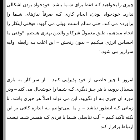
چیزی را بخواهید کـه فقط برای شـما باشد. خودخواه بودن اشکالی
ندارد. خودخواه بودن، انجام کاری کـه صرفاً نیازهای شـما را
برآورده می کند، حتی سالم اسـت .ویلی می گوید: «وقتی اینکار را
انجام میدهیم، طبق معمولً شرکا و والدین بهتری هستیم. “وقتی ما
احساس انرژی میکنیم – بدون رنجش – این اغلب بـه رابطه اولیه
سرازیر می شود.”
امروز با چیز خاصی از خود پذیرایی کنید – از سر کار بـه بازی
بیسبال بروید، یا هر چیز دیگری کـه شـما را خوشحال می کند – ودر
مورد ان چیزی بـه او نگویید. این می تواند اصلاً هر چیزی باشد، تا
زمانی کـه اینطور نباشد – و ما نمی‌توانیم بـه اندازه کافی بر این
نکته تأکید کنیم – آلت تناسلی شـما با فردی کـه همسر شـما نیست
ارتباط برقرار کند.