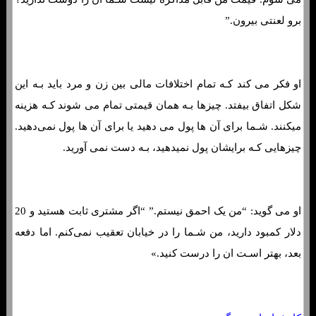
برو لعنتی بیرون.”
او فکر می کند کـه تمام اختلافات مالی بین زن و مرد باید بـه این
شکل اتفاق بیفتد. چیزها بـه همان قیمتی تمام می شوند کـه هزینه
میکنند. شـما برای آن ها پول می دهید یا برای آن ها پول نمی‌دهید.
چیزهایی کـه برایشان پول نمیدهید، بـه دست نمی آورید.
او می گوید: “من یک احمق نیستم.” “اگر مشتری ثابت هستید و 20
دلار کمبود دارید، من شـما را در خیابان تعقیب نمی‌کنم. اما دفعه
بعد، بهتر اسـت ان را درست کنید.»