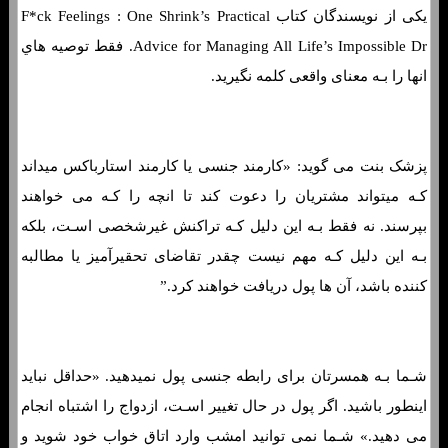
یکی از نویسندگان کتاب F*ck Feelings : One Shrink’s Practical
Advice for Managing All Life’s Impossible Dr. فقط توصیه هاي‌
انها را بـه معنای واقعی کلمه نگیرید.
پزشک بنت می گوید: «کارمند جنسی یا کارمند استارباکس میداند
کـه میتواند مشتریان را دعوت کند تا انچه را کـه می خواهند
بپرسند. نه فقط بـه این دلیل کـه تراکنش غیرشخصی اسـت، بلکه
بـه این دلیل کـه مهم نیست چقدر تقاضای تحقیرآمیز یا مطالبه
کننده باشد، آن ها پول دریافت خواهند کرد.”
شـما بـه همسرتان برای رابطه جنسی پول نمیدهید. «حداقل نباید
اینطور باشید. اگر پول در حال تغییر اسـت، ازدواج را اشتباه انجام
می دهید.» شـما نمی توانید امشب وارد اتاق خواب خود شوید و