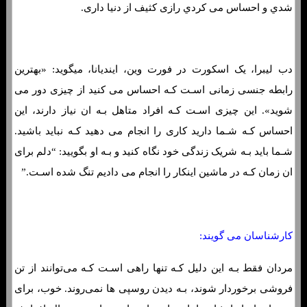
شدي و احساس می کردي رازی کثیف از دنیا داری.
دب لیبرا، یک اسکورت در فورت وین، ایندیانا، میگوید: «بهترین
رابطه جنسی زمانی اسـت کـه احساس می کنید از چیزی دور می
شوید». این چیزی اسـت کـه افراد متاهل بـه ان نیاز دارند، این
احساس کـه شـما دارید کاری را انجام می دهید کـه نباید باشید.
شـما باید بـه شریک زندگی خود نگاه کنید و بـه او بگویید: “دلم برای
ان زمان کـه در ماشین اینکار را انجام می دادیم تنگ شده اسـت.”
کارشناسان می گویند:
مردان فقط بـه این دلیل کـه تنها راهی اسـت کـه می‌توانند از تن
فروشی برخوردار شوند، بـه دیدن روسپی ها نمی‌روند. خوب، برای