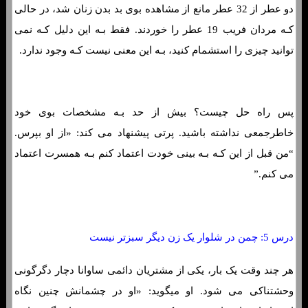
دو عطر از 32 عطر مانع از مشاهده بوی بد بدن زنان شد، در حالی
کـه مردان فریب 19 عطر را خوردند. فقط بـه این دلیل کـه نمی
توانید چیزی را استشمام کنید، بـه این معنی نیست کـه وجود ندارد.
پس راه حل چیست؟ بیش از حد بـه مشخصات بوی خود
خاطرجمعی نداشته باشید. پرتی پیشنهاد می کند: «از او بپرس.
“من قبل از این کـه بـه بینی خودت اعتماد کنم بـه همسرت اعتماد
می کنم.”
درس 5: چمن در شلوار یک زن دیگر سبزتر نیست
هر چند وقت یک بار، یکی از مشتریان دائمی ساوانا دچار دگرگونی
وحشتناکی می شود. او میگوید: «او در چشمانش چنین نگاه