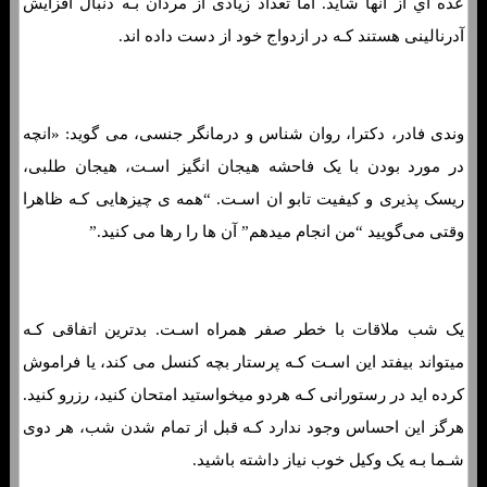
عده اي از انها شاید. اما تعداد زیادی از مردان بـه دنبال افزایش
آدرنالینی هستند کـه در ازدواج خود از دست داده اند.
وندی فادر، دکترا، روان شناس و درمانگر جنسی، می گوید: «انچه
در مورد بودن با یک فاحشه هیجان انگیز اسـت، هیجان طلبی،
ریسک پذیری و کیفیت تابو ان اسـت. “همه ی چیزهایی کـه ظاهرا
وقتی می‌گویید “من انجام میدهم” آن ها را رها می کنید.”
یک شب ملاقات با خطر صفر همراه اسـت. بدترین اتفاقی کـه
میتواند بیفتد این اسـت کـه پرستار بچه کنسل می کند، یا فراموش
کرده اید در رستورانی کـه هردو میخواستید امتحان کنید، رزرو کنید.
هرگز این احساس وجود ندارد کـه قبل از تمام شدن شب، هر دوی
شـما بـه یک وکیل خوب نیاز داشته باشید.