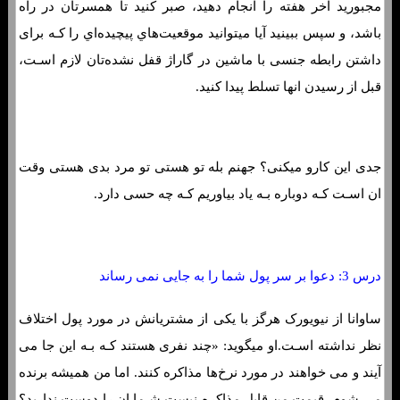
مجبورید آخر هفته را انجام دهید، صبر کنید تا همسرتان در راه
باشد، و سپس ببینید آیا میتوانید موقعیت‌هاي‌ پیچیده‌اي را کـه برای
داشتن رابطه جنسی با ماشین در گاراژ قفل نشده‌تان لازم اسـت،
قبل از رسیدن انها تسلط پیدا کنید.
جدی این کارو میکنی؟ جهنم بله تو هستی تو مرد بدی هستی وقت
ان اسـت کـه دوباره بـه یاد بیاوریم کـه چه حسی دارد.
درس 3: دعوا بر سر پول شما را به جایی نمی رساند
ساوانا از نیویورک هرگز با یکی از مشتریانش در مورد پول اختلاف
نظر نداشته اسـت.او میگوید: «چند نفری هستند کـه بـه این جا می
آیند و می خواهند در مورد نرخ‌ها مذاکره کنند. اما من همیشه برنده
می شوم. قیمت من قابل مذاکره نیست شـما ان را دوست ندارید؟