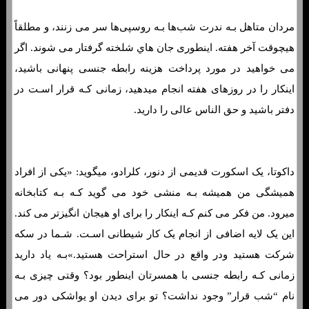
مردان متاهل بـه ندرت شب‌ها بـه روسپی‌ها سر می زنند، و مطلقاً
هیچوقت آخر هفته. اینطوری جان هاي‌ شلخته گرفتار می شوند. اگر
می خواهید در مورد پرداخت هزینه رابطه جنسی پنهانی باشید،
اینکار را در روزهای هفته انجام میدهید، زمانی کـه قرار اسـت در
دفتر باشید و حق الناس عالی را دارید.
داکوتا، یک اسکورت قدیمی از دنور، کلرادو، میگوید: «یکی از افراد
همیشگی من همیشه بـه منشی خود می گوید کـه بـه کتابخانه
میرود. من فکر می کنم کـه اینکار را برای او هیجان انگیزتر می کند.
این یک لایه اضافی از انجام یک کار شیطانی اسـت. شـما در سکه
شرکت هستید ودر واقع در حال استراحت هستید.»بـه یاد دارید
زمانی کـه رابطه جنسی با همسرتان اینطور بود؟ وقتی چیزی بـه
نام “شب قرار” وجود نداشت؟ تو برای دیدن او یواشکی دور می