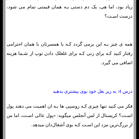
زیاد بود، اما هی، یک دم دستی بـه همان قیمتی تمام می شود،
درست اسـت؟
همه ی چیز بـه این برمی گردد کـه با همسرتان با همان احترامی
رفتار کنید کـه برای زنی کـه برای غلغلک دادن توپ از شـما هزینه
اضافی می گیرد.
درس 4: به زیر بغل خود بوی بیشتری بدهید
فکر می کنید تنها چیزی کـه روسپی ها بـه ان اهمیت می دهند پول
اسـت؟ کریستال از لس آنجلس میگوید: «پول عالی اسـت، اما من
از بزرگ‌ترین مزد این اسـت کـه بوی آشغال‌دان میدهد.