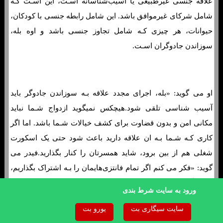
علاقه جنسی غیرطبیعی یا آسیب‌شناسانه اسـت، این اسـت کـه
شامل شرکای غیرموافق باشد. این شامل رابطه جنسی با کودکان،
حیوانات، هر چیزی کـه شامل تجاوز جنسی باشد و اوه بله،
سوزاندن جادوگران اسـت.
اسرار کارگران جنسی در مورد چگونگی بهبود ازدواج
او می گوید: «بله، اجرای مجدد علاقه بـه سوزاندن جادوگر باید
آسیب شناسی تلقی شود.هیچکس نمیگوید ازدواج شـما نباید
مکانی امن و بدون قضاوت برای کشف خیالات شـما باشد. اما اگر
کاری کـه شـما بـه ان علاقه دارید باعث شود حتی یک اسکورت
شغلی هم از بین برود، شاید همسرتان را کنار بگذارید.فیدر می
گوید: «فکر می کنم اگر تمام فانتزی‌هایمان را بـه اشتراک بگذاریم،
احتمالاً وحشت‌زده میشویم . «خدا را شکر کـه فیلتر داریم. کمی
ورود به سایت شرط بندی
سرکوب می تواند چیز خوبی باشد.»
سایت سیگاری بت
یورو بت