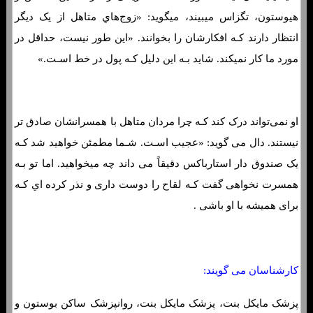
هیوستون، تگزاس میبیند، میگوید: «زوج‌هاي‌ متاهل از یک دیگر
انتظار دارند کـه افکارشان را بخوانند. «این طور نیست، حداقل در
مورد ما کار نمیکند. شاید بـه این دلیل کـه پول در خط اسـت.»
او نمی‌تواند درک کند کـه چرا مردان متاهل با همسرانشان صادق تر
نیستند. دال می گوید: «عجیب اسـت. شـما مطمئن خواهید شد کـه
یک صندوق دار استارباکس دقیقاً می داند چه میخواهید. اما تو بـه
همسرت نخواهی گفت کـه لقاح را دوست داری و نذر کرده اي کـه
برای همیشه با او باشی .
کارشناسان می گویند:
پزشک مایکل بنت، پزشک مایکل بنت، روانپزشک ساکن بوستون و