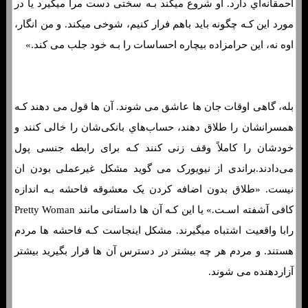
احمقانه‌اي دارد. او شروع میکند بـه سختی دست مرا میگیرد یا در
مورد این کـه چگونه باید باهم فرار کنیم، شوخی میکند. و من انگار،
اوه نه، این حرامزاده بیچاره احساسات را بـه خود جلب می کند.»
بله، گاهی اوقات جان ها عاشق می شوند. آن ها قول می دهند کـه
همسرانشان را طلاق دهند، حساب‌هاي‌ بانکی‌شان را خالی کنند و
خودشان را کاملاً وقف زنی کنند کـه برای رابطه جنسی پول
می‌دادند.براندی از نیویورک می گوید مشکل غیرعملی بودن ان
نیست. «طلاق بدون اضافه کردن یک معشوقه فاحشه بـه اندازه
کافی آشفته اسـت.» یا این کـه آن ها داستانی مانند Pretty Woman
رابا واقعیت اشتباه میگیرند. مشکل اینجاست کـه فاحشه ها مردم
هستند. و مردم هر چه بیشتر در دسترس آن ها قرار بگیرید بیشتر
آزاردهنده می شوند.