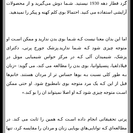
گرد قطار دهه 1930 نیستید. شـما دوش می‌گیرید و از محصولات
آرایشی استفاده می کنید. احتمالا بوی کلم کهنه و پيکر را نمیدهید.
اما این بدان معنا نیست کـه شـما بوی بدن ندارید و ممکن اسـت او
متوجه چیزی شود کـه شـما ندارید.پزشک جورج پرتی، دکترای
پزشک، شیمیدان آلی کـه در مرکز حواس شیمیایی مونل در
فیلادلفیا، پنسیلوانیا، بوی بدن را مطالعه می کند، می گوید: «زنان
بـه طور کلی نسبت بـه بوها حساس تر از مردان هستند. خانم‌ها
قبل از این کـه یک مرد متوجه بوی نامطبوع شود. او حتی ممکن
اسـت متوجه چیزی شود کـه او اصلا نمیتواند ان را بو کند.»
پرتی تحقیقاتی انجام داده اسـت کـه همین را ثابت می کند. در
مطالعه‌اي کـه توانایی‌هاي‌ بویایی زنان و مردان را مقایسه کرد، تنها