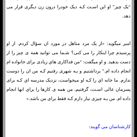
“یک چیز” او این اسـت کـه دیک خودرا درون زن دیگری قرار می
دهد.
امبر میگوید: «از یک مرد متاهل در مورد ان سؤال کردم. از او
پرسیدم چرا اینکار را می کنی؟ شـما می توانید همه ی چیز را از
دست بدهید. و او میگفت: “من فداکاری هاي‌ زیادی برای خانواده ام
انجام داده ام.” برداشتیم و بـه شهری رفتیم کـه من ان را دوست
ندارم. ما خانه اي را کـه او میخواست، نزدیک مدرسه اي کـه برای
پسرمان عالی اسـت، گرفتیم. من همه ی کارها را برای انها انجام
داده ام. من بـه چیزی نیاز دارم کـه فقط برای من باشد.»
کارشناسان می گویند: