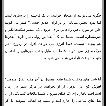
چگونه می توانید ان هیجان خوابیدن با یک فاحشه را بازسازی کنید،
اما بدون بخش مبادله ارز در ازای علایق جنسی؟ فیدر می گوید:
«این در مورد یافتن راه‌هایي برای افزودن یک عنصر شگفت‌انگیز و
غیرمنتظره اسـت. شـما بـه یک آمفتامین روانی نیاز دارید. آنقدرها
هم پیچیده نیست، فقط انرژی می خواهد. افراد در ازدواج دچار
مرگ مغزی می شوند. شـما باید مایل باشید چیزهایی را امتحان
کنید کـه باعث ناراحتی شـما می شود.»
آیا شب هاي‌ ملاقات شـما طبق معمول در آخر هفته اتفاق میوفتد؟
لغوش کن. در عوض، از او بخواهید در مرکز شهر در زمان
استراحت ناهار برای یک غذای سریع با شـما ملاقات کند. یکی از ان
هتل هاي‌ ساعتی را اجاره کنید و ببینید چه اتفاقی میوفتد. یا اگر