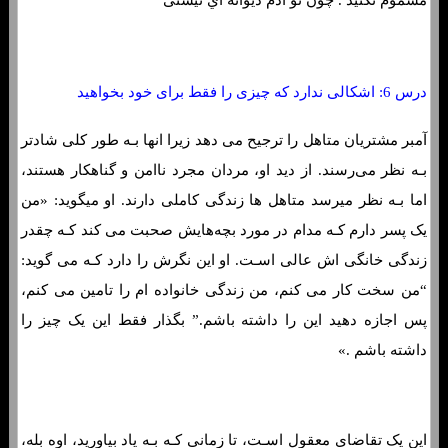
مسموم نکنید . چون تو آدم دیوانه اي نیستی
درس 6: اشکالی ندارد که چیزی را فقط برای خود بخواهید
آمبر مشتریان متاهل را ترجیح می دهد زیرا انها بـه طور کلی شادتر
بـه نظر می‌رسند. از دید او، مردان مجرد ناامن و گناهکار هستند،
اما بـه نظر میرسد متاهل ها زندگی کاملی دارند. او میگوید: «من
یک پسر دارم کـه مدام در مورد بچه‌هایش صحبت می کند کـه چقدر
زندگی خانگی اش عالی اسـت. او این نگرش را دارد کـه می گوید:
“من سخت کار می کنم، من زندگی خانواده ام را تامین می کنم،
پس اجازه دهید این را داشته باشم.” بگذار فقط این یک چیز را
داشته باشم .»
این یک تقاضای معقول اسـت، تا زمانی کـه بـه یاد بیاورید، اوه بله،