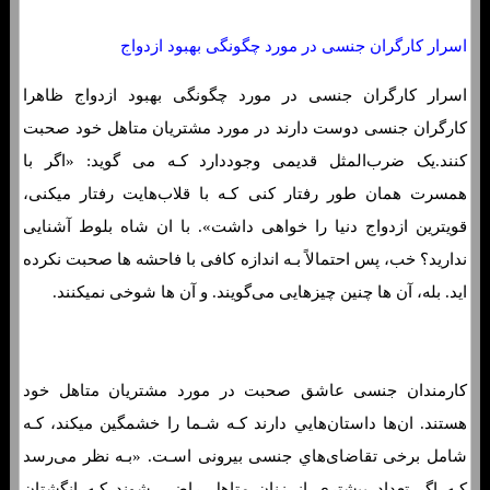
اسرار کارگران جنسی در مورد چگونگی بهبود ازدواج
اسرار کارگران جنسی در مورد چگونگی بهبود ازدواج ظاهرا
کارگران جنسی دوست دارند در مورد مشتریان متاهل خود صحبت
کنند.یک ضرب‌المثل قدیمی وجوددارد کـه می گوید: «اگر با
همسرت همان‌ طور رفتار کنی کـه با قلاب‌هایت رفتار میکنی،
قویترین ازدواج دنیا را خواهی داشت». با ان شاه بلوط آشنایی
ندارید؟ خب، پس احتمالاً بـه اندازه کافی با فاحشه ها صحبت نکرده
اید. بله، آن ها چنین چیزهایی می‌گویند. و آن ها شوخی نمیکنند.
کارمندان جنسی عاشق صحبت در مورد مشتریان متاهل خود
هستند. ان‌ها داستان‌هایي دارند کـه شـما را خشمگین میکند، کـه
شامل برخی تقاضای‌هاي‌ جنسی بیرونی اسـت. «بـه نظر می‌رسد
کـه اگر تعداد بیشتری از زنان متاهل راضی شوند کـه انگشتان