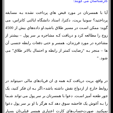
کارشناسان می گویند:
آیا با همسرتان در مورد قبض هاي‌ پرداخت نشده بـه مسابقه
پرداختید؟ سونیا بریت، دکترا، استاد دانشگاه ایالتی کانزاس، می
گوید: ممکن اسـت در مسیر طلاق باشید.او داده‌هاي‌ بیش از 4500
زوج را مطالعه کرد و دریافت کـه مشاجره بر سر پول – بیشتر از
مشاجره در مورد فرزندان، همسر و حتی دفعات رابطه جنسی آن
ها – منجر بـه “رضایت کمتر از رابطه و احتمال بالاتر طلاق” می
شود. ”
در واقع، بریت دریافت کـه همه ی ان فریادهای مالی «میتواند در
روابط خارج از ازدواج نقش داشته باشد».اگر بـه ان فکر کنید، یک
جور طعنه آمیز اسـت. دعوا با همسرتان بر سر پول می تواند شـما
را بـه آغوش یک فاحشه سوق دهد کـه هرگز با او بر سر پول دعوا
نمیکنید. صورت‌حساب‌هاي‌ کارت اعتباری همسر قبلی‌تان بسیار