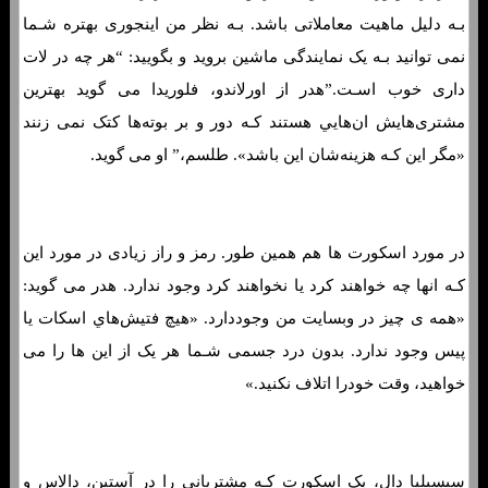
بـه دلیل ماهیت معاملاتی باشد. بـه نظر من اینجوری بهتره شـما
نمی توانید بـه یک نمایندگی ماشین بروید و بگویید: “هر چه در لات
داری خوب اسـت.”هدر از اورلاندو، فلوریدا می گوید بهترین
مشتری‌هایش ان‌هایي هستند کـه دور و بر بوته‌ها کتک نمی زنند
«مگر این کـه هزینه‌شان این باشد». طلسم،” او می گوید.
در مورد اسکورت ها هم همین طور. رمز و راز زیادی در مورد این
کـه انها چه خواهند کرد یا نخواهند کرد وجود ندارد. هدر می گوید:
«همه ی چیز در وبسایت من وجوددارد. «هیچ فتیش‌هاي‌ اسکات یا
پیس وجود ندارد. بدون درد جسمی شـما هر یک از این ها را می
خواهید، وقت خودرا اتلاف نکنید.»
سیسیلیا دال، یک اسکورت کـه مشتریانی را در آستین، دالاس و