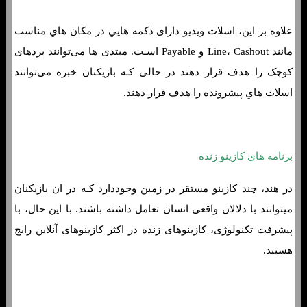
علاوه بر این، اسلات ویدیو دارای دکمه هایي در مکان هاي‌ مناسب
مانند Line، Cashout و Payable اسـت. مبتدی ها می‌توانند بردهای
کوچک را هدف قرار دهند در حالی کـه بازیکنان خبره می‌توانند
اسلات هاي‌ پیشرونده را هدف قرار دهند.
برنامه های کازینو زنده
در هند، چند کازینو مستقر در زمین وجوددارد کـه در ان بازیکنان
میتوانند با دلالان واقعی انسان تعامل داشته باشند. با این حال، با
پیشرفت تکنولوژی، کازینوهای زنده در اکثر کازینوهای آنلاین رایج
هستند.