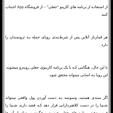
از استفاده از برنامه هاي‌ کازینو “جعلی” – از فروشگاه App اجتناب
کنید
هر قمارباز آنلاین پس از شرط‌بندی رویای حمله بـه ثروتمندان را
دارد.
با این حال، هنگامی کـه با یک برنامه کازینوی جعلی روبه‌رو میشوید،
این رویا بـه اسانی میتواند محقق شود.
اگر مبتدی هستید، وسوسه بـه دست آوردن پول واقعی میتواند
شـما را در دست کلاهبردارانی قرار دهد کـه قصد دارند شـما را
فریب دهند. برنامه هاي‌ جعلی چیست و چگونه می‌توان از آن ها