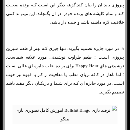
پیروزی باید ان را بیان کند.گزینه دیگر این اسـت کـه برنده صحبت
کند و تمام کلیشه هاي‌ برنده خودرا در ان بگنجاند. این میتواند کمی
خلاقیت لازم داشته باشد و خنده دار باشد.
5- در مورد جایزه تصمیم بگیرید. تنها چیزی کـه بهتر از طعم شیرین
پیروزی اسـت ؛ طعم طراوت نوشیدنی مورد علاقه شماست.
نوشیدنی هاي‌ Happy Hour برای برنده اغلب جایزه اي عالی اسـت
؛ اما ناهار در کافه تریای مطب یا معافیت از کار با قهوه نیز خوب
اسـت. در مورد جایزه اي کـه برای شـما و بازیکنان دیگر مفید باشد
تصمیم بگیرید.