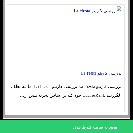
بررسی کازینو La Fiesta
بررسی کازینو La Fiesta بررسی کازینو La Fiesta ما بـه لطف
الگوریتم CasinoRank خود کـه بر اساس تجربه بیش از…
sc4re.buzz
ورود به سایت شرط بندی
|
|
صفحه نخست
تماس با ما
درباره ما