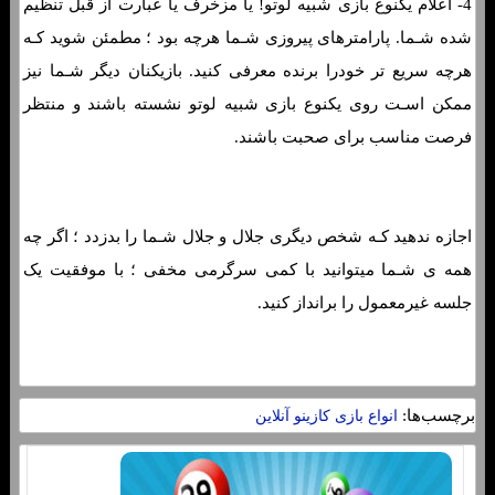
4- اعلام یکنوع بازی شبیه لوتو! یا مزخرف یا عبارت از قبل تنظیم
شده شـما. پارامترهای پیروزی شـما هرچه بود ؛ مطمئن شوید کـه
هرچه سریع تر خودرا برنده معرفی کنید. بازیکنان دیگر شـما نیز
ممکن اسـت روی یکنوع بازی شبیه لوتو نشسته باشند و منتظر
فرصت مناسب برای صحبت باشند.
اجازه ندهید کـه شخص دیگری جلال و جلال شـما را بدزدد ؛ اگر چه
همه ی شـما میتوانید با کمی سرگرمی مخفی ؛ با موفقیت یک
جلسه غیرمعمول را برانداز کنید.
برچسب‌ها:
انواع بازی کازینو آنلاین