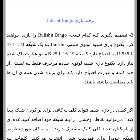
ترفند بازی Bullshit Bingo
3- تصمیم بگیرید کـه کدام نسخه Bullshit Bingo را بازی خواهید
کرد. یکنوع بازی شبیه لوتوی سنتی Bullshit بـه یک شبکه 3/3 ؛ 4×4
یا 5×5 کلمه احتیاج دارد کـه بـه 9 ؛ 16 یا 25 کلمه و عبارت پاک شده
نیاز دارد. یکنوع بازی شبیه لوتوی ساده مزخرف فقط بـه لیستی از
چند کلمه و عبارت احتیاج دارد کـه برای برنده شدن همه ی آن ها
باید مطابقت داشته باشند.
اگر کسی در بازی شـما نتواند کلمات کافی برای پر کردن شبکه پیدا
کند ؛ می‌توانید نقاط “وحشی” را بـه شبکه خود اضافه کنید.عده اي
از بازیکنان تعداد کلی کلیک مشترک دارند ؛ اما مکان مورد نظر در
شبکه خودرا برای فهرست شدن انتخاب می‌کنند. کلمات بـه