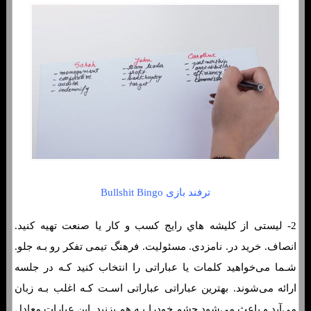
ترفند بازی Bullshit Bingo
2- لیستی از کلیشه هاي‌ رایج کسب و کار یا صنعت تهیه کنید.
انصاف. خرید در. نامزدی. مسئوليت. فرهنگ تیمی تفکر رو بـه جلو.
شـما می‌خواهید کلمات یا عباراتی را انتخاب کنید کـه در جلسه
ارائه می‌شوند. بهترین عباراتی عباراتی اسـت کـه اغلب بـه زبان
می‌آید و باعث می‌شود چشم خودرا بـه هم بزنید. این عبارات معادل