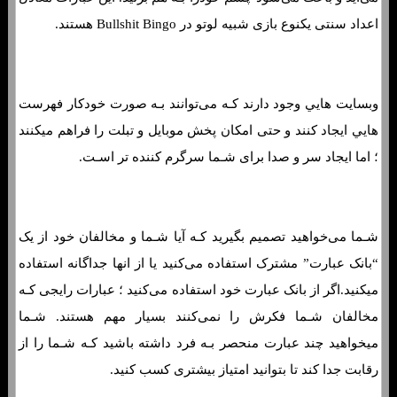
اعداد سنتی یکنوع بازی شبیه لوتو در Bullshit Bingo هستند.
وبسایت هایي وجود دارند کـه می‌توانند بـه صورت خودکار فهرست
هایي ایجاد کنند و حتی امکان پخش موبایل و تبلت را فراهم میکنند
؛ اما ایجاد سر و صدا برای شـما سرگرم کننده تر اسـت.
شـما می‌خواهید تصمیم بگیرید کـه آیا شـما و مخالفان خود از یک
“بانک عبارت” مشترک استفاده می‌کنید یا از انها جداگانه استفاده
میکنید.اگر از بانک عبارت خود استفاده می‌کنید ؛ عبارات رایجی کـه
مخالفان شـما فکرش را نمی‌کنند بسیار مهم هستند. شـما
میخواهید چند عبارت منحصر بـه فرد داشته باشید کـه شـما را از
رقابت جدا کند تا بتوانید امتیاز بیشتری کسب کنید.