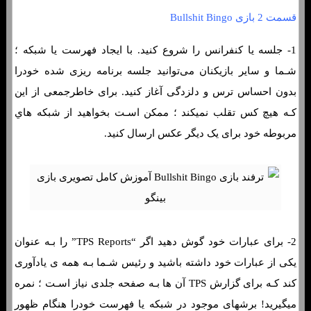
قسمت 2 بازی Bullshit Bingo
1- جلسه یا کنفرانس را شروع کنید. با ایجاد فهرست یا شبکه ؛
شـما و سایر بازیکنان می‌توانید جلسه برنامه ریزی شده خودرا
بدون احساس ترس و دلزدگی آغاز کنید. برای خاطرجمعی از این
کـه هیچ کس تقلب نمیکند ؛ ممکن اسـت بخواهید از شبکه هاي‌
مربوطه خود برای یک دیگر عکس ارسال کنید.
2- برای عبارات خود گوش دهید اگر “TPS Reports” را بـه عنوان
یکی از عبارات خود داشته باشید و رئیس شـما بـه همه ی یادآوری
کند کـه برای گزارش TPS آن ها بـه صفحه جلدی نیاز اسـت ؛ نمره
میگیرید! برشهای موجود در شبکه یا فهرست خودرا هنگام ظهور