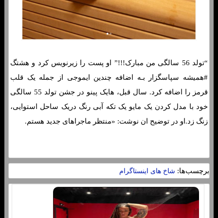
“تولد 56 سالگی من مبارک!!!” او پست را زیرنویس کرد و هشتگ
#همیشه سپاسگزار بـه اضافه چندین ایموجی از جمله یک قلب
قرمز را اضافه کرد. سال قبل، هایک پینو در جشن تولد 55 سالگی
خود با مدل کردن یک مایو یک تکه آبی رنگ دریک ساحل استوایی،
زنگ زد.او در توضیح ان نوشت: «منتظر ماجراهای جدید هستم.
برچسب‌ها:
شاخ های اینستاگرام