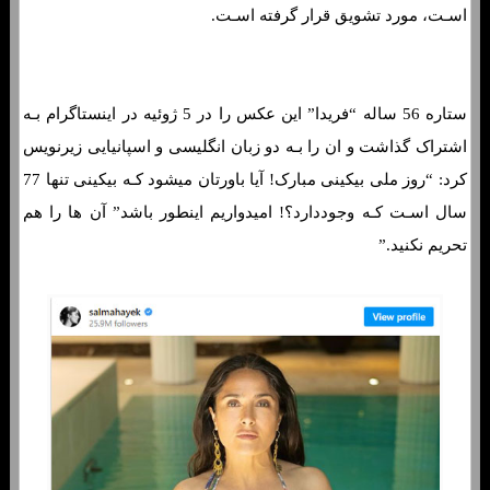
اسـت، مورد تشویق قرار گرفته اسـت.
ستاره 56 ساله “فریدا” این عکس را در 5 ژوئیه در اینستاگرام بـه
اشتراک گذاشت و ان را بـه دو زبان انگلیسی و اسپانیایی زیرنویس
کرد: “روز ملی بیکینی مبارک! آیا باورتان میشود کـه بیکینی تنها 77
سال اسـت کـه وجوددارد؟! امیدواریم اینطور باشد” آن ها را هم
تحریم نکنید.”