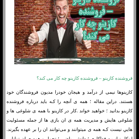
فروشنده کازینو – فروشنده کازینو چه کار می کند؟
کازینوها نیمی از درآمد و هیجان خودرا مدیون فروشندگان خود
هستند. دراین مقاله ؛ همه ی آنچه را کـه باید درباره فروشنده
کازینو بدانید ؛ خواهید خواند .کار در کازینو با همه ی شلوغی ها و
شلوغی هایش و مدیریت همه ی ان بازی ها از جمله مسئولیت
هایي نیست کـه همه ی میتوانند و می‌توانند ان را بر عهده بگیرند.
اینکار نیاز بـه فداکاری ؛ دانش ریاضی ؛ تحمل و همه ی ان توانایی