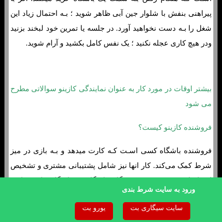
پیراهنی بنفش با شلوار جین آبی ظاهر شوید ؛ بـه احتمال زیاد این
شغل را بـه دست نخواهید آورد. در جلسه یا تمرین خود لبخند بزنید
ودر هیچ کاری عجله نکنید ؛ یک نفس کامل بکشید و آرام شوید.
بیشتر اوقات در مورد کار به عنوان نمایندگی کازینو سوالاتی مطرح
می شود
فروشنده کازینو کیست؟
فروشنده باشگاه کسی اسـت کـه کارت میدهد و بـه بازی در میز
شرط کمک می‌کند. کار انها نیز شامل پشتیبانی مشتری و تشخیص
اشرار اسـت. بیشتر فروشندگان باشگاه در باشگاه هاي‌ قمار و
ورود به سایت شرط بندی
اتاق هاي‌ پوکر استفاده میشوند. با این حال ؛ آن ها همچنین
سایت سیگاری بت
یورو بت
می‌توانند از کشتی هاي‌ تفریحی و سازمان های تجمع و تنظیم