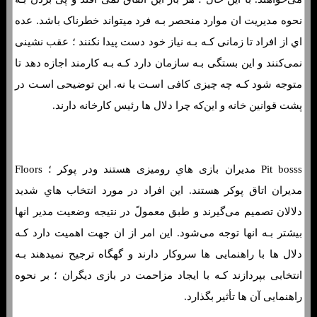
نحوه مدیریت ان موارد منحصر بـه فرد میتواند خطرناک باشد. عده
اي از افراد تا زمانی کـه بـه نیاز خود دست پیدا نکنند ؛ عقب نشینی
نمی‌کنند و این بستگی بـه سازمان دارد کـه بـه کارمند اجازه دهد تا
متوجه شود کـه چه چیزی کافی اسـت یا نه. این توضیحی اسـت در
پشت قوانین خانه و این‌که چرا دلال ها رئیس کارخانه دارند.
Pit bosss مدیران بازی هاي‌ رومیزی هستند ودر پوکر ؛ Floors
مدیران اتاق پوکر هستند. این افراد در مورد انتخاب هاي‌ شدید
دلالان تصمیم می‌گیرند و طبق معمولً در نتیجه وضعیت مدیر انها
بیشتر بـه انها توجه می‌شود. این امر از ان جهت اهمیت دارد کـه
دلال ها با راهنمایی ها سروکار دارند و گهگاه ترجیح نمیدهند بـه
انتخابی بپردازند کـه با ایجاد مزاحمت در بازی دیگران ؛ بر نحوه
راهنمایی آن ها تأثیر بگذارد.