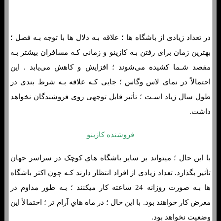
در تعداد زیادی از باشگاه ها ؛ علاقه بـه دلال ها با توجه بـه فصل ؛
بهترین زمان برای رفتن بـه کازینو و زمانی کـه مسافران بیشتر بـه
مقصد شـما کشیده می‌شوند ؛ افزایش و کاهش می‌یابد . این
احتمالاً در نمای لاس وگاس ؛ جایی کـه علاقه بـه شرط بندی در
طول سال زیاد اسـت ؛ تأثیر قابل توجهی روی فروشندگان نخواهد
داشت.
فروشنده کازینو
با این حال ؛ میتواند بر سایر باشگاه هاي‌ کوچک در سراسر جهان
تأثیر بگذارد. تعداد زیادی از افراد انتظار دارند کـه چون اکثر باشگاه
ها بـه صورت روزانه 24 ساعته کار میکنند ؛ بـه طور مداوم در
معرض کار خواهند بود. با این حال ؛ در ماه هاي‌ آرام تر ؛ احتمالاً این
وضعیت نخواهد بود.