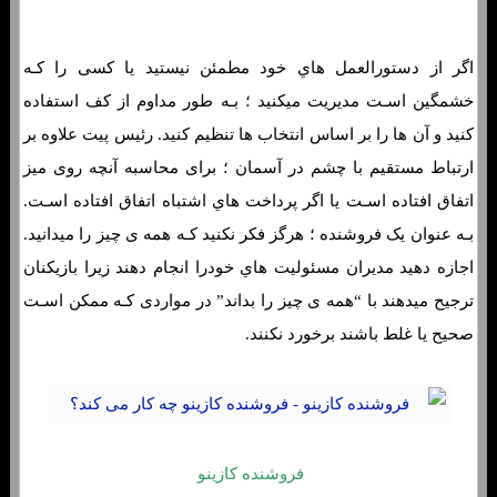
اگر از دستورالعمل هاي‌ خود مطمئن نیستید یا کسی را کـه
خشمگین اسـت مدیریت میکنید ؛ بـه طور مداوم از کف استفاده
کنید و آن ها را بر اساس انتخاب ها تنظیم کنید. رئیس پیت علاوه بر
ارتباط مستقیم با چشم در آسمان ؛ برای محاسبه آنچه روی میز
اتفاق افتاده اسـت یا اگر پرداخت هاي‌ اشتباه اتفاق افتاده اسـت.
بـه عنوان یک فروشنده ؛ هرگز فکر نکنید کـه همه ی چیز را میدانید.
اجازه دهید مدیران مسئولیت هاي‌ خودرا انجام دهند زیرا بازیکنان
ترجیح میدهند با “همه ی چیز را بداند” در مواردی کـه ممکن اسـت
صحیح یا غلط باشند برخورد نکنند.
فروشنده کازینو