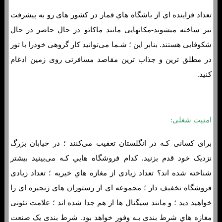
تعداد فزاینده اي از باشگاه هاي‌ قمار در کشور های رو به پيشرفت
نیز ساخته میشوند-مکانهایی مانند ماکائو در حال حاضر در حال
شکوفایی هستند. بنابر این ؛ شـما می‌توانید کار گروهی خودرا با تور
در مطلق ترین و جذاب ترین مقاصد مسافرتی روی زمین ادغام
کنید.
امنیت شغلی:
برای کسانی کـه در انگلستان تعقیب می‌کنند ؛ در خیابان بزرگ
نزدیک خود قدم بزنید. کدام فروشگاه هایي کـه می‌بینید بیشتر
شناخته شده اند؟ تعداد زیادی از مغازه هاي‌ خیریه ؛ تعداد زیادی
فروشگاه تخفیف دار ؛ مجموعه اي از رستوران هاي‌ زنجیره اي را
خواهید دید ؛ و مانند سیگنال ها از هم جدا شده اند ؛ علامت نئونی
مغازه هاي‌ شرط بندی بـه وفور خواهد بود. شرط بندی یک صنعت