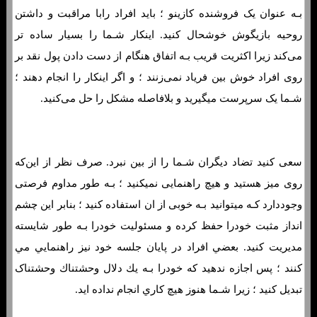
بـه عنوان یک فروشنده کازینو ؛ باید افراد رابا مراقبت و داشتن
روحیه بازیگوش خوشحال کنید. اینکار شـما را بسیار ساده تر
می‌کند زیرا اکثریت قریب بـه اتفاق هنگام از دست دادن پول نقد بر
روی افراد خوش بین فریاد نمی‌زنند ؛ و اگر اینکار را انجام دهند ؛
شـما یک سرپرست میگیرید و بلافاصله مشکل را حل می‌کنید.
سعی کنید تضاد دیگران شـما را از بین نبرد. صرف نظر از این‌که
روی میز هستید و هیچ راهنمایی نمیکنید ؛ بـه طور مداوم فرصتی
وجوددارد کـه میتوانید بـه خوبی از ان استفاده کنید ؛ بنابر این چشم
انداز مثبت خودرا حفظ کرده و مسئولیت خودرا بـه طور شایسته
مدیریت کنید. بعضي افراد در پايان جلسه خود نيز راهنمايي مي
كنند ؛ پس اجازه ندهيد كه خودرا بـه يك دلال وحشتناك وحشتناک
تبديل كنيد ؛ زيرا شـما هنوز هيچ كاري انجام نداده ايد.