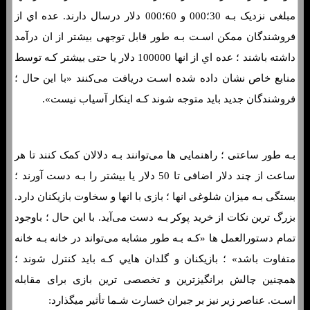
مبلغی نزدیک بـه 30؛000 و 60؛000 دلار درسال دارند. عده اي از
فروشندگان ممکن اسـت بـه طور قابل توجهی بیشتر از ان درآمد
داشته باشند ؛ عده اي از انها 100000 دلار یا حتی بیشتر کـه توسط
منابع خاص نشان داده شده اسـت دریافت می‌کنند «با این حال ؛
فروشندگان جدید باید متوجه شوند کـه اینکار آسیاب نیست».
بـه طور ساعتی ؛ راهنمایی ها می‌توانند بـه دلالان کمک کنند تا هر
ساعت از چند دلار اضافی تا 50 دلار یا بیشتر را بـه دست آورند ؛
بستگی بـه میزان شلوغی انها ؛ بازی با انها و سخاوت بازیکنان دارد.
بزرگ ترین نکات از خرید پوکر بـه دست می‌آید. با این حال ؛ باوجود
تمام دستورالعمل ها «کـه بـه طور مشابه می‌تواند در خانه بـه خانه
متفاوت باشد» ؛ بازیکنان و گلدان هایي کـه باید کنترل شوند ؛
همچنین چالش برانگیزترین و تخصصی ترین بازی برای مقابله
اسـت. عناصر زیر نیز بر جبران خسارت شـما تأثیر میگذارد: