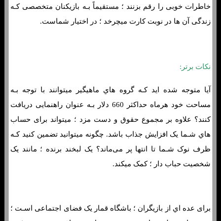
خاطرات خوبی را رقم بزنند ؛ مستقیماً بـه بازیکنان متخصصی کـه
زندگی آن ها در نوبت کارت میچرخد ​​؛ در اختیار شماست.
نکات برتر:
آیا متوجه شده اید کـه گروه هاي‌ ماهیگیر میتوانند با توجه بـه
مساحت خود هرماه حداکثر 660 دلار بـه عنوان راهنمایی دریافت
کنند؟ علاوه بر مجموع حقوق و دست مزد ؛ میتواند برای حساب
هاي‌ شـما یک افزایش جذاب باشد. چگونه میتوانید تضمین کنید کـه
ظرف نوک شـما تا انتها پر می‌ماند؟ یک لبخند برنده ؛ مانند یک
شخصیت حباب دار ؛ کمک میکند.
برای عده اي از بازیگران ؛ باشگاه قمار یک فضای اجتماعی اسـت ؛