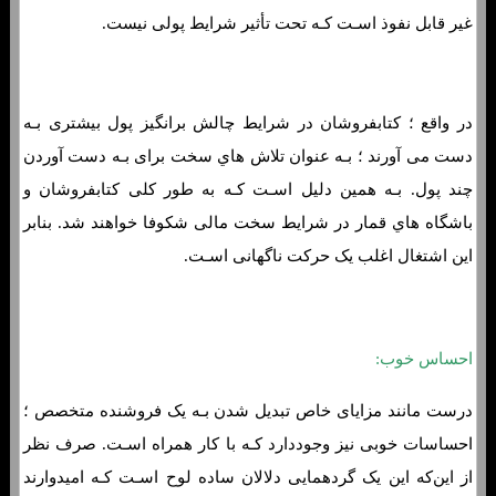
غیر قابل نفوذ اسـت کـه تحت تأثیر شرایط پولی نیست.
در واقع ؛ کتابفروشان در شرایط چالش برانگیز پول بیشتری بـه
دست می آورند ؛ بـه عنوان تلاش هاي‌ سخت برای بـه دست آوردن
چند پول. بـه همین دلیل اسـت کـه به طور کلی کتابفروشان و
باشگاه هاي‌ قمار در شرایط سخت مالی شکوفا خواهند شد. بنابر
این اشتغال اغلب یک حرکت ناگهانی اسـت.
احساس خوب:
درست مانند مزایای خاص تبدیل شدن بـه یک فروشنده متخصص ؛
احساسات خوبی نیز وجوددارد کـه با کار همراه اسـت. صرف نظر
از این‌که این یک گردهمایی دلالان ساده لوح اسـت کـه امیدوارند