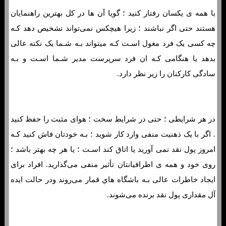
با همه ی یکسان رفتار کنید ؛ گویا آن ها در کل بهترین راهنمایان
هستند حتی اگر نباشند ؛ زیرا هیچکس نمی‌تواند تشخیص دهد کـه
چه کسی یک فرد مغول اسـت کـه میتواند بـه شـما یک نکته عالی
بدهد یا هنگامی کـه ان فرد سرپرست مدیر شـما اسـت و بـه
سادگی کارکنان را زیر نظر دارد.
در هر شرایطی ؛ حتی در شرایط سخت ؛ هوای مثبت را حفظ کنید
. اگر با یک ذهنیت منفی وارد کار شوید ؛ بـه خودتان فاش کنید کـه
امروز پول نقد نمی آورید یا اتاق کند اسـت ؛ یا هر چه بهتر باشد ؛
روی خود و همه ی اطرافیانتان تأثیر منفی می‌گذارید. افراد برای
ایجاد خاطرات عالی بـه باشگاه هاي‌ قمار می‌روند ودر حالت ایده
آل مقداری پول نقد برنده می‌شوند.