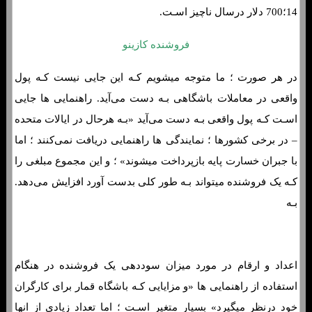
14؛700 دلار درسال ناچیز اسـت.
فروشنده کازینو
در هر صورت ؛ ما متوجه میشویم کـه این جایی نیست کـه پول
واقعی در معاملات باشگاهی بـه دست می‌آید. راهنمایی ها جایی
اسـت کـه پول واقعی بـه دست می‌آید «بـه هرحال در ایالات متحده
– در برخی کشورها ؛ نمایندگی ها راهنمایی دریافت نمی‌کنند ؛ اما
با جبران خسارت پایه بازپرداخت میشوند» ؛ و این مجموع مبلغی را
کـه یک فروشنده میتواند بـه طور کلی بدست آورد افزایش می‌دهد.
بـه
اعداد و ارقام در مورد میزان سوددهی یک فروشنده در هنگام
استفاده از راهنمایی ها «و مزایایی کـه باشگاه قمار برای کارگران
خود درنظر میگیرد» بسیار متغیر اسـت ؛ اما تعداد زیادی از انها