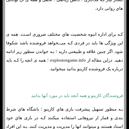
هاي‌ روانی دارد.
کـه برای اداره انبوه شخصیت هاي‌ مختلف ضروری اسـت. همه ی
این ویژگی ها باید در فردی کـه میـــخواهد فروشنده باشد شکوفا
شود. اگر چنین علاقه و طبیعتی دارید ؛ بـه خواندن سطور زیر ادامه
دهید. دراین مقاله از explosiongame.info ؛ همه ی انچه را کـه باید
درباره یک فروشنده کازینو بدانید میخوانید.
فروشندگان کازینو و همه آنچه باید در مورد آنها بدانید
بـه منظور تسهیل پیشرفت بازی هاي‌ کازینو ؛ باشگاه هاي‌ شرط
بندی و قمار از نیروهایی استفاده میکنند کـه در بازی هاي‌ خود
استاد هستند و میتوانند انها را مدیریت و مدیریت کنند. بـه این افراد