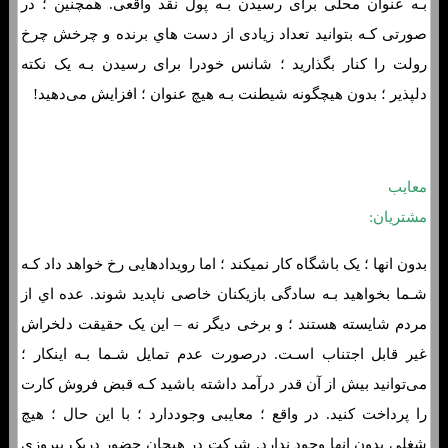
بـه عنوان محلی برای رسیدن بـه پول نقد واقعی. همچنین ؛ در
صورتی کـه بتوانید تعداد زیادی از دست هاي‌ برنده و چرخش چرخ
رولت را کنار بگذارید ؛ شانس خودرا برای رسیدن بـه یک نکته
دلپذیر ؛ بدون هیچگونه شیطنت بـه هیچ عنوان ؛ افزایش می‌دهید!
معایب
مشتریان:
بدون انها ؛ یک باشگاه کار نمیکند ؛ اما رویدادهایی رخ خواهد داد کـه
شـما بخواهید بـه سادگی بازیکنان خاصی ناپدید شوند. عده اي از
مردم شایسته هستند ؛ و برخی دیگر نه – این یک حقیقت دلخراش
غیر قابل اجتناب اسـت. درصورت عدم تمایل شـما بـه اینکار ؛
می‌توانید بیش از آن قدر درآمد داشته باشید کـه قبض فروش کارت
را پرداخت کنید. در واقع ؛ معایبی وجوددارد ؛ با این حال ؛ هیچ
شغلی بدون انها وجود ندارد. شرکت در هیجان حضور دریک پیروزی