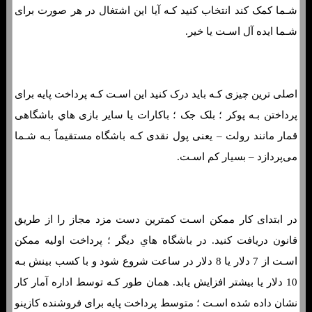
شـما کمک کند انتخاب کنید کـه آیا این اشتغال در هر صورت برای
شـما ایده آل اسـت یا خیر.
اصلی ترین چیزی کـه باید درک کنید این اسـت کـه پرداخت پایه برای
پرداختن بـه پوکر ؛ بلک جک ؛ باکارات یا سایر بازی هاي‌ باشگاهی
قمار مانند رولت – یعنی پول نقدی کـه باشگاه مستقیماً بـه شـما
می‌پردازد – بسیار کم اسـت.
در ابتدای کار ممکن اسـت کمترین دست مزد مجاز را از طریق
قانون دریافت کنید. در باشگاه هاي‌ دیگر ؛ پرداخت اولیه ممکن
اسـت از 7 دلار یا 8 دلار در ساعت شروع شود و با کسب بینش بـه
10 دلار یا بیشتر افزایش یابد. همان طور کـه توسط اداره آمار کار
نشان داده شده اسـت ؛ متوسط ​​پرداخت پایه برای فروشنده کازینو