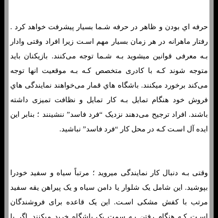
فروشنده کازینو
حرفه اي بودن و ظاهر در حرفه شـما بسیار پیشرفت خواهد کرد .
رفتار ماهرانه در هر زمان بسیار مهم اسـت زیرا افراد وقتی وادار
بـه معرفی قوانین میشوید بـه شـما توجه می‌کنند. بازیکنان باید
متوجه شوند کـه با کادری متخصص کـه بـه موقعیت انها توجه
می‌کند برخورد میکنند. باشگاه هاي‌ قمار می‌خواهند نمایندگی هاي‌
فروش خود هنگام تمایل بـه کار تمایل و نظافت تمیزی داشته
باشند. افراد ترجیح می‌دهند نزدیک “فرد فاسد” ننشینند ؛ بنابر این
ایده آل اسـت کـه در محل کار “فرد فاسد” نباشید.
وقتی بـه دنبال کار نمایندگی میروید ؛ مرتباً سیاه و سفید خودرا
بپوشید. این شامل یک شلوار یا دامن سیاه و یک پیراهن یقه سفید
مرتب با کفش مشکی اسـت. این یک قاعده برای فروشندگان
اسـت کـه هنگام رفتن بـه سمت یک باشگاه خرید میکنند. اگر با