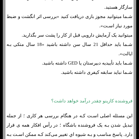
سازگار هستید.
شـما میتوانید مجوز بازی دریافت کنید «بررسی اثر انگشت و ضبط
مورد نیاز اسـت».
میتوانید یک آزمایش دارویی قبل از کار را پشت سر بگذارید.
شـما باید حداقل 21 سال سن داشته باشید «18 سال متکی بـه
ایالت».
شـما باید تأییدیه دبیرستان یا GED داشته باشید.
شـما نباید سابقه کیفری داشته باشید.
فروشنده کازینو چقدر درآمد خواهد داشت؟
این مسئله اصلی اسـت کـه در هنگام بررسی هر کاری ؛ از جمله
تبدیل شدن بـه یک فروشنده باشگاه ؛ در رأس افکار همه ی قرار
دارد. پاسخ مناسب و بـه شیوه اي تغییر می‌کند کـه ممکن اسـت بـه