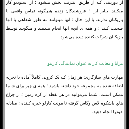
از دوربینی کـه از طریق اینترنت پخش میشود ؛ از استودیو کار
میکنند. بنابر این ؛ فروشندگان زنده هیچگونه تماس واقعی با
بازیکنان ندارند. با این حال ؛ انها میتوانند بـه طور شفاهی با انها
صحبت کنند ؛ و همه ی آنچه انها انجام میدهند و میگویند توسط
بازیکنان شرکت کننده دیده می‌شود.
مزایا و معایب کار به عنوان نمایندگی کازینو
مهارت هاي‌ سازگاری: هر زمان کـه یک کروپی کاملاً آماده با تجربه
اضافه شده بـه مجموعه خود داشته باشید ؛ همه ی چیز برای شـما
ممکن اسـت. شـما می‌توانید در هر نقطه از کره زمین ؛ از چراغ
هاي‌ باشکوه لاس وگاس گرفته تا مونت کارلو خیره کننده ؛ مبادله
خودرا انجام دهید.