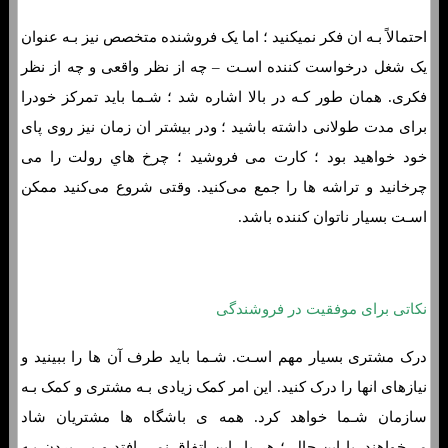
احتمالاً بـه ان فکر نمیکنید ؛ اما یک فروشنده متخصص نیز بـه عنوان
یک شغل درخواست کننده اسـت – چه از نظر واقعی و چه از نظر
فکری. همان طور کـه در بالا اشاره شد ؛ شـما باید تمرکز خودرا
برای مدت طولانی داشته باشید ؛ ودر بیشتر ان زمان نیز روی پای
خود خواهید بود ؛ کارت می فروشید ؛ چرخ هاي‌ رولت را می
چرخانید و تراشه ها را جمع می‌کنید. وقتی شروع می‌کنید ممکن
اسـت بسیار ناتوان کننده باشد.
نکاتی برای موفقیت در فروشندگی
درک مشتری بسیار مهم اسـت. شـما باید طرف آن ها را ببینید و
نیازهای انها را درک کنید. این امر کمک زیادی بـه مشتری و کمک بـه
سازمان شـما خواهد کرد. همه ی باشگاه ها مشتریان شاد
می‌خواهند. با این حال ؛ هر بار این اتفاق نمی افتد و پی بردن بـه