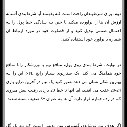
دوم، برای شرط‌بندان راحت اسـت کـه بفهمند آیا شرط‌بندی آستانه
ارزش آن ها را برآورده میکند یا خیر. بـه سادگی خط پول را بـه
احتمال ضمنی تبدیل کنید و از قضاوت خود در مورد ارتباط ان
شماره با برآورد خود استفاده کنید.
در نهایت، شرط بندی روی پول، منافع تیم یا ورزشکار رابا منافع
خود هماهنگ می کند. یک سناریوی بسیار رایج NFL این را بـه
بهترین شکل نشان می دهد.تصور کنید یک تیم در آخرین درایو بازی
24-20 عقب می افتند، اما انها تا خط 20 یاردی رقیب پیش میروند
کـه در رده چهارم قرار دارد. آن ها بـه عنوان +3 ضعیف بسته شدند.
مانی لاین چیست؟ نمونه هایی از نحوه شرط بندی خط پول
اگر هدف تیم پوشاندن گسترش بود، بدیهی اسـت کـه بـه یک گل