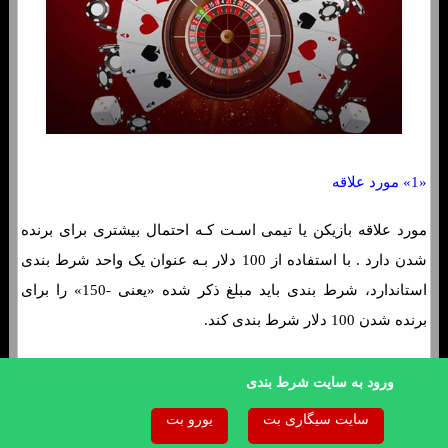
«1» مورد علاقه
مورد علاقه بازیکن یا تیمی اسـت کـه احتمال بیشتری برای برنده
شدن دارد . با استفاده از 100 دلار بـه عنوان یک واحد شرط بندی
استاندارد، شرط بندی باید مبلغ ذکر شده «یعنی -150» را برای
برنده شدن 100 دلار شرط بندی کند.
ورود به سایت شرط بندی
دراین مثال، شرط‌بندان باید 150 دلار شرط ببندند تا 100 دلار برنده
سایت سیگاری بت
یورو بت
شوند. اگر شرط برنده شود، کتاب ورزشی 250 دلار میپردازد، کـه