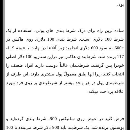
بود.
ساده ترین راه برای درک شرط بندی هاي‌ پولی، استفاده از یک
شرط 100 دلاری اسـت. شرط بندی 100 دلاری روی هاکس در
+600 بـه سود 600 دلاری انجامید زیرا آتلانتا در نهایت با نتیجه 119-
117 برنده شد. شرط‌بندان هاکس نیز دراین سناریو 100 دلار اصلی
خودرا پس گرفتند. شرط‌بندان غالباً دوست دارند افراد ضعیف را
انتخاب کنند زیرا انها طبق معمولً پول بیشتری دارند. این طرف از
شرط‌بندی پول در هر واحد بیشتر از شرط‌بندی بر روی فرد مورد
علاقه پرداخت میکند.
مانی لاین چیست؟ نمونه هایی از نحوه شرط بندی خط پول
فرض کنید در عوض روی سلتیکس 900- شرط بندی کرده‌اید و
بوستون برنده شد. یک شرط‌بند باید 900 دلار شرط می‌بندد تا 100