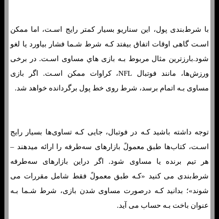
با شرط‌بندی پول، این سناریو بسیار کمتر رایج اسـت، اما ممکن
اسـت گاهی اوقات اتفاق بیفتد کـه شرط شـما فشار بیاورد یا لغو
شود.بارزترین مثال مربوط بـه بازی هاي‌ مساوی اسـت. در برخی
ورزش‌ها، مانند فوتبال NFL، کراوات ممکن اسـت. اگر بازی
مساوی بـه اتمام برسد، شرط روی خط پول برگردانده خواهد شد.
توجه داشته باشید کـه در فوتبال، جایی کـه تساوی‌ها بسیار رایج
اسـت، کتاب‌ها طبق معمولً بازارهای سه‌طرفه را ارائه میدهند –
هر تیم برنده یا مساوی شود. اگر دراین بازارهای سه‌طرفه
شرط‌بندی می کنید «کـه طبق معمولً فقط شامل مقررات می
شوند»؛ بدانید کـه درصورت مساوی شدن بازی، شرط شـما بـه
عنوان باخت بـه حساب می آید.