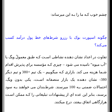
چشم خوب کـه ما را بـه این میرساند:
چگونه اسپورت بوک با رزرو شرط‌های خط پول درآمد کسب
می‌کند؟
تفاوت در اعداد نشان دهنده نشاطی اسـت کـه طبق معمولً ویگ یا
“آب میوه” نامیده می شود – چیزی کـه مؤسسه برای پذیرش اقدام
شـما هزینه می کند. بازاری کـه میگوییم – یک تیم +380 و تیم دیگر
380- نشان دهنده یک بازار منصفانه اسـت، یکی بدون ویگ.
احتمالات ضمنی بـه 100 میرسند. شرط‌بندان می خواهند بـه سود
برسند، بنابر این عده اي از پیشنهادات تبلیغاتی را کـه ممکن اسـت
هرازگاهی اتفاق بیفتد، درج میکنند.