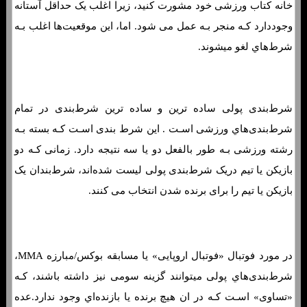
خانه کتاب ورزشی خود مشورت کنید، زیرا اغلب یک حداقل آستانه
وجوددارد کـه منجر بـه عمل می شود. اما، این موقعیت‌ها اغلب بـه
شرط‌هاي‌ لغو میشوند.
شرط‌بندی پولی ساده ترین و ساده ترین شرط‌بندی در تمام
شرط‌بندی‌هاي‌ ورزشی اسـت . این شرط بندی اسـت کـه بسته بـه
رشته ورزشی بـه طور بالفعل دو یا سه نتیجه دارد. زمانی کـه دو
بازیکن یا تیم دریک شرط‌بندی پولی لیست شده‌اند، شرط‌بندان یک
بازیکن یا تیم را برای برنده شدن انتخاب می کنند.
مانی لاین چیست؟ نمونه هایی از نحوه شرط بندی خط پول
در مورد فوتبال «فوتبال اروپایی» یا مسابقه بوکس/مبارزه MMA،
شرط‌بندی‌هاي‌ پولی میتوانند گزینه سومی نیز داشته باشند، کـه
«تساوی» اسـت کـه در ان هیچ برنده یا بازنده‌اي وجود ندارد.عده