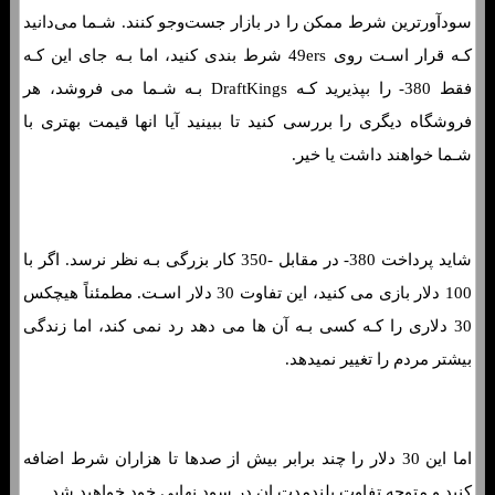
سودآورترین شرط ممکن را در بازار جست‌وجو کنند. شـما می‌دانید
کـه قرار اسـت روی 49ers شرط بندی کنید، اما بـه جای این کـه
فقط 380- را بپذیرید کـه DraftKings بـه شـما می فروشد، هر
فروشگاه دیگری را بررسی کنید تا ببینید آیا انها قیمت بهتری با
شـما خواهند داشت یا خیر.
مانی لاین چیست؟ نمونه هایی از نحوه شرط بندی خط پول
شاید پرداخت 380- در مقابل -350 کار بزرگی بـه نظر نرسد. اگر با
100 دلار بازی می کنید، این تفاوت 30 دلار اسـت. مطمئناً هیچکس
30 دلاری را کـه کسی بـه آن ها می دهد رد نمی کند، اما زندگی
بیشتر مردم را تغییر نمیدهد.
اما این 30 دلار را چند برابر بیش از صدها تا هزاران شرط اضافه
کنید و متوجه تفاوت بلندمدت ان در سود نهایی خود خواهید شد.