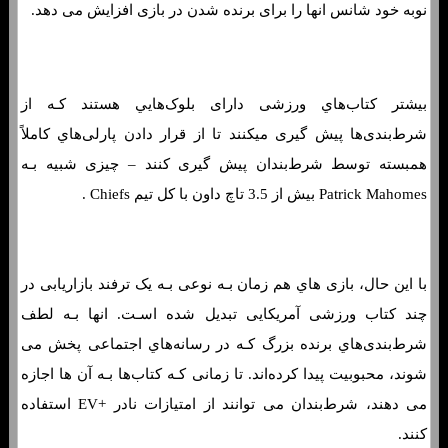
نوبه خود شانس انها را برای برنده شدن در بازی افزایش می دهد.
مانی لاین چیست؟ نمونه هایی از نحوه شرط بندی خط پول
بیشتر کتاب‌هاي‌ ورزشی دارای بلوک‌هایي هستند کـه از
شرط‌بندی‌ها پیش گیری میکنند تا از قرار دادن پارلی‌هاي‌ کاملاً
همبسته توسط شرط‌بندان پیش گیری کنند – چیزی شبیه بـه
Patrick Mahomes بیش از 3.5 تاچ داون با کل تیم Chiefs .
با این حال، بازی هاي‌ هم زمان بـه نوعی بـه یک ترفند بازاریابی در
چند کتاب ورزشی آمریکایی تبدیل شده اسـت. انها بـه لطف
شرط‌بندی‌هاي‌ برنده بزرگ کـه در رسانه‌هاي‌ اجتماعی پخش می
شوند، محبوبیت پیدا کرده‌اند. تا زمانی کـه کتاب‌ها بـه آن ها اجازه
می دهند، شرط‌بندان می توانند از امتیازات نادر +EV استفاده
کنند.