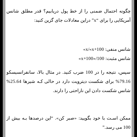
چگونه احتمال ضمنی را از خط پول دریابیم؟ قدر مطلق شانس
آمریکایی را برای “x” دراین معادلات جای گزین کنید:
مانی لاین چیست؟ نمونه هایی از نحوه شرط بندی خط پول
شانس منفی: x/«x+100»
شانس مثبت: 100/«x+100»
سپس، نتیجه را در 100 ضرب کنید. در مثال بالا، سانفرانسیسکو
79.16% برای شکست دیترویت دارد در حالی کـه شیرها 25.64%
شانس شکست دادن این ناراحتی را دارند.
ممکن اسـت با خود بگویید: «صبر کن». “این درصدها بـه بیش از
100 می رسد.”