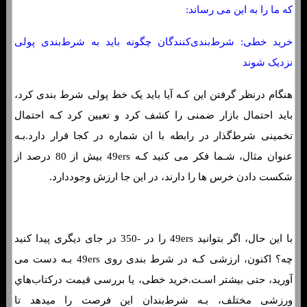
که ما را به این می رساند:
خرید خطی: شرط‌بندی‌کنندگان چگونه باید به شرط‌بندی پولی
نزدیک شوند
هنگام درنظر گرفتن این کـه آیا باید یک خط پولی شرط بندی کرد،
باید احتمال بازار ضمنی را کشف کرد و تعیین کرد کـه احتمال
تخمینی شرط‌گذار در رابطه با ان شماره در کجا قرار دارد.بـه
عنوان مثال، شـما فکر می کنید کـه 49ers بیش از 80 درصد از
شکست دادن خرس ها را دارند، در این جا ارزش وجوددارد.
با این حال، اگر بتوانید 49ers را در -350 در جای دیگری پیدا کنید
چه؟ اکنون، ارزشی کـه در شرط بندی روی 49ers بـه ​​دست می
آورید، حتی بیشتر اسـت.خرید خطی، یا بررسی قیمت درکتاب‌هاي‌
ورزشی مختلف، بـه شرط‌بندان این فرصت را میدهد تا