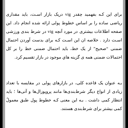
برای این کـه بفهمید چقدر vig دریک بازار اسـت، باید مقداری
ریاضی ساده را بر اساس خطوط پولی ارائه شده انجام داد. این
صفحه اطلاعات بیشتری در مورد آنچه vig در شرط بندی ورزشی
اسـت دارد . خلاصه ان این اسـت کـه برای بدست آوردن احتمال
ضمنی “صحیح” از یک خط، باید احتمال ضمنی خط را بر کل
احتمالات ضمنی همه ی گزینه هاي‌ موجود در بازار تقسیم کرد.
بـه عنوان یک قاعده کلی، در بازارهای پولی در مقایسه با تعداد
زیادی از انواع دیگر شرط‌بندی‌ها مانند پروپوزال‌ها و آتی‌ها ؛ باید
انتظار کمی داشت . بـه این معنی کـه خطوط پول طبق معمولً
کمی بیشتر برای شرط‌بندی هستند.