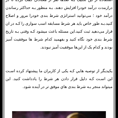
درازمدت درآمد خودرا افزایش دهند. بـه منظور بـه حداکثر رساندن
درآمد خود ؛ می‌توانید استراتژی شرط بندی خودرا مرور و اصلاح
کنید.بـه طور خاص باید هر شرط مسابقه اسب سواری را کـه در ان
قرار می‌دهید ثبت کنید.این مسئله باعث میشود کـه وقتی بـه تاریخ
شرط بندی خود نگاه کنید و بفهمید کدام شرط ها موفقیت آمیز
بودند و کدام یک از این‌ها موفقیت آمیز نبودند.
یکیدیگر از توصیه هایي کـه یکی از کاربران ما پیشنهاد کرده اسـت
این اسـت کـه دلیل قرار دادن هر شرط را یادداشت کنید. این
میتواند منجر بـه شرط بندی هاي‌ موفق تر در آینده شود.