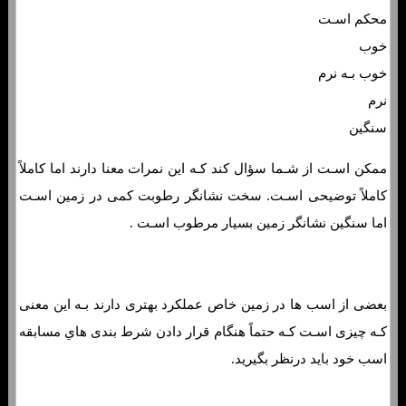
محکم اسـت
خوب
خوب بـه نرم
نرم
سنگین
ممکن اسـت از شـما سؤال کند کـه این نمرات معنا دارند اما کاملاً
کاملاً توضیحی اسـت. سخت نشانگر رطوبت کمی در زمین اسـت
اما سنگین نشانگر زمین بسیار مرطوب اسـت .
بعضی از اسب ها در زمین خاص عملکرد بهتری دارند بـه این معنی
کـه چیزی اسـت کـه حتماً هنگام قرار دادن شرط بندی هاي‌ مسابقه
اسب خود باید درنظر بگیرید.