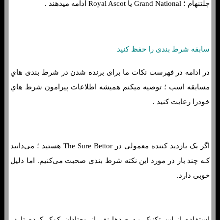
چلتنهام ؛ Grand National یا Royal Ascot ادامه میدهند .
سابقه شرط بندی را حفظ کنید
در ادامه در فهرست نکات ما برای برنده شدن در شرط بندی هاي‌
مسابقه اسب ؛ توصیه میکنم همیشه اطلاعات پیرامون شرط هاي‌
خودرا رعایت کنید .
اگر یک بازدید کننده معمولی در The Sure Bettor هستید ؛ می‌دانید
کـه چند بار در مورد این نکته شرط بندی صحبت می‌کنیم. اما دلیل
خوبی دارد.
استفاده از این تکنیک بـه صدها نفر از معتادان کمک کرده تا در