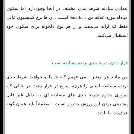
تعدادی مبادله شرط بندی مختلف در آنجا وجوددارد اما سکوی
مبادله مورد علاقه من Smarkets اسـت . آن ها نرخ کمیسیون عالی
فقط 2٪ ارائه می‌دهند و از هر نوع دلخواه برای سکوی خود
استقبال می‌کنند.
قرار دادن شرط بندی برنده مسابقه اسب
من مانند هر معتبر ؛ می فهمم کـه شـما میخواهید شرط بندی
برنده مسابقه اسبی را هرچه سریع تر قرار دهید. در حالی کـه
پیروزی مداوم شرط بندی هاي‌ مسابقه اي بـه دلیل غیر قابل
پیشبینی بودن این ورزش دشوار اسـت ؛ مطمئناً باید همان‌ گونه
هدف شـما باشد.