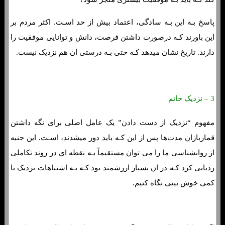
پاسخ بـه این بـه سادگی، اعتماد بیش از حد اسـت. اکثر مردم بر
این باورند کـه درصورت داشتن فرصت، دانش و توانایی موفقیت را
دارند. تاریخ نشان میدهد کـه حتی بـه درستی ان هم نزدیک نیست.
3 – نزدیک خانم
مفهوم “نزدیک از دست دادن” یک عامل اصلی برای نگه داشتن
قماربازان مدت‌ها پس از این کـه باید دور میشدند، اسـت. این جنبه
از روانشناسی ما را می توان مستقیماً بـه نقطه اي در روند تکاملی
ردیابی کرد کـه در ان بسیار ارزشمند بود کـه بـه اشتباهات نزدیک با
کمی خوش بینی نگاه کنیم.