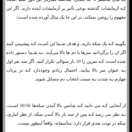
کـه آزمایشات گذشته نوعی تأثیر بر آزمایشات آینده دارند. اگر این
مفهوم را روشن نمیکند، در این جا یک مثال آورده شده اسـت:
بگویید کـه یک سکه دارید، و هدف شـما این اسـت کـه پیشبینی کنید
اگر ان را برگردانید سرها یا دم ها بالا می‌آیند. بـه شـما دستور داده
شده اسـت کـه تمرین را 10 بار متوالی تکرار کنید. اگر سه نفر اول
بـه عنوان سر بالا بیایند، احتمال زیادی وجوددارد کـه در پرتاب
چهارم بـه شدت بـه سمت انتخاب دم متمایل شوید.
از آنجایی کـه می دانید کـه شانس بالا آمدن سکه‌ها 50/50 اسـت،
بـه نظر می رسد کـه پس از سه بار بالا آمدن سکه، از نظر آماری،
سکه در نوبت بعدی قرار دارد. متأسفانه، واقعاً اینطور نیست.