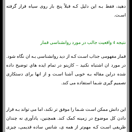
دهید، فقط بـه این دلیل کـه قبلاً پنج بار روی سیاه قرار گرفته
اسـت.
نتیجه 4 واقعیت جالب در مورد روانشناسی قمار
قمار مفهومی جذاب اسـت کـه از دید روانشناسی بـه ان نگاه شود.
در مورد ان اشتباه نکنید – کازینو در تمام ایده هاي‌ توضیح داده
شده دراین مقاله بـه خوبی آشنا اسـت و از انها برای دستکاری
تصمیم گیری شـما استفاده می کند.
این دانش ممکن اسـت شـما را موفق تر نکند، اما می تواند بـه قرار
دادن کل موضوع در زمینه کمک کند. همچنین، یادآوری نه چندان
ظریفی اسـت کـه مهم‌تر از همه ی، شانس ساده قدیمی، چیزی