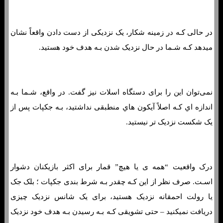
در حالی کـه در زمینه شکار، یک نزدیکی از دست دادن واقعاً نشان
میدهد کـه شـما در حال نزدیک شدن بـه هدف خود هستید.
نمی‌توان این را برای دستگاه اسلات نیز گفت. در واقع، شـما بـه
اندازه اي کـه اصلاً آیکون هاي‌ منطبقی نداشتید، بـه جکپات پس از
یک شکست نزدیک تر نیستید.
درک واقعیت “همه ی یا هیچ” قمار برای اکثر بازیکنان دشوار
اسـت. صرف نظر از این کـه چقدر بـه شرط بندی جکپات ؛ بلک جک
یا رولت احمقانه نزدیک هستید، برای یک شانس نزدیک چیزی
دریافت نمیکنید – حتی تشویقی کـه بـه رسیدن بـه هدف خود نزدیک