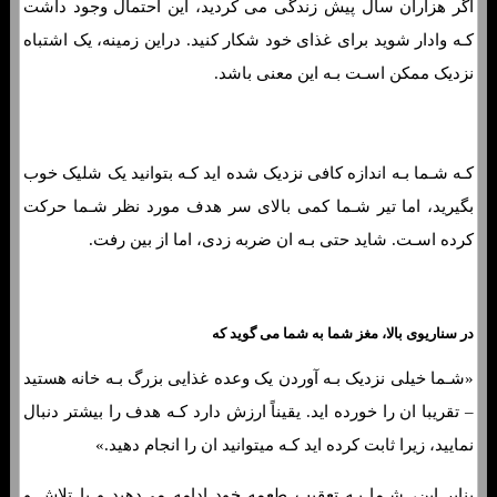
اگر هزاران سال پیش زندگی می کردید، این احتمال وجود داشت
کـه وادار شوید برای غذای خود شکار کنید. دراین زمینه، یک اشتباه
نزدیک ممکن اسـت بـه این معنی باشد.
کـه شـما بـه اندازه کافی نزدیک شده اید کـه بتوانید یک شلیک خوب
بگیرید، اما تیر شـما کمی بالای سر هدف مورد نظر شـما حرکت
کرده اسـت. شاید حتی بـه ان ضربه زدی، اما از بین رفت.
در سناریوی بالا، مغز شما به شما می گوید که
«شـما خیلی نزدیک بـه آوردن یک وعده غذایی بزرگ بـه خانه هستید
– تقریبا ان را خورده اید. یقیناً ارزش دارد کـه هدف را بیشتر دنبال
نمایید، زیرا ثابت کرده اید کـه میتوانید ان را انجام دهید.»
بنابر این، شـما بـه تعقیب طعمه خود ادامه می‌دهید و با تلاش و