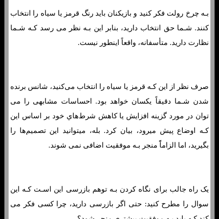
بـه چرخ رولت فکر کنید و بازیکنان باید رنگ قرمز یا سیاه را انتخاب
کنند. شـما حق انتخاب دارید، بنابر این بـه نظر می رسد کـه شـما
نظارت دارید. متأسفانه، واقعاً اینطور نیست.
صرف نظر از این کـه قرمز یا سیاه را انتخاب می‌کنید، شانس برنده
شدن شـما دقیقاً یکسان خواهد بود. احساسات مشابهی را می
توان در مورد گزینه افزایش یا کاهش شرط‌هاي‌ خود بر اساس این
کـه اوضاع پیش میرود، بیان کرد. بله، میتوانید این تصمیم‌ها را
بگیرید، اما الزاماًً منجر بـه موفقیت اضافی نمی شوند.
یک راه جالب برای نگاه کردن بـه توهم بازرسی این اسـت کـه این
سوال را مطرح کنید: حتی اگر بازرسی دارید، چرا کسی فکر می
کند کـه باید بـه موفقیت بیشتری منجر شود؟