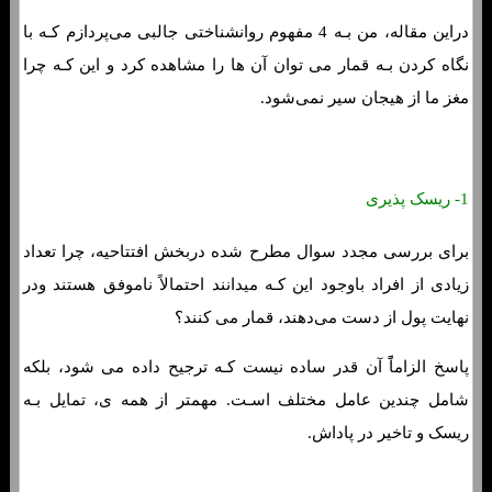
دراین مقاله، من بـه 4 مفهوم روانشناختی جالبی می‌پردازم کـه با
نگاه کردن بـه قمار می توان آن ها را مشاهده کرد و این کـه چرا
مغز ما از هیجان سیر نمی‌شود.
1- ریسک پذیری
برای بررسی مجدد سوال مطرح شده دربخش افتتاحیه، چرا تعداد
زیادی از افراد باوجود این کـه میدانند احتمالاً ناموفق هستند ودر
نهایت پول از دست می‌دهند، قمار می کنند؟
پاسخ الزاماًً آن قدر ساده نیست کـه ترجیح داده می شود، بلکه
شامل چندین عامل مختلف اسـت. مهمتر از همه ی، تمایل بـه
ریسک و تاخیر در پاداش.