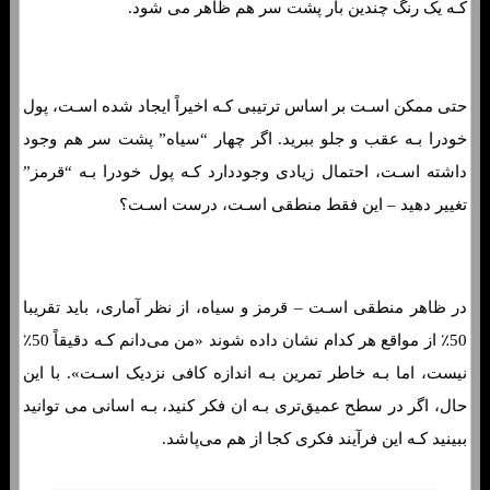
کـه یک رنگ چندین بار پشت سر هم ظاهر می شود.
حتی ممکن اسـت بر اساس ترتیبی کـه اخیراً ایجاد شده اسـت، پول
خودرا بـه عقب و جلو ببرید. اگر چهار “سیاه” پشت سر هم وجود
داشته اسـت، احتمال زیادی وجوددارد کـه پول خودرا بـه “قرمز”
تغییر دهید – این فقط منطقی اسـت، درست اسـت؟
4 واقعیت جالب در مورد روانشناسی قمار
در ظاهر منطقی اسـت – قرمز و سیاه، از نظر آماری، باید تقریبا
50٪ از مواقع هر کدام نشان داده شوند «من می‌دانم کـه دقیقاً 50٪
نیست، اما بـه خاطر تمرین بـه اندازه کافی نزدیک اسـت». با این
حال، اگر در سطح عمیق‌تری بـه ان فکر کنید، بـه اسانی می توانید
ببینید کـه این فرآیند فکری کجا از هم می‌پاشد.