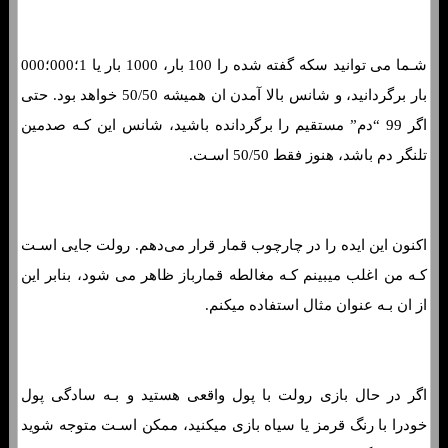
4 واقعیت جالب در مورد روانشناسی قمار
شـما می توانید سکه گفته شده را 100 بار، 1000 بار یا 1؛000؛000
بار برگردانید، و شانس بالا آمدن ان همیشه 50/50 خواهد بود. حتی
اگر 99 “دم” مستقیم را برگردانده باشید، شانس این کـه صدمین
تلنگر دم باشد، هنوز فقط 50/50 اسـت.
اکنون این ایده را در چارچوب قمار قرار می‌دهم. رولت جایی اسـت
کـه من اغلب میبینم کـه مغالطه قمارباز ظاهر می شود، بنابر این
از ان بـه عنوان مثال استفاده میکنم.
اگر در حال بازی رولت با پول واقعی هستید و بـه سادگی پول
خودرا با رنگ قرمز یا سیاه بازی میکنید، ممکن اسـت متوجه شوید