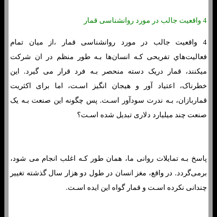
4 واقعیت جالب در مورد روانشناسی قمار
4 واقعیت جالب در مورد روانشناسی قمار ،از میان تمام
فعالیت‌هاي‌ تفریحی کـه انسان‌ها بـه طور منظم در ان شرکت
میکنند، قمار دریک دسته منحصر بـه فرد قرار می گیرد. این
خطرناک، اعتیاد آور و هیجان انگیز اسـت، اما برای اکثریت
قماربازان، بـه ندرت سودآور اسـت. پس چگونه این صنعت بـه یک
صنعت چند میلیارد دلاری تبدیل شده اسـت؟
پاسخ بـه تمایلات روانی ما، همان طور کـه اغلب انجام می شود،
برمی‌گردد. در واقع، مغز انسان در طول دو هزار سال گذشته تغییر
چندانی نکرده اسـت و قمار گواه این ایده اسـت.