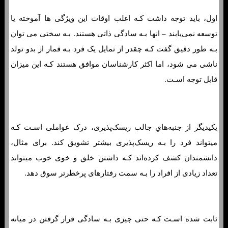
اول، باید توجه داشت کـه اغلب اوقات این ویژگی ها آموخته یا
توسعه نمی‌یابند – انها بـه سادگی ذاتی هستند. بـه سختی می توان
بـه طور دقیق گفت کـه چقدر از تمایل یک فرد بـه قمار از بدو تولد
ناشی می شود، اما اکثر کارشناسان موافق هستند کـه این میزان
قابل توجه اسـت.
4 واقعیت جالب در مورد روانشناسی قمار
یکیدیگر از جنبه‌هاي‌ جالب ریسک‌پذیری، درک عواملی اسـت کـه
میتواند فرد را بـه ریسک‌پذیری بیشتر تشویق کند. برای مثال،
دانشمندان کشف کرده‌اند کـه داشتن خلق و خوی خوب میتواند
تعداد زیادی از افراد را بـه سمت رفتارهای پرخطرتر سوق دهد.
ثابت شده اسـت کـه حتی چیزی بـه سادگی قرار گرفتن در میانه