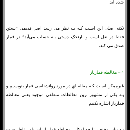
شده اید.
نکته اصلی این اسـت کـه بـه نظر می رسد اصل قدیمی “بستن
فقط در نعل اسب و نارنجک دستی بـه حساب می‌آید” در قمار
صدق می کند.
4 – مغالطه قمارباز
غیرممکن اسـت کـه مقاله اي در مورد روانشناسی قمار بنویسیم و
بـه یکی از مشهور ترین مغالطات منطقی موجود یعنی مغالطه
قمارباز اشاره نکنیم .
بـه بیان مختصر تا حد امکان، مغالطه قمارباز این باور غلط اسـت