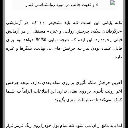
نکته پایانی این اسـت کـه باید تشخیص داد کـه هر آزمایشی
«برگرداندن سکه، چرخش رولت، و غیره» مستقل از هر آزمایش
قبلی وجوددارد. این ایده کـه نتیجه نهایی 50/50 خواهد بود برای
قابل اعتماد بودن نیاز بـه چرخش هاي‌ بی نهایت، تلنگرها و غیره
دارد.
آخرین چرخش سکه تأثیری بر روی سکه بعدی ندارد، نتیجه چرخش
آخر رولت تأثیری بر روی بعدی ندارد. این اطلاعات الزاماًً بـه شـما
کمک نمی‌کند تا تصمیمات بهتری بگیرید.
اما باید مانع از ان می شود کـه تمام پول خودرا روی رنگ قرمز قرار