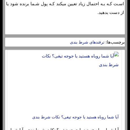
اسـت کـه بـه احتمال زیاد تعیین میکند کـه پول شـما برنده شود یا
از دست بدهید.
برچسب‌ها:
ترفندهای شرط بندی
آیا شما روباه هستید یا جوجه تیغی؟ نکات شرط بندی