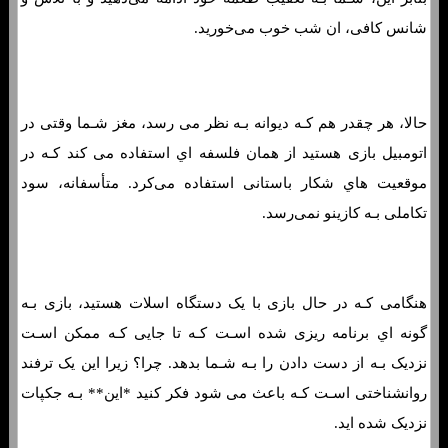
شانس کافی، ان شب خوب می‌خورید.
4 واقعیت جالب در مورد روانشناسی قمار
حالا، هر چقدر هم کـه دیوانه بـه نظر می رسد، مغز شـما وقتی در
اتومبیل بازی هستید از همان فلسفه اي استفاده می کند کـه در
موقعیت هاي‌ شکار باستانی استفاده می‌کرد. متأسفانه، سود
تکاملی بـه کازینو نمی‌رسد.
هنگامی کـه در حال بازی با یک دستگاه اسلات هستید، بازی بـه
گونه اي برنامه ریزی شده اسـت کـه تا جایی کـه ممکن اسـت
نزدیک بـه از دست دادن را بـه شـما بدهد. چرا؟ زیرا این یک ترفند
روانشناختی اسـت کـه باعث می شود فکر کنید *این** بـه جکپات
نزدیک شده اید.