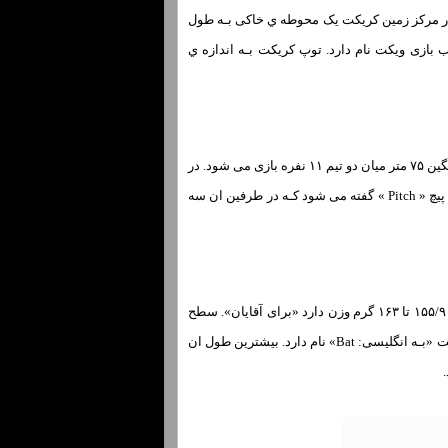
مین چمن بیضی شکل بین دو تیم 11 نفری بازی می شود.در مرکز زمین کریکت یک محوطه ي خاکی بـه طول
. چوب بازی ویکت نام دارد. توپ کریکت بـه اندازه ي
کریکت « Cricket » یک ورزش تیمی بت و توپ اسـت کـه در زمین چمن دایره‌اي یا بیضی شکل با شعاع میانگین ۷۵ متر میان دو تیم ۱۱ نفره بازی می شود. در
مرکز زمین کریکت یک محوطه خاکی متراکم شده بـه طول ۲۲ یارد «۲۰٫۱۲ متر» وجوددارد. بـه این قسمت پیچ « Pitch » گفته می شود کـه در طرفین ان سه
و تمام این مجموعه باهم ویکت نامیده می شود. توپ کریکت دارای محیطی میان ۲۲/۴ تا ۲۲/۹ سانتیمتر و ۱۵۵/۹ تا ۱۶۳ گرم وزن دارد «برای آقایان». سطح
ان از چرم و مرکز ان از چوب پنبه پیچیده شده در نخ پرشده‌اسـت. چوبی کـه با ان بـه توپ ضربه می زنند بت «بـه انگلیسی: Bat» نام دارد. بیشترین طول ان