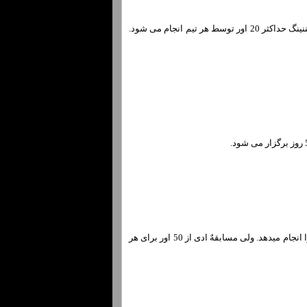
شکل سادهٌ بازی کریکت اسـت. در کریکت 20/بیست هر کدام از تیمها یک ایننینگ بازی می‌کنند کـه در هر ایننینگ حداکثر 20 اور توسط هر تیم انجام می شود.
کریکت 20/بیست از 20 اور برای هر تیم تشکیل شده اسـت کـه دراین مسابقه هر بولر فقط حداکثر 4 اور را انجام میدهد. ولی مسابقهٌ ادی از 50 اور برای هر