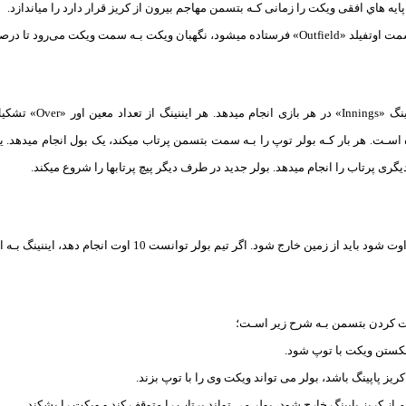
ایه هاي‌ افقی ویکت را زمانی کـه بتسمن مهاجم بیرون از کریز قرار دارد را میاندازد.
ویکت می‌رود تا درصورت دریافت توپ، بتسمن را اوت کند.
یگری پرتاب را انجام میدهد. بولر جدید در طرف دیگر پیچ پرتابها را شروع میکند.
از زمین خارج شود. اگر تیم بولر توانست 10 اوت انجام دهد، ایننینگ بـه اتمام میرسد.
 کردن بتسمن بـه شرح زیر اسـت؛
شکستن ویکت با توپ شود.
ریز پاپینگ باشد، بولر می تواند ویکت وی را با توپ بزند.
از کریز پاپینگ خارج شود، بولر می تواند پرتاب را متوقف کند و ویکت را بشکند.