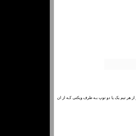
 انجام می شود کـه نتیجهٌ بازی مساوی اسـت. بول اوت مانند پنالتی در فوتبال اسـت. 5 بولر از هر تیم یک یا دو توپ بـه طرف ویکتی کـه از ان