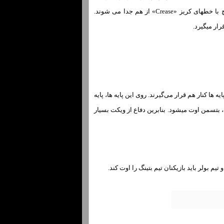
بولر «Bowler» توپ را پرتاب میکند و بتسمن «Batsman» بر توپ ضربه وارد میکند. قسمتهای مختلف پیچ با خطهای کریز «Crease» از هم جدا می شوند.
کیل شده اسـت. این پایه ها کنار هم قرار می‌گیرند. روی این پایه ها، پایه
د، بتسمن اوت میشود. بنابرین دفاع از ویکت بسیار