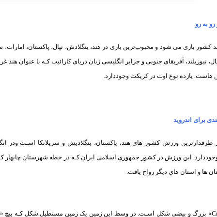
رو به رو
کشور بازی می شود و محبوب‌ترین بازی در هند، بنگلادش، نپال، پاکستان، امارات، سری
 نپال، نیوزیلند، آفریقای جنوبی و جزایر انگلیسی زبان دریای کارائیب کـه با عنوان هند 
هاست. یازده نوع اوت در کریکت وجوددارد.
دی برای اندروید
رفدارترین ورزش کشور هاي‌ هند، پاکستان، بنگلادیش و سریلانکا اسـت ودر انگلیس، و
جوددارد. این ورزش در کشور جمهوری اسلامی ایران کـه در خطه شهرستان چابهار کـه 
 ها و استان هاي‌ دیگر رواج یافت.