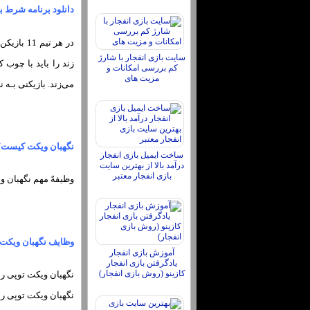
دانلود برنامه شرط بن
سایت بازی انفجار با شارژ
زند را باید با چوب
کم بررسی امکانات و
مزیت های
می‌زند. بازیکنی بـه نام نگهبان ویکت «t keeper
نگهبان ویکت کیست؟
ساخت ایمیل بازی انفجار
درآمد بالا از بهترین سایت
بازی انفجار معتبر
وظیفهٌ مهم نگهبان و
وظایف نگهبان ویکت؛
آموزش بازی انفجار
یادگرفتن بازی انفجار
کازینو (روش بازی انفجار)
نگهبان ویکت توپی را
نگهبان ویکت توپی را 