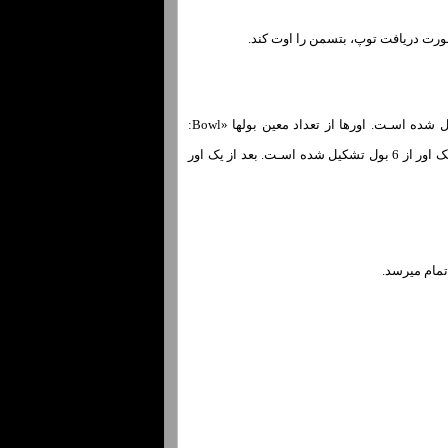
هر تیم یک یا دو ایننینگ «Innings» در هر بازی انجام میدهد. هر ایننینگ از تعداد معین اور «Over» تشکیل شده اسـت. اورها از تعداد معین بولها «Bowl:
پرتابها» تشکیل شده اسـت. هر بار کـه بولر توپ را بـه سمت بتسمن پرتاب میکند، یک بول انجام میدهد. یک اور از 6 بول تشکیل شده اسـت. بعد از یک اور