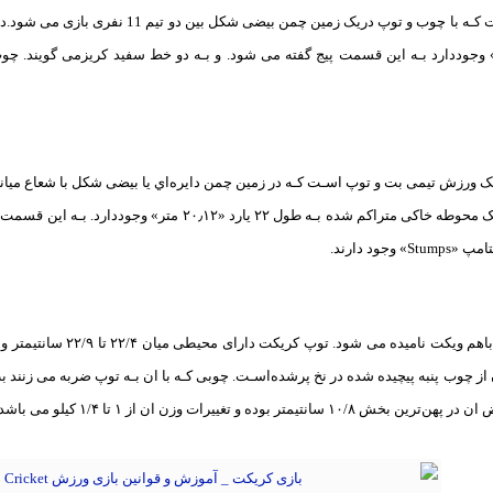
کریکت ورزشی اسـت کـه با چوب و توپ دریک ز
رد «20.12 متر» وجوددارد بـه این قسمت پیج گفته می شود. و بـه دو خط سفید کریزمی گویند
وجود دارند.