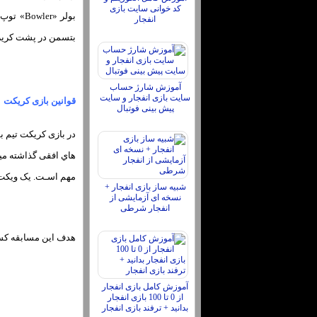
کد خوانی سایت بازی
انفجار
بتسمن در پشت کریز پاپینگ «Popping crease» قرار میگیرد. بولر در پشت کریز بو
آموزش شارژ حساب
سایت بازی انفجار و سایت
قوانین بازی کریکت
پیش بینی فوتبال
هاي‌ افقی گذاشته میش
مهم اسـت. یک ویکت 
شبیه ساز بازی انفجار +
نسخه ای آزمایشی از
انفجار شرطی
هدف این مسابقه کسب رانهای «Run» بیشتر اسـت. تیمی کـه در بتینگ «Batting» اسـت باید ران ث
آموزش کامل بازی انفجار
از 0 تا 100 بازی انفجار
بدانید + ترفند بازی انفجار