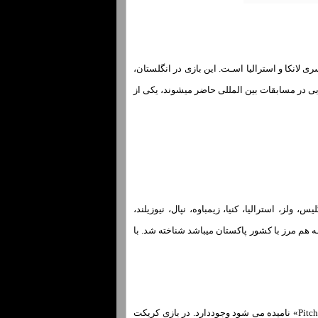
 لانکا و استرالیا اسـت. این بازی در انگلستان،
غربی در مسابقات بین‌ المللی حاضر میشوند، یکی از
لز، استرالیا، کنیا، زیمباوه، نپال، نیوزیلند،
هم مرز با کشور پاکستان میباشد شناخته شد. با
زمین کریکت «Cricket» بزرگ و بیضی شکل اسـت. در وسط این زمین یک زمین مستطیل شکل کـه پیچ «Pitch» نامیده می شود وجوددارد. در بازی کریکت