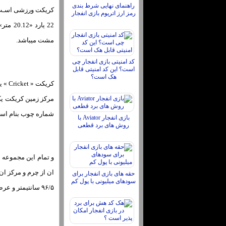
راهنمای نهایی شرط بندی
رمز ارز اتریوم بازی انفجار
22 یا
مشت میباشد.
کد امنیتی بازی انفجار چی
است؟ این کد امنیتی قابل
هک است؟
شماره چوب بنام استامپ «Stumps» 
بازی انفجار Aviator با
روش های برد قطعی
حقه های بازی انفجار برای
سودهای میلیونی با پول کم
۹۶/۵ سانتیمتر و عرض ان در پهن‌ترین بخش ۱۰/۸ سانتیمتر بوده و تغییرات وزن ان از ۱ تا ۱/۴ کیلو می باشد.