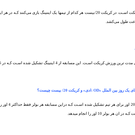
یکت اسـت. این مسابقه از 4 ایننینگ تشکیل شده اسـت کـه در 5 روز برگزار می شود.
ملل «OD :ادی» و کریکت 20/ بیست چیست؟
ر بولر 10 اور را انجام میدهد.