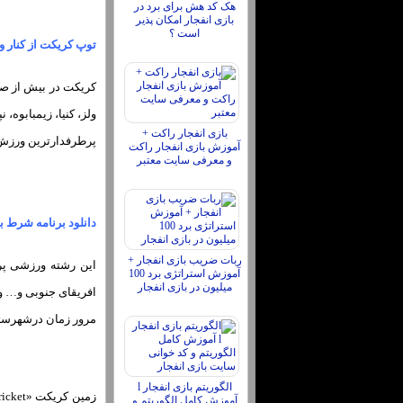
هک کد هش برای برد در
بازی انفجار امکان پذیر
است ؟
توپ کریکت از کنار و 
کریکت در بیش از صد 
ولز، کنیا، زیمبابوه،
بازی انفجار راکت +
پرطرفدارترین ورزش 
آموزش بازی انفجار راکت
و معرفی سایت معتبر
دانلود برنامه شرط بن
ربات ضریب بازی انفجار +
این رشته ورزشی پر ط
آموزش استراتژی برد 100
میلیون در بازی انفجار
افریقای جنوبی و… و
مرور زمان درشهرستان
الگوریتم بازی انفجار l
آموزش کامل الگوریتم و