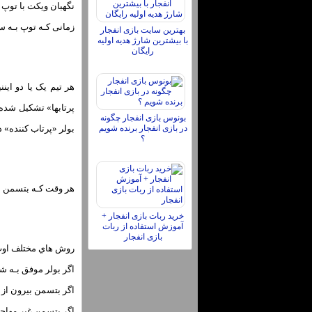
نگهبان ویکت با توپ پ
زمانی کـه توپ بـه سمت اوتفیلد «Outfield» فرستاده میشود، نگهبان ویکت بـه سمت 
بهترین سایت بازی انفجار
با بیشترین شارژ هدیه اولیه
رایگان
بونوس بازی انفجار چگونه
بولر «پرتاب کننده» د
در بازی انفجار برنده شویم
؟
هر وقت کـه بتسمن اوت شود باید 
خرید ربات بازی انفجار +
آموزش استفاده از ربات
بازی انفجار
روش هاي مختلف اوت
اگر بولر موفق بـه 
اگر بتسمن بیرون از ک
اگر بتسمن غیر مهاجم 