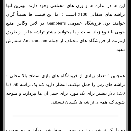
این ها در اندازه ها و وزن هاي‌ مختلفی وجود دارند. بهترین انها
تراشه هاي‌ سفالی 100٪ اسـت ؛ اما این قیمت ها نسبتاً گران
خواهند بود. فروشگاه عمومی Gambler’s در لاس وگاس منبع
خوبی با تنوع زیاد اسـت و یا میتوانید بیشتر تراشه ها را از طریق
اینترنت از فروشگاه هاي‌ مختلف از جمله Amazon.com سفارش
دهید.
همچنین ؛ تعداد زیادی از فروشگاه هاي‌ بازی سطح بالا محلی ؛
تراشه هاي‌ رس را حمل میکنند. انتظار دارید کـه یک تراشه 0.50 تا
1.50 دلار بیشتر برای یک مورد برای حمل آن ها بپردازید و متوجه
شوید کـه همه ی تراشه ها یکسان نیستند.
6- با یک تراشه ساز بـه صورت سفارشی درآید و بـه صورت