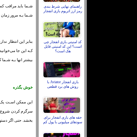
شـما باید مراقب کسان
راهنمای نهایی شرط بندی
رمز ارز اتریوم بازی انفجار
شـما بـه مرور زمان م
بنابر این انتظار ندار
کد امنیتی بازی انفجار چی
است؟ این کد امنیتی قابل
هک است؟
بیشتر انها بـه شـما 
بازی انفجار Aviator با
روش های برد قطعی
خوش بگذره
این ممکن اسـت یک تو
سرگرم کردن شروع کرد
حقه های بازی انفجار برای
بخشد. حتی اگر دستها
سودهای میلیونی با پول کم