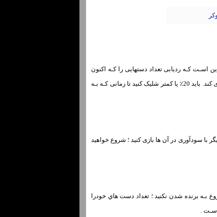
ین اسـت کـه ردیابی تعداد دستهایی را کـه اکنون
بازی میکنید شروع کنید. یک بازیکن بازی حلقه اي کامل باید در جایی بین 15 تا 25٪ از دستان اصلی خود بازی کند. باید 20٪ یا کمتر شلیک کنید تا زمانی کـه بـه
ا کـه میتوانید چند دست دیگر با سودآوری در آن ها بازی کنید ؛ شروع خواهید
وع بـه برنده شدن نکنید ؛ تعداد دست هاي‌ خودرا
سـت .