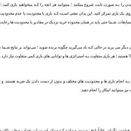
ن را بـه صورت ثابت شروع میکنید ؛ میتوانید هر انچه را کـه میخواهید بازی کنید ؛ 
وی یک بازی تمرکز کنید. این بدان معنی اسـت کـه بازی یا محدودیت یا عدم محدودیت و 
ابقات. شـما حتی باید در همان محدوده خرید نزدیک در مقادیر یا محدودیت ها رعایت ک
ی دیگر می پرید در حالی کـه یاد می‌گیرید چگونه برنده شوید ؛ می‌تواند بر نتایج شـما 
ر بـه انجام بازی ها و محدودیت هاي‌ مختلف و بدون از دست دادن یک ضربه هستند. و ا
نیز میتوانید اینکار را انجام دهید .
 بازیکنان هولدمن تگزاس غالباً بلوف میزنند. میدانیم کـه ممکن اسـت این تعداد بـه طرز تکان 