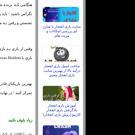
هنگامی کـه برنده شد
تگزاس باشید ؛ باید ر
نشستن و رفتن بـه مس
سایت بازی انفجار با شارژ
کم بررسی امکانات و
مزیت های
وقتی از بازی بـه باز
بازی با Texas Holdem هستید ؛ هر بازی متفاوت بـه استراتژی ها و توانایی هاي‌ بازی کمی متفاوت نیاز دارد .
ساخت ایمیل بازی انفجار
درآمد بالا از بهترین سایت
بازی انفجار معتبر
بهترین بازیکنان قاد
تمرکز کنید ؛ در نهایت 
آموزش بازی انفجار
یادگرفتن بازی انفجار
کازینو (روش بازی انفجار)
زیاد بلوف نکنید
تقریبا 100٪