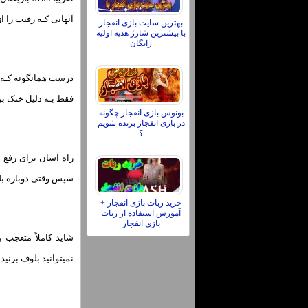
آنهایی کـه رقیب را ا
بهترین سایت بازی انفجار
با بیشترین شارژ هدیه اولیه
رایگان
درست همانگونه کـه د
فقط بـه دلیل خنک ب
بونوس بازی انفجار چگونه
در بازی انفجار برنده شویم
؟
سپس وقتی دوباره بلوف می‌زنید ؛ فقط بر
خرید ربات بازی انفجار +
آموزش استفاده از ربات
بازی انفجار
شاید کاملاً متعجب ب
نمیتوانید بلوف بزنید