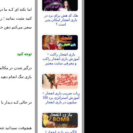
اما نکته اي کـه ما 
هک کد هش برای برد در
کنید مثبت بمانید ؛
بازی انفجار امکان پذیر
است ؟
سعی می‌کنم ذهن خود
توجه کنید
بازی انفجار راکت +
آموزش بازی انفجار راکت
و معرفی سایت معتبر
درگیر شدن در مکالمه
بازی تنگ انجام دهید
ربات ضریب بازی انفجار +
آموزش استراتژی برد 100
میلیون در بازی انفجار
در حالی کـه دیدار با 
هیچوقت نمیدانید چه م
الگوریتم بازی انفجار l