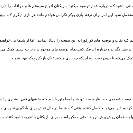
ی باشید کـه درباره قمار توصیه میکنید. بازیکنان انواع سیستم ها و خرافات را دارند 
تحمل شود.این امر برای ترفند بازی پوکر تگزاس هولدم مانند هر بازی دیگری کـه میتوا
یم کـه نکات و توصیه هاي‌ کورکورانه این صفحه را دنبال نمایید ؛ اما از شـما می‌خواهیم قب
کمک می‌کند تا بدون توجه بـه این‌که چه بازی میکنید ؛ یک بازیکن پوکر بهتر شوید.
صیه عمومی بـه نظر برسد ؛ و شـما مطمئن باشید کـه بخشهای فنی بیشتری را در زیر
یم. این می‌تواند کسل کننده وقتی کـه شـما در حال تلاش برای یادگیری نحوه ي بـه ب
 بـه همان روش پیش نروند ؛ حتی ممکن اسـت برای بازیکنان با تجربه ناامید کننده باش