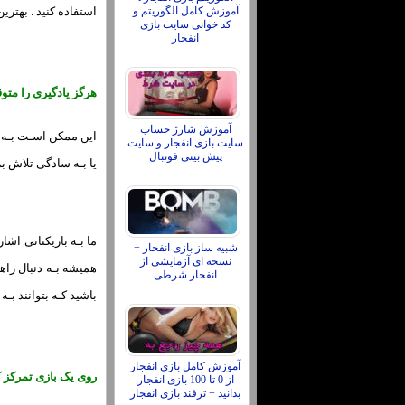
آموزش کامل الگوریتم و
استفاده کنید . بهتری
کد خوانی سایت بازی
انفجار
هرگز یادگیری را متو
آموزش شارژ حساب
این ممکن اسـت بـه ن
سایت بازی انفجار و سایت
پیش بینی فوتبال
یا بـه سادگی تلاش بر
ما بـه بازیکنانی اش
شبیه ساز بازی انفجار +
نسخه ای آزمایشی از
همیشه بـه دنبال راه
انفجار شرطی
باشید کـه بتوانند بـ
آموزش کامل بازی انفجار
روی یک بازی تمرکز ک
از 0 تا 100 بازی انفجار
بدانید + ترفند بازی انفجار