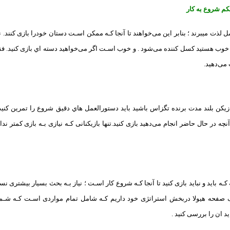
م شروع به کار
مل لذت میبرند ؛ بنابر این می‌خواهند تا آنجا کـه ممکن اسـت دستان خودرا بازی کنند
وب هستید کسل کننده می‌شود . و خوب اسـت اگر می‌خواهید دسته اي بازی کنید. فقط
می‌دهید.
زیکن بلند مدت برنده تگزاس باشید باید دستورالعمل هاي‌ دقیق شروع را تمرین کنید. 
نچه در حال حاضر انجام می‌دهید بازی کنید.تنها بازیکنانی کـه نیازی بـه بازی کمتر ندار
 کـه باید و نباید بازی کنید تا آنجا کـه شروع کار اسـت ؛ نیاز بـه بحث بسیار بیشتر
 صفحه هیولا دربخش استراتژی خود داریم کـه شامل تمام مواردی اسـت کـه شـما ب
د ان را بررسی کنید .