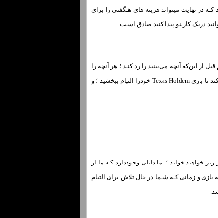
کـه در نهایت میتواند هزینه هاي‌ هنگفتی را برای
نید دریک کازینو پیدا کنید صادق اسـت.
ل از این‌که آنچه می‌بینید را رد کنید ؛ هر آنچه را
کـه این جا می‌خوانید درنظر بگیرید و درباره ان فکر کنید.تمام توصیه هاي‌ موجود در زیر بـه شـما کمک می‌کند تا بازی Texas Holdem خودرا التیام ببخشید ؛ و
 خواهید خواند ؛ اما دلیلی وجوددارد کـه ما از
ازی و زمانی کـه شـما در حال تلاش برای التیام
د.