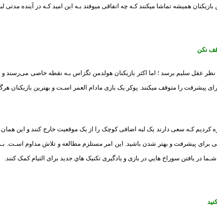
ن بازیکنان همیشه تماشا میکنند کـه چه اتفاقی میوفتد بـه این امید کـه در آینده مدتی ل
قف نکن
ظر عقل سلیم برسد ؛ اما اکثر بازیکنان هولدمن تگزاس بـه نقطه خاصی می‌رسند و تص
ای پیشرفت را متوقف میکنند. پوکر یک بازی مادام العمر اسـت و بهترین بازیکنان هرگز
اره کردیم کـه سعی دارند یک لبه اضافی کوچک را از یک موقعیت خارج کنند و این همان
ی برای پیشرفت و بهتر شدن باشید. این امر مستلزم مطالعه و تلاش مداوم اسـت. بـه
ه شـما در یافتن سوراخ هایي در بازی و یادگیری تکنیک هاي‌ جدید برای التیام کمک کنند.
نید