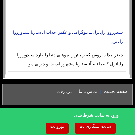
سیدورووا راپانزل ــ بیوگرافی و عکس جذاب آناستازیا سیدورووا
راپانزل
دختر جذاب روس که زیباترین موهای دنیا را دارد سیدورووا
راپانزل کـه با نام آناستازیا مشهور اسـت و دارای مو…
sc4re.buzz
|
|
صفحه نخست
تماس با ما
درباره ما
ورود به سایت شرط بندی
سایت سیگاری بت
یورو بت